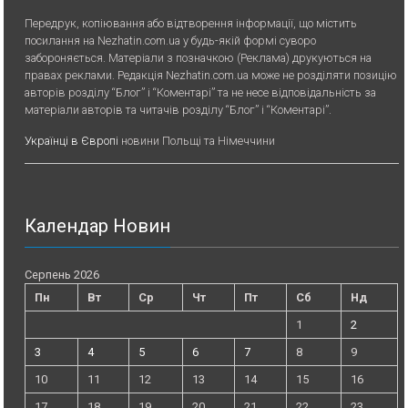
Передрук, копiювання або вiдтворення iнформацiї, що мiстить
посилання на Nezhatin.com.ua у будь-якiй формi суворо
забороняється. Матеріали з позначкою (Реклама) друкуються на
правах реклами. Редакція Nezhatin.com.ua може не розділяти позицію
авторів розділу “Блог” і “Коментарі” та не несе відповідальність за
матеріали авторів та читачів розділу “Блог” і “Коментарі”.
Українці в Європі
новини Польщі та Німеччини
Календар Новин
Серпень 2026
Пн
Вт
Ср
Чт
Пт
Сб
Нд
1
2
3
4
5
6
7
8
9
10
11
12
13
14
15
16
17
18
19
20
21
22
23