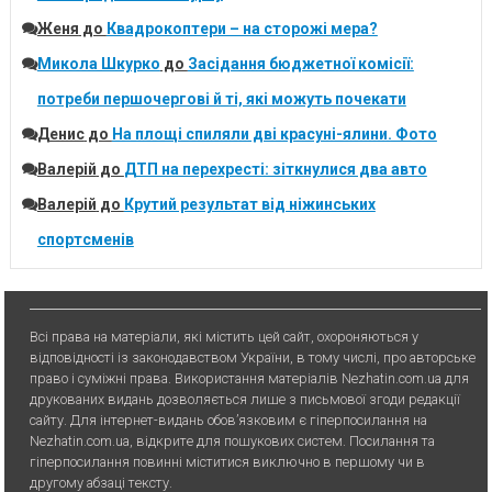
Женя
до
Квадрокоптери – на сторожі мера?
Микола Шкурко
до
Засідання бюджетної комісії:
потреби першочергові й ті, які можуть почекати
Денис
до
На площі спиляли дві красуні-ялини. Фото
Валерій
до
ДТП на перехресті: зіткнулися два авто
Валерій
до
Крутий результат від ніжинських
спортсменів
Всі права на матеріали, які містить цей сайт, охороняються у
відповідності із законодавством України, в тому числі, про авторське
право і суміжні права. Використання матерiалiв Nezhatin.com.ua для
друкованих видань дозволяється лише з письмової згоди редакції
сайту. Для iнтернет-видань обов’язковим є гiперпосилання на
Nezhatin.com.ua, відкрите для пошукових систем. Посилання та
гіперпосилання повинні міститися виключно в першому чи в
другому абзаці тексту.