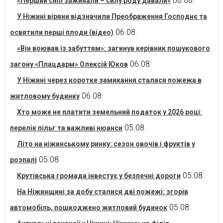
06.08.
«Перший сніп зажинали – силу роду давали»
У Ніжині віряни відзначили Преображення Господнє та
06.08.
освятили перші плоди (відео)
«Він воював із забуттям»: загинув керівник пошукового
06.08.
загону «Плацдарм» Олексій Юков
У Ніжині через коротке замикання сталася пожежа в
06.08.
житловому будинку
Хто може не платити земельний податок у 2026 році:
05.08.
перелік пільг та важливі нюанси
Літо на ніжинському ринку: сезон овочів і фруктів у
05.08.
розпалі
05.08.
Крутівська громада інвестує у безпечні дороги
На Ніжинщині за добу сталися дві пожежі: згорів
05.08.
автомобіль, пошкоджено житловий будинок