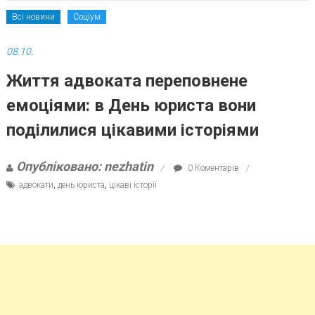
Всі новини
Соціум
08.10.
Життя адвоката переповнене
емоціями: в День юриста вони
поділилися цікавими історіями
Опубліковано: nezhatin
0 Коментарів
адвокати
,
день юриста
,
цікаві історії