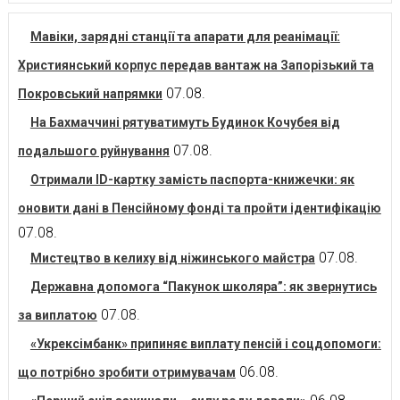
Мавіки, зарядні станції та апарати для реанімації:
Християнський корпус передав вантаж на Запорізький та
07.08.
Покровський напрямки
На Бахмаччині рятуватимуть Будинок Кочубея від
07.08.
подальшого руйнування
Отримали ID-картку замість паспорта-книжечки: як
оновити дані в Пенсійному фонді та пройти ідентифікацію
07.08.
07.08.
Мистецтво в келиху від ніжинського майстра
Державна допомога “Пакунок школяра”: як звернутись
07.08.
за виплатою
«Укрексімбанк» припиняє виплату пенсій і соцдопомоги:
06.08.
що потрібно зробити отримувачам