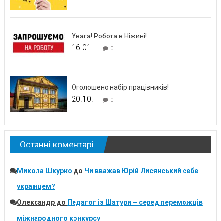
Увага! Робота в Ніжині!
16.01.
0
Оголошено набір працівників!
20.10.
0
Останні коментарі
Микола Шкурко
до
Чи вважав Юрій Лисянський себе
українцем?
Олександр
до
Педагог із Шатури – серед переможців
міжнародного конкурсу