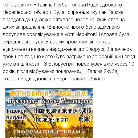
поговорити», – Галина Якуба, голова Ради адвокатів
Чернігівської області. Була і справа, в яку пані Галина
вкладала душу, адже рятувала чоловіка, який став на
шлях виправлення. «Відносно нього було здійснено
досудове розслідування в місті Чернігові, і справа була
передана до суду. В цьому проміжку він поїхав
відпочивати на день народження до Білорусі. Відпочинок
пройшов так, що його було затримано за розбійний напад
уже в іншій країні. З Білорусі він повернувся вже через 10
років, після відбування покарання», – Галина Якуба,
голова Ради адвокатів Чернігівської області.