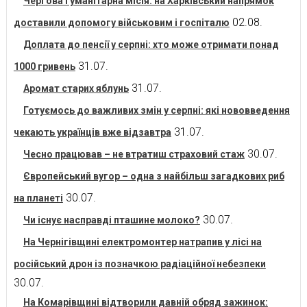
Чергова гуманітарна місія: на Харківський напрямок
02.08.
доставили допомогу військовим і госпіталю
Доплата до пенсії у серпні: хто може отримати понад
31.07.
1000 гривень
31.07.
Аромат старих яблунь
Готуємось до важливих змін у серпні: які нововведення
31.07.
чекають українців вже відзавтра
30.07.
Чесно працював – не втратиш страховий стаж
Європейський вугор – одна з найбільш загадкових риб
30.07.
на планеті
30.07.
Чи існує насправді пташине молоко?
На Чернігівщині електромонтер натрапив у лісі на
російський дрон із позначкою радіаційної небезпеки
30.07.
На Комарівщині відтворили давній обряд зажинок: