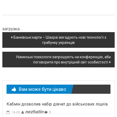
загрузка...
Навігація
Банківські карти – Шахраї вигадують нові технології з
грабунку українців
по
новині
Ніжинські психологи запрошують на конференцію, аби
поговорити про внутрішній світ особистості
Вам може бути цікаво
Кабмін дозволив набір дівчат до військових ліцеїв
nezhatin
16.05.
0