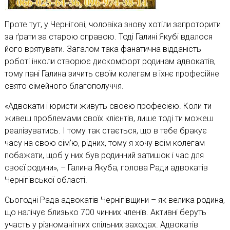
Проте тут, у Чернігові, чоловіка знову хотіли запроторити
за ґрати за старою справою. Тоді Галині Якубі вдалося
його врятувати. Загалом така фанатична відданість
роботі інколи створює дискомфорт родинам адвокатів,
тому пані Галина зичить своїм колегам в їхнє професійне
свято сімейного благополуччя.
«Адвокати і юристи живуть своєю професією. Коли ти
живеш проблемами своїх клієнтів, лише тоді ти можеш
реалізуватись. І тому так стається, що в тебе бракує
часу на свою сім’ю, рідних, тому я хочу всім колегам
побажати, щоб у них був родинний затишок і час для
своєї родини», – Галина Якуба, голова Ради адвокатів
Чернігівської області.
Сьогодні Рада адвокатів Чернігівщини – як велика родина,
що налічує близько 700 чинних членів. Активні беруть
участь у різноманітних спільних заходах. Адвокатів