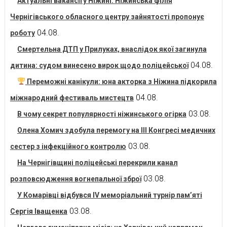
Актуальні вакансії у Ніжині: Ніжинська філія
Чернігівського обласного центру зайнятості пропонує
04.08.
роботу
Смертельна ДТП у Прилуках, внаслідок якої загинула
04.08.
дитина: судом винесено вирок щодо поліцейської
Переможні канікули: юна акторка з Ніжина підкорила
04.08.
міжнародний фестиваль мистецтв
03.08.
В чому секрет популярності ніжинського огірка
Олена Хомич здобула перемогу на ІІІ Конгресі медичних
03.08.
сестер з інфекційного контролю
На Чернігівщині поліцейські перекрили канал
03.08.
розповсюдження вогнепальної зброї
У Комарівці відбувся IV меморіальний турнір пам’яті
03.08.
Сергія Іващенка