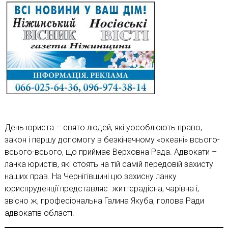
День юриста – свято людей, які уособлюють право,
закон і першу допомогу в безкінечному «океані» всього-
всього-всього, що приймає Верховна Рада. Адвокати –
ланка юристів, які стоять на тій самій передовій захисту
наших прав. На Чернігівщині цю захисну ланку
юриспруденції представляє життєрадісна, чарівна і,
звісно ж, професіональна Галина Якуба, голова Ради
адвокатів області.