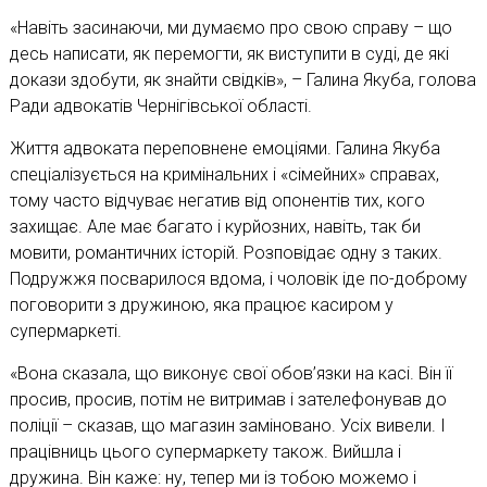
«Навіть засинаючи, ми думаємо про свою справу – що
десь написати, як перемогти, як виступити в суді, де які
докази здобути, як знайти свідків», – Галина Якуба, голова
Ради адвокатів Чернігівської області.
Життя адвоката переповнене емоціями. Галина Якуба
спеціалізується на кримінальних і «сімейних» справах,
тому часто відчуває негатив від опонентів тих, кого
захищає. Але має багато і курйозних, навіть, так би
мовити, романтичних історій. Розповідає одну з таких.
Подружжя посварилося вдома, і чоловік іде по-доброму
поговорити з дружиною, яка працює касиром у
супермаркеті.
«Вона сказала, що виконує свої обов’язки на касі. Він її
просив, просив, потім не витримав і зателефонував до
поліції – сказав, що магазин заміновано. Усіх вивели. І
працівниць цього супермаркету також. Вийшла і
дружина. Він каже: ну, тепер ми із тобою можемо і