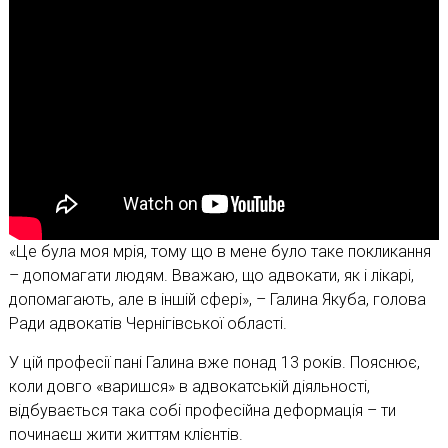
«Це була моя мрія, тому що в мене було таке покликання
– допомагати людям. Вважаю, що адвокати, як і лікарі,
допомагають, але в іншій сфері», – Галина Якуба, голова
Ради адвокатів Чернігівської області.
У цій професії пані Галина вже понад 13 років. Пояснює,
коли довго «варишся» в адвокатській діяльності,
відбувається така собі професійна деформація – ти
починаєш жити життям клієнтів.