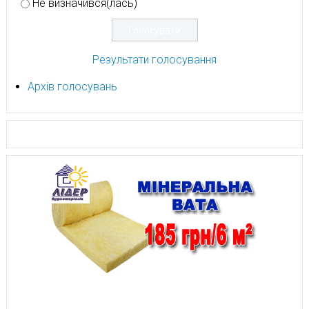
Не визначився(лась)
Результати голосування
Архів голосувань