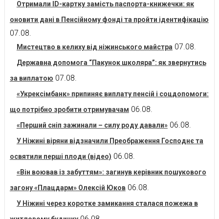
Отримали ID-картку замість паспорта-книжечки: як
оновити дані в Пенсійному фонді та пройти ідентифікацію
07.08.
07.08.
Мистецтво в келиху від ніжинського майстра
Державна допомога “Пакунок школяра”: як звернутись
07.08.
за виплатою
«Укрексімбанк» припиняє виплату пенсій і соцдопомоги:
06.08.
що потрібно зробити отримувачам
06.08.
«Перший сніп зажинали – силу роду давали»
У Ніжині віряни відзначили Преображення Господнє та
06.08.
освятили перші плоди (відео)
«Він воював із забуттям»: загинув керівник пошукового
06.08.
загону «Плацдарм» Олексій Юков
У Ніжині через коротке замикання сталася пожежа в
06.08.