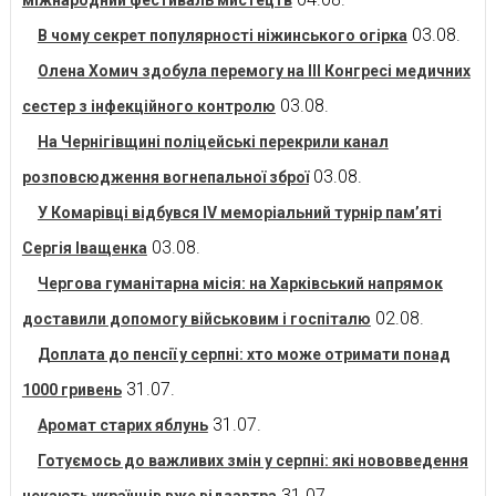
міжнародний фестиваль мистецтв
03.08.
В чому секрет популярності ніжинського огірка
Олена Хомич здобула перемогу на ІІІ Конгресі медичних
03.08.
сестер з інфекційного контролю
На Чернігівщині поліцейські перекрили канал
03.08.
розповсюдження вогнепальної зброї
У Комарівці відбувся IV меморіальний турнір пам’яті
03.08.
Сергія Іващенка
Чергова гуманітарна місія: на Харківський напрямок
02.08.
доставили допомогу військовим і госпіталю
Доплата до пенсії у серпні: хто може отримати понад
31.07.
1000 гривень
31.07.
Аромат старих яблунь
Готуємось до важливих змін у серпні: які нововведення
31.07.