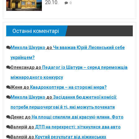
20.10.
0
Останні коментарі
Микола Шкурко
до
Чи вважав Юрій Лисянський себе
українцем?
Олександр
до
Педагог із Шатури – серед переможців
міжнародного конкурсу
Женя
до
Квадрокоптери – на сторожі мера?
Микола Шкурко
до
Засідання бюджетної комісії:
потреби першочергові й ті, які можуть почекати
Денис
до
На площі спиляли дві красуні-ялини. Фото
Валерій
до
ДТП на перехресті: зіткнулися два авто
Валерій
до
Крутий результат від ніжинських