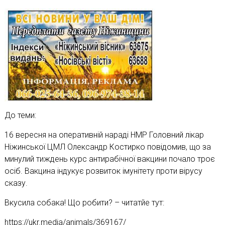
До теми:
16 вересня на оперативній нараді НМР Головний лікар
Ніжинської ЦМЛ Олександр Костирко повідомив, що за
минулий тиждень курс антирабічної вакцини почало троє
осіб. Вакцина індукує розвиток імунітету проти вірусу
сказу.
Вкусила собака! Що робити? – читатйе тут:
https://ukr.media/animals/369167/