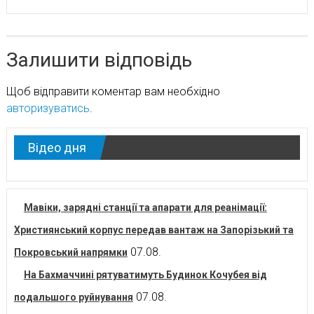
Залишити відповідь
Щоб відправити коментар вам необхідно
авторизуватись
.
Відео дня
Мавіки, зарядні станції та апарати для реанімації:
Християнський корпус передав вантаж на Запорізький та
07.08.
Покровський напрямки
На Бахмаччині рятуватимуть Будинок Кочубея від
07.08.
подальшого руйнування