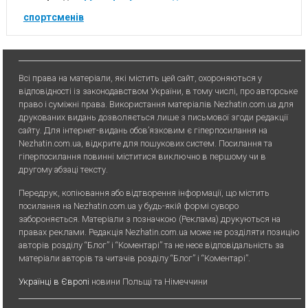
спортсменів
Всі права на матеріали, які містить цей сайт, охороняються у
відповідності із законодавством України, в тому числі, про авторське
право і суміжні права. Використання матерiалiв Nezhatin.com.ua для
друкованих видань дозволяється лише з письмової згоди редакції
сайту. Для iнтернет-видань обов’язковим є гiперпосилання на
Nezhatin.com.ua, відкрите для пошукових систем. Посилання та
гіперпосилання повинні міститися виключно в першому чи в
другому абзаці тексту.
Передрук, копiювання або вiдтворення iнформацiї, що мiстить
посилання на Nezhatin.com.ua у будь-якiй формi суворо
забороняється. Матеріали з позначкою (Реклама) друкуються на
правах реклами. Редакція Nezhatin.com.ua може не розділяти позицію
авторів розділу “Блог” і “Коментарі” та не несе відповідальність за
матеріали авторів та читачів розділу “Блог” і “Коментарі”.
Українці в Європі
новини Польщі та Німеччини