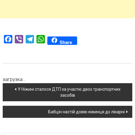
Facebook
Viber
Telegram
WhatsApp
Share
загрузка...
Навігація
У Ніжині сталося ДТП за участю двох транспортних
засобів
по
новині
Бабцін настій довів ніжинця до лікарні