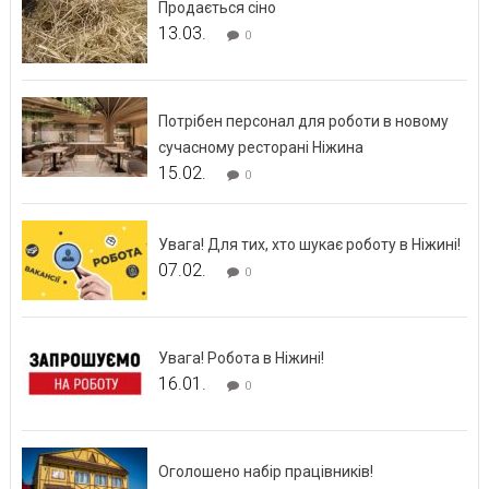
Продається сіно
13.03.
0
Потрібен персонал для роботи в новому
сучасному ресторані Ніжина
15.02.
0
Увага! Для тих, хто шукає роботу в Ніжині!
07.02.
0
Увага! Робота в Ніжині!
16.01.
0
Оголошено набір працівників!