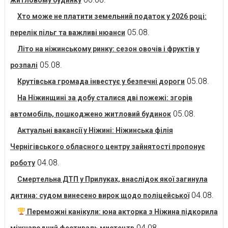
житловому будинку
Хто може не платити земельний податок у 2026 році:
05.08.
перелік пільг та важливі нюанси
Літо на ніжинському ринку: сезон овочів і фруктів у
05.08.
розпалі
05.08.
Крутівська громада інвестує у безпечні дороги
На Ніжинщині за добу сталися дві пожежі: згорів
05.08.
автомобіль, пошкоджено житловий будинок
Актуальні вакансії у Ніжині: Ніжинська філія
Чернігівського обласного центру зайнятості пропонує
04.08.
роботу
Смертельна ДТП у Прилуках, внаслідок якої загинула
04.08.
дитина: судом винесено вирок щодо поліцейської
Переможні канікули: юна акторка з Ніжина підкорила
04.08.