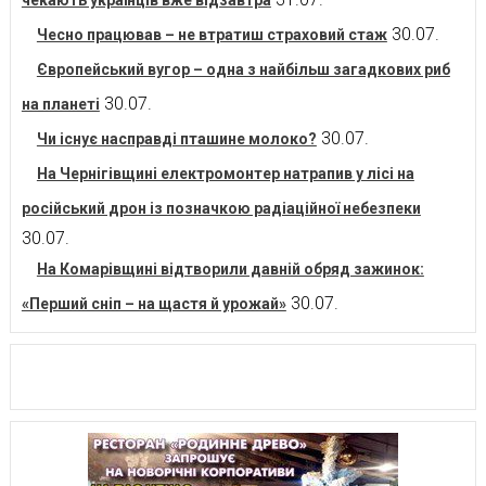
чекають українців вже відзавтра
30.07.
Чесно працював – не втратиш страховий стаж
Європейський вугор – одна з найбільш загадкових риб
30.07.
на планеті
30.07.
Чи існує насправді пташине молоко?
На Чернігівщині електромонтер натрапив у лісі на
російський дрон із позначкою радіаційної небезпеки
30.07.
На Комарівщині відтворили давній обряд зажинок:
30.07.
«Перший сніп – на щастя й урожай»