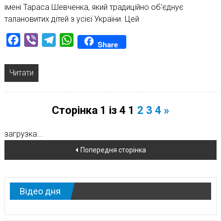
імені Тараса Шевченка, який традиційно об’єднує
талановитих дітей з усієї України. Цей
Facebook
Viber
Telegram
WhatsApp
Share
Читати
Сторінка 1 із 4
1
2
3
4
»
загрузка...
Навігація
Попередня сторінка
по
новинам
Відео дня