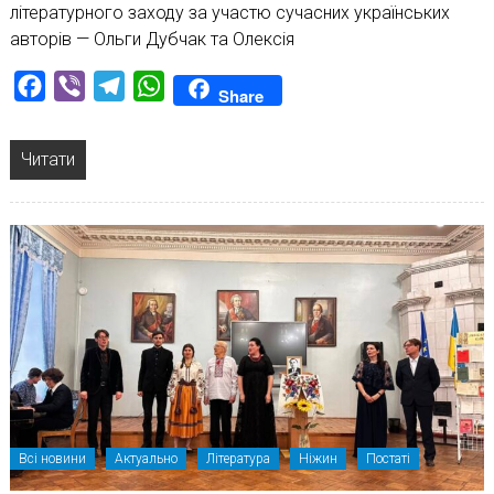
літературного заходу за участю сучасних українських
авторів — Ольги Дубчак та Олексія
Facebook
Viber
Telegram
WhatsApp
Share
Читати
Всі новини
Актуально
Література
Ніжин
Постаті