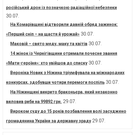
російський дрон із позначкою радіаційної небезпеки
30.07.
На Комарівщині відтворили давній обряд зажинок:
30.07.
«Перший сніп – на щастя й урожай»
30.07.
Маковій – свято меду, маку та квітів
14 жінок із Чернігівщини отримали почесне звання
30.07.
«Мати-героїня»: хто увійшов до списку
Вероніка Новик з Ніжина тріумфувала на міжнародних
30.07.
конкурсах, здобувши чотири перемоги поспіль
На Ніжинщині викрито браконьєра, який незаконно
29.07.
виловив риби на 99892 грн.
Вироком суду до 15 років позбавлення волі засуджено
29.07.
громадянина України за державну зраду