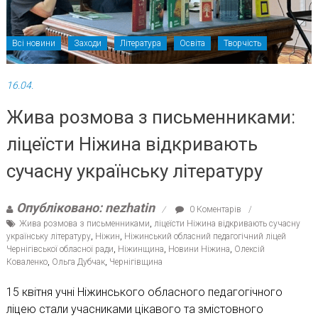
Всі новини
Заходи
Література
Освіта
Творчість
16.04.
Жива розмова з письменниками:
ліцеїсти Ніжина відкривають
сучасну українську літературу
Опубліковано: nezhatin
0 Коментарів
Жива розмова з письменниками
,
ліцеїсти Ніжина відкривають сучасну
українську літературу
,
Ніжин
,
Ніжинський обласний педагогічний ліцей
Чернігівської обласної ради
,
Ніжинщина
,
Новини Ніжина
,
Олексій
Коваленко
,
Ольга Дубчак
,
Чернігівщина
15 квітня учні Ніжинського обласного педагогічного
ліцею стали учасниками цікавого та змістовного