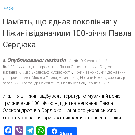
14.04.
Пам’ять, що єднає покоління: у
Ніжині відзначили 100-річчя Павла
Сердюка
Опубліковано: nezhatin
0 Коментарів
100-річчя від дня народження Павла Олександровича Сердюка
,
виставка «Лицар української словесності»
,
Ніжин
,
Ніжинський державний
університет імені Миколи Гоголя
,
Ніжинщина
,
Новини Ніжина
,
олександр
забарний
,
Олександр Самойленко
,
Павло Сердюк
,
Чернігівщина
7 квітня в Ніжині відбувся літературно-музичний вечір,
присвячений 100-річчю від дня народження Павла
Олександровича Сердюка — знаного українського
літературознавця, критика, викладача та члена Спілки
Facebook
Viber
Telegram
WhatsApp
Share