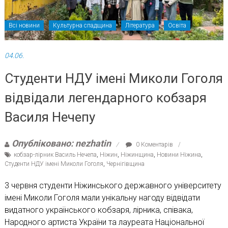
Всі новини
Культурна спадщина
Література
Освіта
04.06.
Студенти НДУ імені Миколи Гоголя
відвідали легендарного кобзаря
Василя Нечепу
Опубліковано: nezhatin
0 Коментарів
кобзар-лірник Василь Нечепа
,
Ніжин
,
Ніжинщина
,
Новини Ніжина
,
Студенти НДУ імені Миколи Гоголя
,
Чернігівщина
3 червня студенти Ніжинського державного університету
імені Миколи Гоголя мали унікальну нагоду відвідати
видатного українського кобзаря, лірника, співака,
Народного артиста України та лауреата Національної