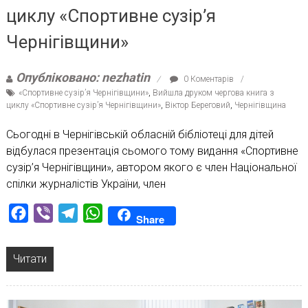
циклу «Спортивне сузір’я
Чернігівщини»
Опубліковано: nezhatin
0 Коментарів
«Спортивне сузір’я Чернігівщини»
,
Вийшла друком чергова книга з
циклу «Спортивне сузір’я Чернігівщини»
,
Віктор Береговий
,
Чернігівщина
Сьогодні в Чернігівській обласній бібліотеці для дітей
відбулася презентація сьомого тому видання «Спортивне
сузір’я Чернігівщини», автором якого є член Національної
спілки журналістів України, член
Facebook
Viber
Telegram
WhatsApp
Share
Читати