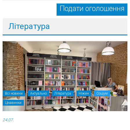
Подати оголошення
Література
Всі новини
Актуально
Література
Ніжин
Соціум
Цікавинки
24.07.