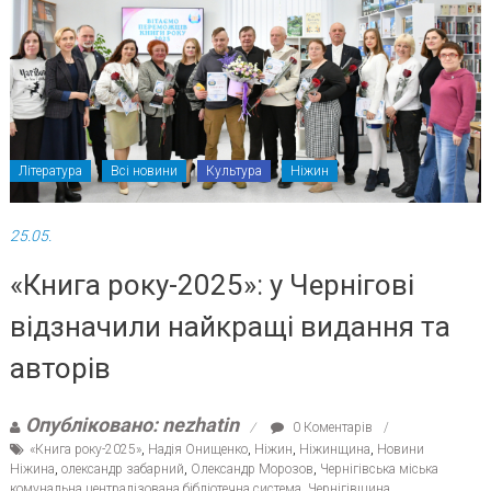
Література
Всі новини
Культура
Ніжин
25.05.
«Книга року-2025»: у Чернігові
відзначили найкращі видання та
авторів
Опубліковано: nezhatin
0 Коментарів
«Книга року-2025»
,
Надія Онищенко
,
Ніжин
,
Ніжинщина
,
Новини
Ніжина
,
олександр забарний
,
Олександр Морозов
,
Чернігівська міська
комунальна централізована бібліотечна система
,
Чернігівщина