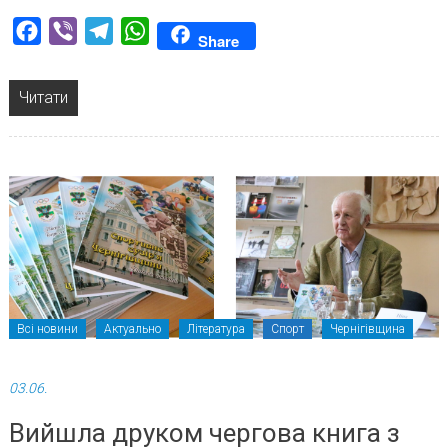
Facebook
Viber
Telegram
WhatsApp
Share
Читати
Всі новини
Актуально
Література
Спорт
Чернігівщина
03.06.
Вийшла друком чергова книга з