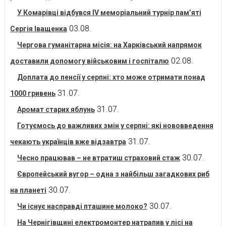
У Комарівці відбувся IV меморіальний турнір пам’яті
03.08.
Сергія Іващенка
Чергова гуманітарна місія: на Харківський напрямок
02.08.
доставили допомогу військовим і госпіталю
Доплата до пенсії у серпні: хто може отримати понад
31.07.
1000 гривень
31.07.
Аромат старих яблунь
Готуємось до важливих змін у серпні: які нововведення
31.07.
чекають українців вже відзавтра
30.07.
Чесно працював – не втратиш страховий стаж
Європейський вугор – одна з найбільш загадкових риб
30.07.
на планеті
30.07.
Чи існує насправді пташине молоко?
На Чернігівщині електромонтер натрапив у лісі на