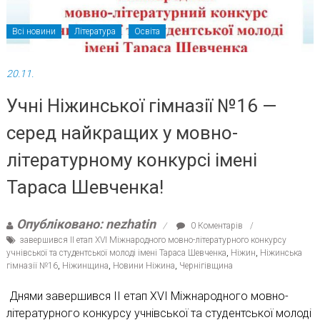
Всі новини
Література
Освіта
20.11.
Учні Ніжинської гімназії №16 —
серед найкращих у мовно-
літературному конкурсі імені
Тараса Шевченка!
Опубліковано: nezhatin
0 Коментарів
завершився ІІ етап ХVІ Міжнародного мовно-літературного конкурсу
учнівської та студентської молоді імені Тараса Шевченка
,
Ніжин
,
Ніжинська
гімназії №16
,
Ніжинщина
,
Новини Ніжина
,
Чернігівщина
Днями завершився ІІ етап ХVІ Міжнародного мовно-
літературного конкурсу учнівської та студентської молоді