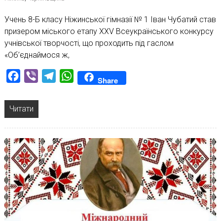
Учень 8-Б класу Ніжинської гімназії № 1 Іван Чубатий став
призером міського етапу ХХV Всеукраїнського конкурсу
учнівської творчості, що проходить під гаслом
«Об’єднаймося ж,
Facebook
Viber
Telegram
WhatsApp
Share
Читати