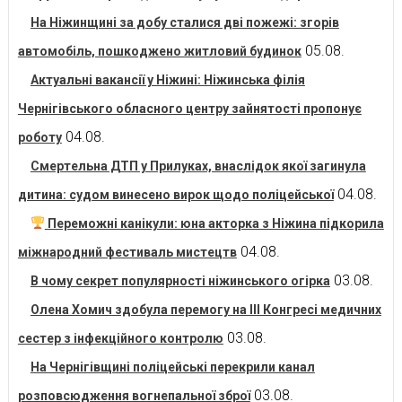
На Ніжинщині за добу сталися дві пожежі: згорів
05.08.
автомобіль, пошкоджено житловий будинок
Актуальні вакансії у Ніжині: Ніжинська філія
Чернігівського обласного центру зайнятості пропонує
04.08.
роботу
Смертельна ДТП у Прилуках, внаслідок якої загинула
04.08.
дитина: судом винесено вирок щодо поліцейської
Переможні канікули: юна акторка з Ніжина підкорила
04.08.
міжнародний фестиваль мистецтв
03.08.
В чому секрет популярності ніжинського огірка
Олена Хомич здобула перемогу на ІІІ Конгресі медичних
03.08.
сестер з інфекційного контролю
На Чернігівщині поліцейські перекрили канал
03.08.
розповсюдження вогнепальної зброї