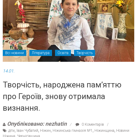
Всі новини
Література
Освіта
Творчість
14.01.
Творчість, народжена пам’яттю
про Героїв, знову отримала
визнання.
Опубліковано: nezhatin
0 Коментарів
діти
,
Іван Чубатий
,
Ніжин
,
Ніжинська гімназія №1
,
Ніжинщина
,
Новини
Ніжина
,
Чернігівщина