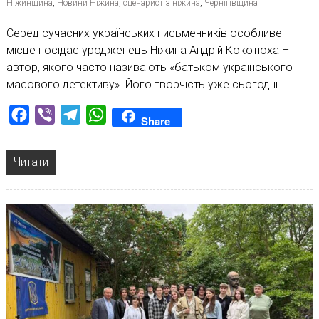
Ніжинщина
,
Новини Ніжина
,
сценарист з ніжина
,
Чернігівщина
Серед сучасних українських письменників особливе
місце посідає уродженець Ніжина Андрій Кокотюха –
автор, якого часто називають «батьком українського
масового детективу». Його творчість уже сьогодні
Facebook
Viber
Telegram
WhatsApp
Share
Читати