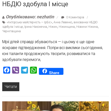
НБДЮ здобула І місце
Опубліковано: nezhatin
0 Коментарів
«Акторська майстерність — ІрБіс»
,
Анна Левенко
,
вихованка НБДЮ
здобула І місце
,
Ірина Наконечна
,
Ніжин
,
Ніжинщина
,
Новини Ніжина
,
Чернігівщина
Мрії дітей справді збуваються — і цьому є ще одне
яскраве підтвердження. Попри всі виклики сьогодення,
юні таланти продовжують творити, розвиватися та
здобувати перемоги,
Facebook
Viber
Telegram
WhatsApp
Share
Читати