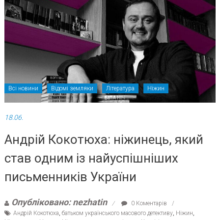
Всі новини
Відомі земляки
Література
Ніжин
18.06.
Андрій Кокотюха: ніжинець, який
став одним із найуспішніших
письменників України
Опубліковано: nezhatin
0 Коментарів
Андрій Кокотюха
,
батьком українського масового детективу
,
Ніжин
,