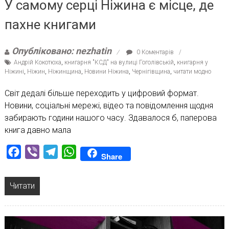
У самому серці Ніжина є місце, де
пахне книгами
Опубліковано: nezhatin
0 Коментарів
Андрій Кокотюха
,
книгарня "КСД" на вулиці Гоголівській
,
книгарня у
Ніжині
,
Ніжин
,
Ніжинщина
,
Новини Ніжина
,
Чернігівщина
,
читати модно
Світ дедалі більше переходить у цифровий формат.
Новини, соціальні мережі, відео та повідомлення щодня
забирають години нашого часу. Здавалося б, паперова
книга давно мала
Facebook
Viber
Telegram
WhatsApp
Share
Читати