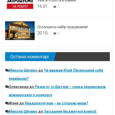
Увага! Робота в Ніжині!
16.01.
0
Оголошено набір працівників!
20.10.
0
Останні коментарі
Микола Шкурко
до
Чи вважав Юрій Лисянський себе
українцем?
Олександр
до
Педагог із Шатури – серед переможців
міжнародного конкурсу
Женя
до
Квадрокоптери – на сторожі мера?
Микола Шкурко
до
Засідання бюджетної комісії: