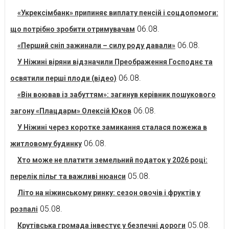
«Укрексімбанк» припиняє виплату пенсій і соцдопомоги:
06.08.
що потрібно зробити отримувачам
06.08.
«Перший сніп зажинали – силу роду давали»
У Ніжині віряни відзначили Преображення Господнє та
06.08.
освятили перші плоди (відео)
«Він воював із забуттям»: загинув керівник пошукового
06.08.
загону «Плацдарм» Олексій Юков
У Ніжині через коротке замикання сталася пожежа в
06.08.
житловому будинку
Хто може не платити земельний податок у 2026 році:
05.08.
перелік пільг та важливі нюанси
Літо на ніжинському ринку: сезон овочів і фруктів у
05.08.
розпалі
05.08.
Крутівська громада інвестує у безпечні дороги