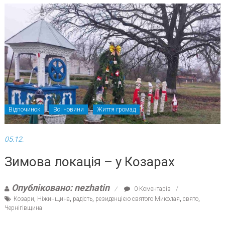
Відпочинок
Всі новини
Життя громад
05.12.
Зимова локація – у Козарах
Опубліковано: nezhatin
0 Коментарів
Козари
,
Ніжинщина
,
радість
,
резиденцією святого Миколая
,
свято
,
Чернігівщина