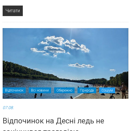
Читати
Відпочинок
Всі новини
Обережно
Природа
Соціум
07.08.
Відпочинок на Десні ледь не