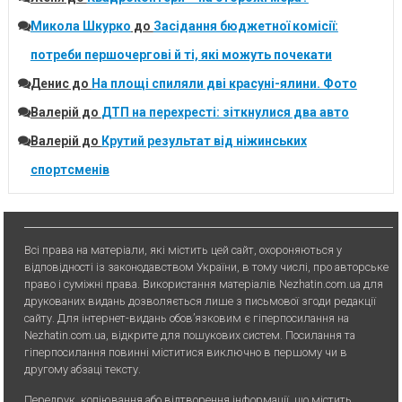
Микола Шкурко
до
Засідання бюджетної комісії:
потреби першочергові й ті, які можуть почекати
Денис
до
На площі спиляли дві красуні-ялини. Фото
Валерій
до
ДТП на перехресті: зіткнулися два авто
Валерій
до
Крутий результат від ніжинських
спортсменів
Всі права на матеріали, які містить цей сайт, охороняються у
відповідності із законодавством України, в тому числі, про авторське
право і суміжні права. Використання матерiалiв Nezhatin.com.ua для
друкованих видань дозволяється лише з письмової згоди редакції
сайту. Для iнтернет-видань обов’язковим є гiперпосилання на
Nezhatin.com.ua, відкрите для пошукових систем. Посилання та
гіперпосилання повинні міститися виключно в першому чи в
другому абзаці тексту.
Передрук, копiювання або вiдтворення iнформацiї, що мiстить