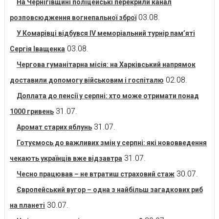
На Чернігівщині поліцейські перекрили канал
03.08.
розповсюдження вогнепальної зброї
У Комарівці відбувся IV меморіальний турнір пам’яті
03.08.
Сергія Іващенка
Чергова гуманітарна місія: на Харківський напрямок
02.08.
доставили допомогу військовим і госпіталю
Доплата до пенсії у серпні: хто може отримати понад
31.07.
1000 гривень
31.07.
Аромат старих яблунь
Готуємось до важливих змін у серпні: які нововведення
31.07.
чекають українців вже відзавтра
30.07.
Чесно працював – не втратиш страховий стаж
Європейський вугор – одна з найбільш загадкових риб
30.07.
на планеті