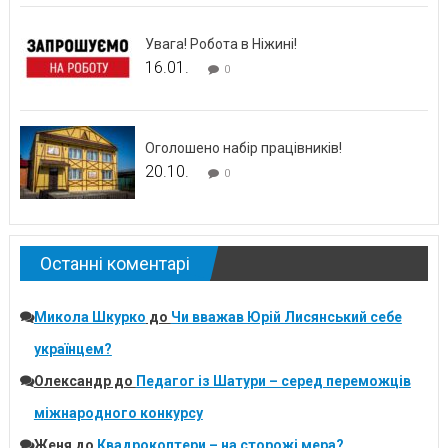
Увага! Робота в Ніжині!
16.01.
0
Оголошено набір працівників!
20.10.
0
Останні коментарі
Микола Шкурко
до
Чи вважав Юрій Лисянський себе
українцем?
Олександр
до
Педагог із Шатури – серед переможців
міжнародного конкурсу
Женя
до
Квадрокоптери – на сторожі мера?