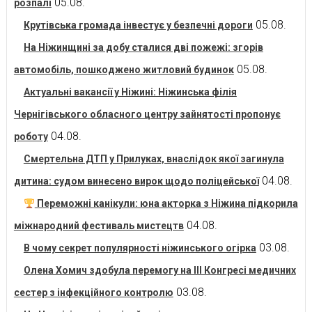
05.08.
розпалі
05.08.
Крутівська громада інвестує у безпечні дороги
На Ніжинщині за добу сталися дві пожежі: згорів
05.08.
автомобіль, пошкоджено житловий будинок
Актуальні вакансії у Ніжині: Ніжинська філія
Чернігівського обласного центру зайнятості пропонує
04.08.
роботу
Смертельна ДТП у Прилуках, внаслідок якої загинула
04.08.
дитина: судом винесено вирок щодо поліцейської
Переможні канікули: юна акторка з Ніжина підкорила
04.08.
міжнародний фестиваль мистецтв
03.08.
В чому секрет популярності ніжинського огірка
Олена Хомич здобула перемогу на ІІІ Конгресі медичних
03.08.
сестер з інфекційного контролю