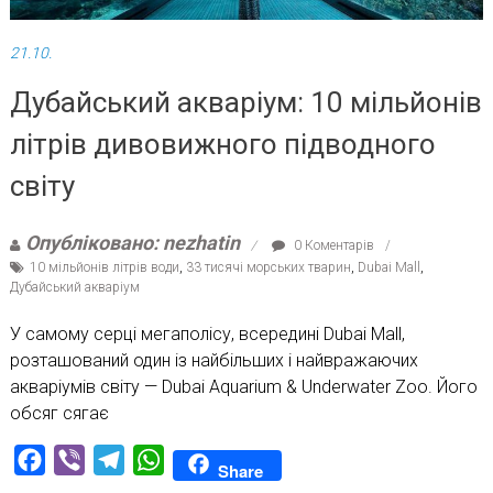
21.10.
Дубайський акваріум: 10 мільйонів
літрів дивовижного підводного
світу
Опубліковано: nezhatin
0 Коментарів
10 мільйонів літрів води
,
33 тисячі морських тварин
,
Dubai Mall
,
Дубайський акваріум
У самому серці мегаполісу, всередині Dubai Mall,
розташований один із найбільших і найвражаючих
акваріумів світу — Dubai Aquarium & Underwater Zoo. Його
обсяг сягає
Facebook
Viber
Telegram
WhatsApp
Share