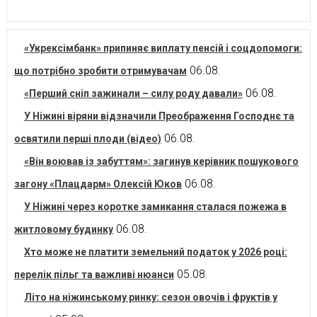
«Укрексімбанк» припиняє виплату пенсій і соцдопомоги:
06.08.
що потрібно зробити отримувачам
06.08.
«Перший сніп зажинали – силу роду давали»
У Ніжині віряни відзначили Преображення Господнє та
06.08.
освятили перші плоди (відео)
«Він воював із забуттям»: загинув керівник пошукового
06.08.
загону «Плацдарм» Олексій Юков
У Ніжині через коротке замикання сталася пожежа в
06.08.
житловому будинку
Хто може не платити земельний податок у 2026 році:
05.08.
перелік пільг та важливі нюанси
Літо на ніжинському ринку: сезон овочів і фруктів у