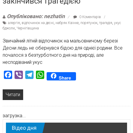
закінчився трагедією
Опубліковано: nezhatin
0 Коментарів
алергія
,
відпочинок на десні
,
набряк Квінке
,
порятунок
,
трагедія
,
укус
бджоли
,
Чернігівщина
Звичайний літній відпочинок на мальовничому березі
Десни ледь не обернувся бідою для однієї родини. Все
почалося з безтурботного дня на природі, але
несподіваний укус
Facebook
Viber
Telegram
WhatsApp
Share
Читати
загрузка...
Відео дня