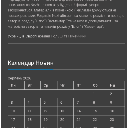
посилання на Nezhatin.com.ua у будь-якiй формi суворо
забороняється. Матеріали з позначкою (Реклама) друкуються на
правах реклами. Редакція Nezhatin.com.ua може не розділяти позицію
авторів розділу “Блог” і “Коментарі” та не несе відповідальність за
матеріали авторів та читачів розділу “Блог” і “Коментарі”.
Українці в Європі
новини Польщі та Німеччини
Календар Новин
Серпень 2026
Пн
Вт
Ср
Чт
Пт
Сб
Нд
1
2
3
4
5
6
7
8
9
10
11
12
13
14
15
16
17
18
19
20
21
22
23