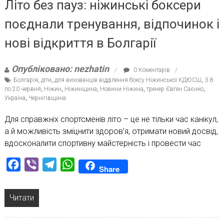
Літо без пауз: ніжинські боксери
поєднали тренування, відпочинок і
нові відкриття в Болгарії
Опубліковано: nezhatin
0 Коментарів
Болгарія
,
діти
,
для вихованців відділення боксу Ніжинської КДЮСШ
,
З 8
по 20 червня
,
Ніжин
,
Ніжинщина
,
Новини Ніжина
,
тренер Євген Саєнко
,
Україна
,
Чернігівщина
Для справжніх спортсменів літо – це не тільки час канікул,
а й можливість зміцнити здоров’я, отримати новий досвід,
вдосконалити спортивну майстерність і провести час
Facebook
Viber
Telegram
WhatsApp
Share
Читати