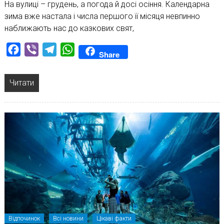
На вулиці – грудень, а погода й досі осіння. Календарна
зима вже настала і числа першого її місяця невпинно
наближають нас до казкових свят,
Facebook
Viber
Telegram
WhatsApp
Share
Читати
Відпочинок
Всі новини
Цікаві факти