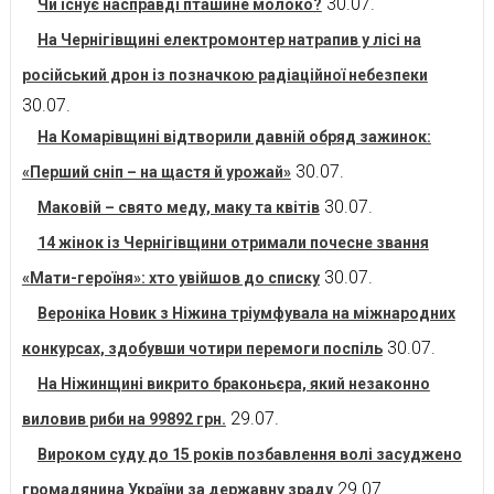
30.07.
Чи існує насправді пташине молоко?
На Чернігівщині електромонтер натрапив у лісі на
російський дрон із позначкою радіаційної небезпеки
30.07.
На Комарівщині відтворили давній обряд зажинок:
30.07.
«Перший сніп – на щастя й урожай»
30.07.
Маковій – свято меду, маку та квітів
14 жінок із Чернігівщини отримали почесне звання
30.07.
«Мати-героїня»: хто увійшов до списку
Вероніка Новик з Ніжина тріумфувала на міжнародних
30.07.
конкурсах, здобувши чотири перемоги поспіль
На Ніжинщині викрито браконьєра, який незаконно
29.07.
виловив риби на 99892 грн.
Вироком суду до 15 років позбавлення волі засуджено
29.07.
громадянина України за державну зраду