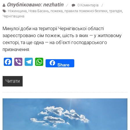
Опубліковано: nezhatin
0 Коментарів
Ніжинщина
,
Нова Басань
,
пожежа
,
правила пожежної безпеки
,
трагедія
,
Чернігівщина
Минулої доби на території Чернігівської області
зареєстровано сім пожеж, шість з яких — у житловому
секторі, та ще одна — на об’єкті господарського
призначення.
Facebook
Viber
Telegram
WhatsApp
Share
Читати