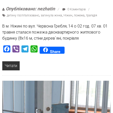
Опубліковано: nezhatin
0 Коментарів
дитину госпіталізовано
,
загинула жінка
,
Ніжин
,
пожежа
,
трагедія
В м. Ніжині по вул. Червона Гребля, 14 о 02 год. 07 хв. 01
травня сталася пожежа двоквартирного житлового
будинку (8х16 м, стіни дерев`яні, покрівля
Facebook
Viber
Telegram
WhatsApp
Share
Читати