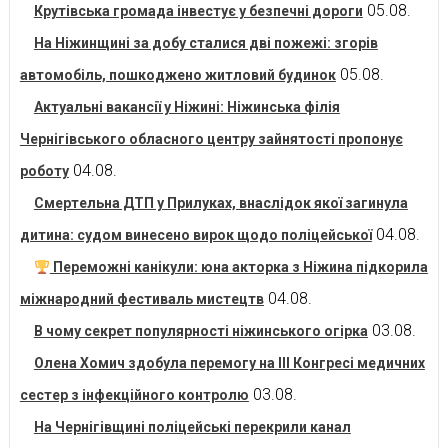
05.08.
Крутівська громада інвестує у безпечні дороги
На Ніжинщині за добу сталися дві пожежі: згорів
05.08.
автомобіль, пошкоджено житловий будинок
Актуальні вакансії у Ніжині: Ніжинська філія
Чернігівського обласного центру зайнятості пропонує
04.08.
роботу
Смертельна ДТП у Прилуках, внаслідок якої загинула
04.08.
дитина: судом винесено вирок щодо поліцейської
Переможні канікули: юна акторка з Ніжина підкорила
04.08.
міжнародний фестиваль мистецтв
03.08.
В чому секрет популярності ніжинського огірка
Олена Хомич здобула перемогу на ІІІ Конгресі медичних
03.08.
сестер з інфекційного контролю
На Чернігівщині поліцейські перекрили канал