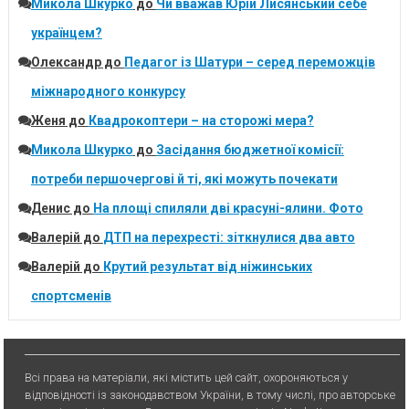
Микола Шкурко
до
Чи вважав Юрій Лисянський себе
українцем?
Олександр
до
Педагог із Шатури – серед переможців
міжнародного конкурсу
Женя
до
Квадрокоптери – на сторожі мера?
Микола Шкурко
до
Засідання бюджетної комісії:
потреби першочергові й ті, які можуть почекати
Денис
до
На площі спиляли дві красуні-ялини. Фото
Валерій
до
ДТП на перехресті: зіткнулися два авто
Валерій
до
Крутий результат від ніжинських
спортсменів
Всі права на матеріали, які містить цей сайт, охороняються у
відповідності із законодавством України, в тому числі, про авторське