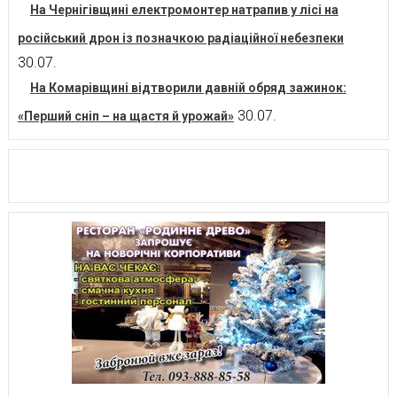
На Чернігівщині електромонтер натрапив у лісі на
російський дрон із позначкою радіаційної небезпеки
30.07.
На Комарівщині відтворили давній обряд зажинок:
30.07.
«Перший сніп – на щастя й урожай»