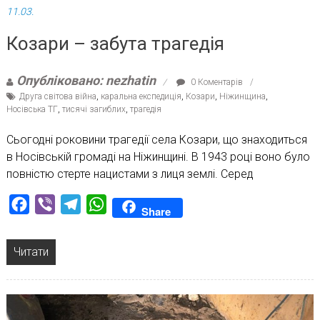
11.03.
Козари – забута трагедія
Опубліковано: nezhatin
0 Коментарів
Друга світова війна
,
каральна експедиція
,
Козари
,
Ніжинщина
,
Носівська ТГ
,
тисячі загиблих
,
трагедія
Сьогодні роковини трагедії села Козари, що знаходиться
в Носівській громаді на Ніжинщині. В 1943 році воно було
повністю стерте нацистами з лиця землі. Серед
Facebook
Viber
Telegram
WhatsApp
Share
Читати