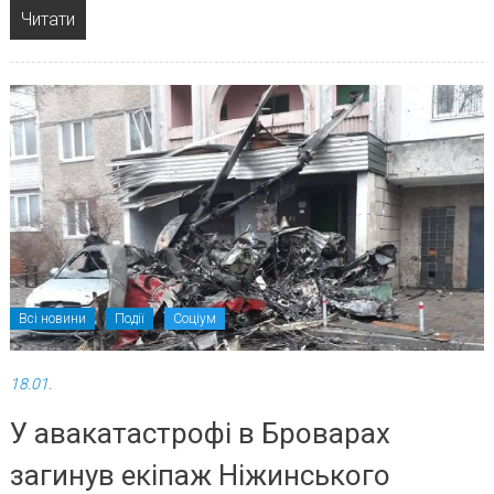
Читати
Всі новини
Події
Соціум
18.01.
У авакатастрофі в Броварах
загинув екіпаж Ніжинського