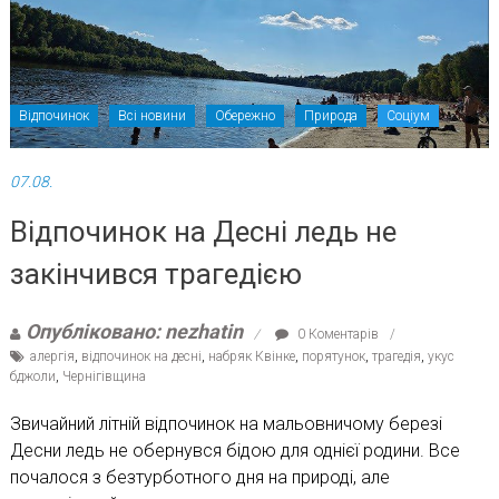
Відпочинок
Всі новини
Обережно
Природа
Соціум
07.08.
Відпочинок на Десні ледь не
закінчився трагедією
Опубліковано: nezhatin
0 Коментарів
алергія
,
відпочинок на десні
,
набряк Квінке
,
порятунок
,
трагедія
,
укус
бджоли
,
Чернігівщина
Звичайний літній відпочинок на мальовничому березі
Десни ледь не обернувся бідою для однієї родини. Все
почалося з безтурботного дня на природі, але