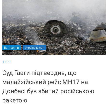
Всі новини
Україна та світ
17.11.
Суд Гааги підтвердив, що
малайзійський рейс MH17 на
Донбасі був збитий російською
ракетою