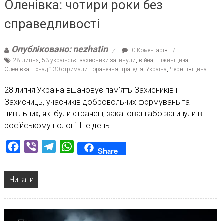
Оленівка: чотири роки без
справедливості
Опубліковано: nezhatin
0 Коментарів
28 липня
,
53 українські захисники загинули
,
війна
,
Ніжинщина
,
Оленівка
,
понад 130 отримали поранення
,
трагедія
,
Україна
,
Чернігівщина
28 липня Україна вшановує пам’ять Захисників і
Захисниць, учасників добровольчих формувань та
цивільних, які були страчені, закатовані або загинули в
російському полоні. Це день
Facebook
Viber
Telegram
WhatsApp
Share
Читати