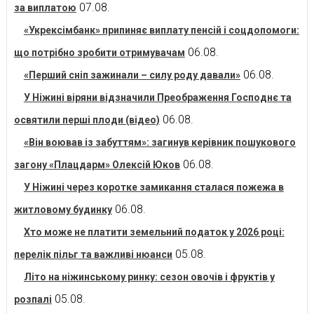
07.08.
за виплатою
«Укрексімбанк» припиняє виплату пенсій і соцдопомоги:
06.08.
що потрібно зробити отримувачам
06.08.
«Перший сніп зажинали – силу роду давали»
У Ніжині віряни відзначили Преображення Господнє та
06.08.
освятили перші плоди (відео)
«Він воював із забуттям»: загинув керівник пошукового
06.08.
загону «Плацдарм» Олексій Юков
У Ніжині через коротке замикання сталася пожежа в
06.08.
житловому будинку
Хто може не платити земельний податок у 2026 році:
05.08.
перелік пільг та важливі нюанси
Літо на ніжинському ринку: сезон овочів і фруктів у
05.08.
розпалі