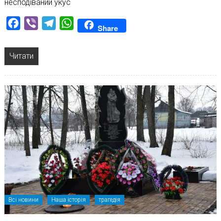
несподіваний укус
Facebook
Viber
Telegram
WhatsApp
Share
Читати
Всі новини
Наша історія
трагедія