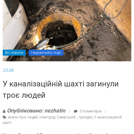
Всі новини
Надзвичайні події
23.08.
У каналізаційній шахті загинули
троє людей
Опубліковано: nezhatin
0 Коментарів
впали троє людей
,
Новгород- Сіверський -
,
трагедія
,
У каналізаційній
шахті