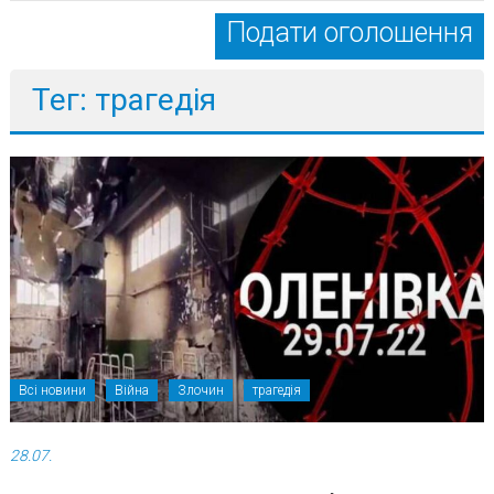
Подати оголошення
Тег: трагедія
Всі новини
Війна
Злочин
трагедія
28.07.