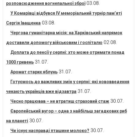
03.08.
розповсюдження вогнепальної зброї
У Комарівці відбувся IV меморіальний турнір пам’яті
03.08.
Сергія Іващенка
Чергова гуманітарна місія: на Харківський напрямок
02.08.
доставили допомогу військовим і госпіталю
Доплата до пенсії у серпні: хто може отримати понад
31.07.
1000 гривень
31.07.
Аромат старих яблунь
Готуємось до важливих змін у серпні: які нововведення
31.07.
чекають українців вже відзавтра
30.07.
Чесно працював – не втратиш страховий стаж
Європейський вугор – одна з найбільш загадкових риб
30.07.
на планеті
30.07.
Чи існує насправді пташине молоко?