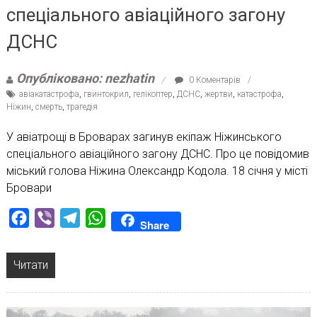
спеціального авіаційного загону
ДСНС
Опубліковано: nezhatin
0 Коментарів
авіакатастрофа
,
гвинтокрил
,
гелікоптер
,
ДСНС
,
жертви
,
катастрофа
,
Ніжин
,
смерть
,
трагедія
У авіатрощі в Броварах загинув екіпаж Ніжинського
спеціального авіаційного загону ДСНС. Про це повідомив
міський голова Ніжина Олександр Кодола. 18 січня у місті
Бровари
Facebook
Viber
Telegram
WhatsApp
Share
Читати