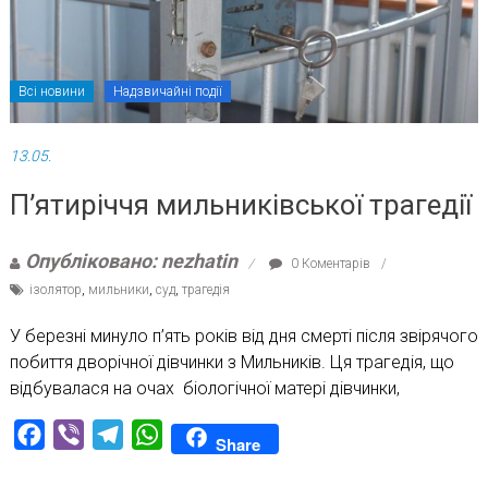
Всі новини
Надзвичайні події
13.05.
П’ятиріччя мильниківської трагедії
Опубліковано: nezhatin
0 Коментарів
ізолятор
,
мильники
,
суд
,
трагедія
У березні минуло п’ять років від дня смерті після звірячого
побиття дворічної дівчинки з Мильників. Ця трагедія, що
відбувалася на очах біологічної матері дівчинки,
Facebook
Viber
Telegram
WhatsApp
Share