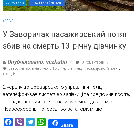
Всі новини
Надзвичайні події
04.06.
У Заворичах пасажирський потяг
збив на смерть 13-річну дівчинку
Опубліковано: nezhatin
0 Коментарів
Заворичі
,
збив на смерть 13-річну дівчинку
,
пасажирський потяг
,
трагедія
2 червня до Броварського управління поліції
зателефонував диспетчер залізниці та повідомив про те,
що під колесами потяга загинула молода дівчина.
Правоохоронці попередньо встановили, що
Facebook
Viber
Telegram
WhatsApp
Share