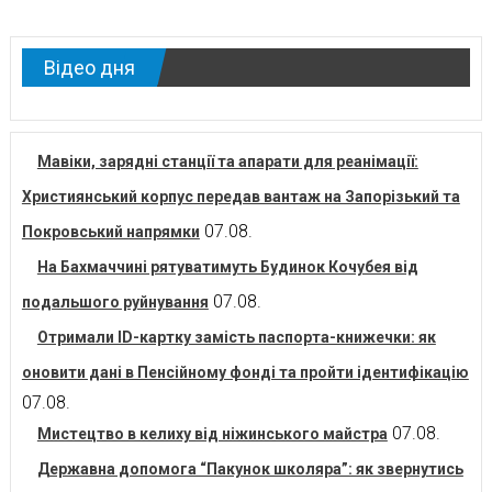
по
новинам
Відео дня
Мавіки, зарядні станції та апарати для реанімації:
Християнський корпус передав вантаж на Запорізький та
07.08.
Покровський напрямки
На Бахмаччині рятуватимуть Будинок Кочубея від
07.08.
подальшого руйнування
Отримали ID-картку замість паспорта-книжечки: як
оновити дані в Пенсійному фонді та пройти ідентифікацію
07.08.
07.08.
Мистецтво в келиху від ніжинського майстра
Державна допомога “Пакунок школяра”: як звернутись