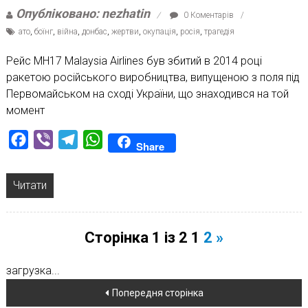
Опубліковано: nezhatin
0 Коментарів
ато
,
боїнг
,
війна
,
донбас
,
жертви
,
окупація
,
росія
,
трагедія
Рейс MH17 Malaysia Airlines був збитий в 2014 році
ракетою російського виробництва, випущеною з поля під
Первомайськом на сході України, що знаходився на той
момент
Facebook
Viber
Telegram
WhatsApp
Share
Читати
Сторінка 1 із 2
1
2
»
загрузка...
Навігація
Попередня сторінка