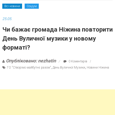
Всі новини
Соціум
25.05.
Чи бажає громада Ніжина повторити
День Вуличної музики у новому
форматі?
Опубліковано: nezhatin
0 Коментарів
ГО "Створімо майбутнє разом"
,
День Вуличної Музики
,
Новини Ніжина