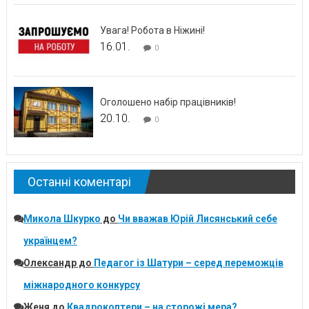
Увага! Робота в Ніжині!
16.01.
0
Оголошено набір працівників!
20.10.
0
Останні коментарі
Микола Шкурко
до
Чи вважав Юрій Лисянський себе
українцем?
Олександр
до
Педагог із Шатури – серед переможців
міжнародного конкурсу
Женя
до
Квадрокоптери – на сторожі мера?