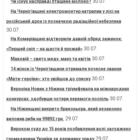
30.07.
Чи існує насправді пташине молоко?
На Чернігівщині електромонтер натрапив у лісі на
російський дрон із позначкою радіаційної небезпеки
30.07.
На Комарівщині відтворили давній обряд зажинок:
30.07.
«Перший сніп – на щастя й урожай»
30.07.
Маковій – свято меду, маку та квітів
14 жінок із Чернігівщини отримали почесне звання
30.07.
«Мати-героїня»: хто увійшов до списку
Вероніка Новик з Ніжина тріумфувала на міжнародних
30.07.
конкурсах, здобувши чотири перемоги поспіль
На Ніжинщині викрито браконьєра, який незаконно
29.07.
виловив риби на 99892 грн.
Вироком суду до 15 років позбавлення волі засуджено
29.07.
громадянина України за державну зраду