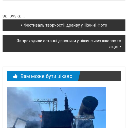
загрузка...
Навігація
Фестиваль творчості і драйву у Ніжині. Фото
по
Як проходили останні дзвоники у ніжинських школах та
новині
ліцеї
Вам може бути цікаво