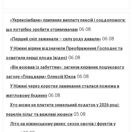
«Укрексімбанк» припиняє виплату пенсій і соцдопомоги:
06.08.
що потрібно зробити отримувачам
06.08.
«Перший сніп зажинали – силу роду давали»
У Ніжині віряни відзначили Преображення Господнє та
06.08.
освятили перші плоди (відео)
«Він воював із забуттям»: загинув керівник пошукового
06.08.
загону «Плацдарм» Олексій Юков
У Ніжині через коротке замикання сталася пожежа в
06.08.
житловому будинку
Хто може не платити земельний податок у 2026 році:
05.08.
перелік пільг та важливі нюанси
Літо на ніжинському ринку: сезон овочів і фруктів у