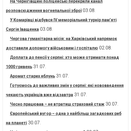
На Чернігівщині поліцейські перекрили канал
03.08.
розповсюдження вогнепальної зброї
У Комарівці відбувся IV меморіальний турнір пам’яті
03.08.
Сергія Іващенка
Чергова гуманітарна місія: на Харківський напрямок
02.08.
доставили допомогу військовим і госпіталю
Доплата до пенсії у серпні: хто може отримати понад
31.07.
1000 гривень
31.07.
Аромат старих яблунь
Готуємось до важливих змін у серпні: які нововведення
31.07.
чекають українців вже відзавтра
30.07.
Чесно працював – не втратиш страховий стаж
Європейський вугор – одна з найбільш загадкових риб
30.07.
на планеті