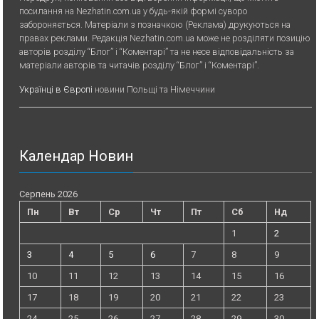
посилання на Nezhatin.com.ua у будь-якiй формi суворо
забороняється. Матеріали з позначкою (Реклама) друкуються на
правах реклами. Редакція Nezhatin.com.ua може не розділяти позицію
авторів розділу “Блог” і “Коментарі” та не несе відповідальність за
матеріали авторів та читачів розділу “Блог” і “Коментарі”.
Українці в Європі
новини Польщі та Німеччини
Календар Новин
Серпень 2026
Пн
Вт
Ср
Чт
Пт
Сб
Нд
1
2
3
4
5
6
7
8
9
10
11
12
13
14
15
16
17
18
19
20
21
22
23
24
25
26
27
28
29
30