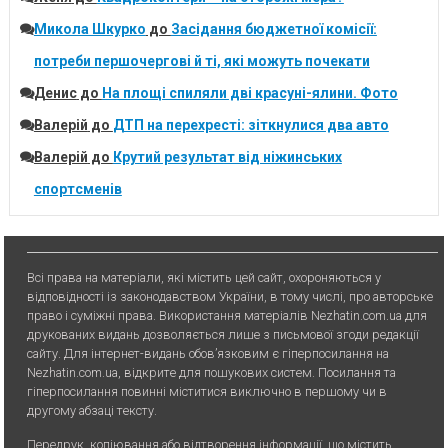
Микола Шкурко
до
Засідання бюджетної комісії:
потреби першочергові й ті, які можуть почекати
Денис
до
На площі спиляли дві красуні-ялини. Фото
Валерій
до
ДТП на перехресті: зіткнулися два авто
Валерій
до
Крутий результат від ніжинських
спортсменів
Всі права на матеріали, які містить цей сайт, охороняються у
відповідності із законодавством України, в тому числі, про авторське
право і суміжні права. Використання матерiалiв Nezhatin.com.ua для
друкованих видань дозволяється лише з письмової згоди редакції
сайту. Для iнтернет-видань обов’язковим є гiперпосилання на
Nezhatin.com.ua, відкрите для пошукових систем. Посилання та
гіперпосилання повинні міститися виключно в першому чи в
другому абзаці тексту.
Передрук, копiювання або вiдтворення iнформацiї, що мiстить