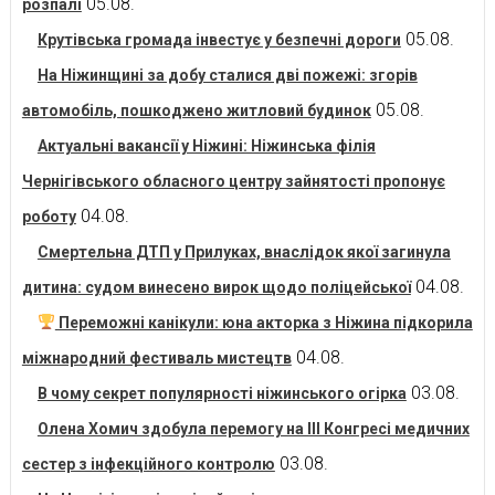
05.08.
розпалі
05.08.
Крутівська громада інвестує у безпечні дороги
На Ніжинщині за добу сталися дві пожежі: згорів
05.08.
автомобіль, пошкоджено житловий будинок
Актуальні вакансії у Ніжині: Ніжинська філія
Чернігівського обласного центру зайнятості пропонує
04.08.
роботу
Смертельна ДТП у Прилуках, внаслідок якої загинула
04.08.
дитина: судом винесено вирок щодо поліцейської
Переможні канікули: юна акторка з Ніжина підкорила
04.08.
міжнародний фестиваль мистецтв
03.08.
В чому секрет популярності ніжинського огірка
Олена Хомич здобула перемогу на ІІІ Конгресі медичних
03.08.
сестер з інфекційного контролю