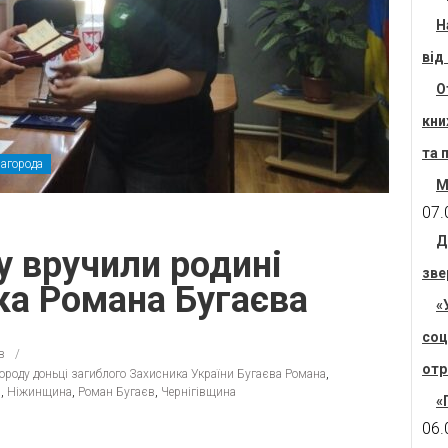
Н
від
О
кни
та 
агорода
М
07.
Д
 вручили родині
зве
ка Романа Бугаєва
«
соц
в
отр
ороду доньці загиблого Захисника України Бугаєва Романа
,
)
,
Ніжинщина
,
Роман Бугаєв
,
Чернігівщина
«
06.