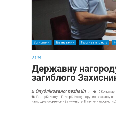
Всі новини
Вшанування
Герої не вмирають
Н
23.06.
Державну нагороду
загиблого Захисни
Опубліковано: nezhatin
0 Коментарі
Григорій Ковтун
,
Григорій Ковтун вручив державну наг
нагороджено орденом «За мужність» ІІІ ступеня (посмертно