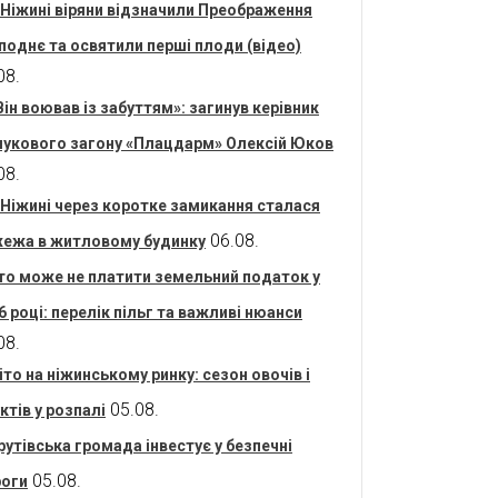
 Ніжині віряни відзначили Преображення
поднє та освятили перші плоди (відео)
08.
Він воював із забуттям»: загинув керівник
укового загону «Плацдарм» Олексій Юков
08.
 Ніжині через коротке замикання сталася
06.08.
ежа в житловому будинку
то може не платити земельний податок у
6 році: перелік пільг та важливі нюанси
08.
іто на ніжинському ринку: сезон овочів і
05.08.
ктів у розпалі
рутівська громада інвестує у безпечні
05.08.
оги