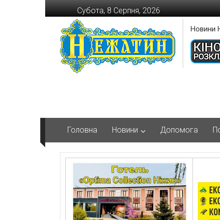
Перейти
Субота, 8 Серпня, 2026
до
вмісту
Новини 
Головна
Новини
Допомога
П