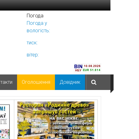
Погода
Погода у
Ніжині
вологість:
тиск:
вітер:
такти
Оголошення
Довідник