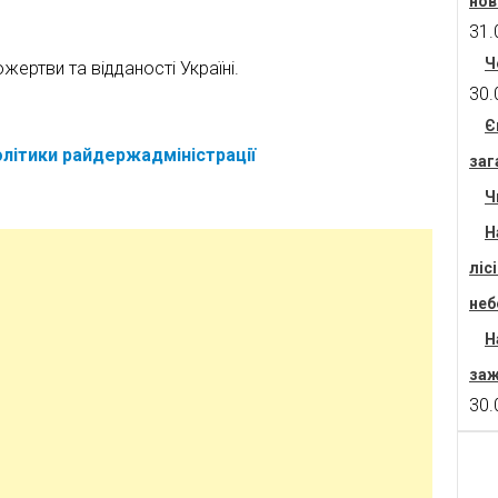
нов
31.
Ч
ертви та відданості Україні.
30.
Є
олітики райдержадміністрації
заг
Ч
Н
ліс
неб
Н
заж
30.