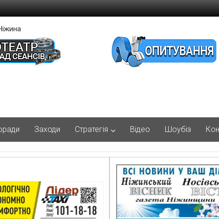
Ніжина
оради
Заходи
Стратегія
Відео
Шоубіз
Кон