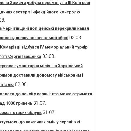
лена Хомич здобула перемогу на ІІІ Конгресі
ичних сестер з інфекційного контролю
08.
а Чернігівщині поліцейські перекрили канал
03.08.
повсюдження вогнепальної зброї
 Комарівці відбувся IV меморіальний турнір
03.08.
’яті Сергія Іващенка
ергова гуманітарна місія: на Харківський
рямок доставили допомогу військовим і
02.08.
піталю
оплата до пенсії у серпні: хто може отримати
31.07.
ад 1000 гривень
31.07.
ромат старих яблунь
отуємось до важливих змін у серпні: які