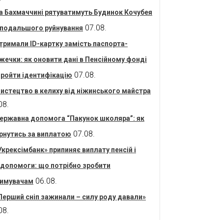
а Бахмаччині рятуватимуть Будинок Кочубея
07.08.
 подальшого руйнування
тримали ID-картку замість паспорта-
жечки: як оновити дані в Пенсійному фонді
07.08.
пройти ідентифікацію
истецтво в келиху від ніжинського майстра
08.
ержавна допомога “Пакунок школяра”: як
07.08.
рнутись за виплатою
Укрексімбанк» припиняє виплату пенсій і
допомоги: що потрібно зробити
06.08.
имувачам
Перший сніп зажинали – силу роду давали»
08.