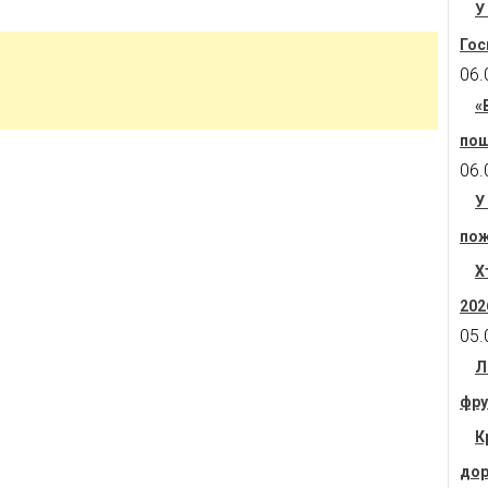
У
Гос
06.
«
пош
06.
У
пож
Х
202
05.
Л
фру
К
дор