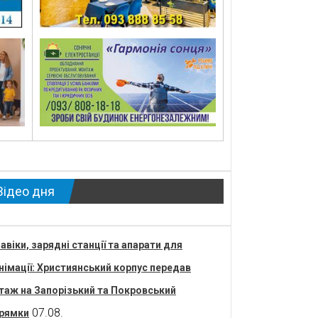
Відео дня
авіки, зарядні станції та апарати для
німації: Християнський корпус передав
таж на Запорізький та Покровський
07.08.
рямки