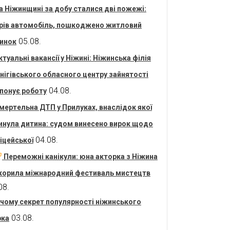
а Ніжинщині за добу сталися дві пожежі:
рів автомобіль, пошкоджено житловий
05.08.
инок
ктуальні вакансії у Ніжині: Ніжинська філія
нігівського обласного центру зайнятості
04.08.
понує роботу
мертельна ДТП у Прилуках, внаслідок якої
инула дитина: судом винесено вирок щодо
04.08.
іцейської
Переможні канікули: юна акторка з Ніжина
корила міжнародний фестиваль мистецтв
08.
 чому секрет популярності ніжинського
03.08.
рка