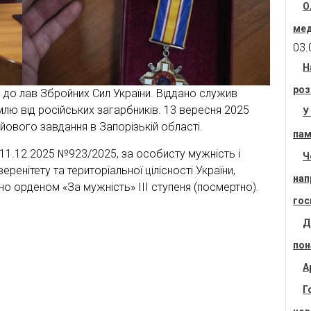
О
мед
03.
Н
роз
 до лав Збройних Сил України. Віддано служив
млю від російських загарбників. 13 вересня 2025
У
йового завдання в Запорізькій області.
пам
 11.12.2025 №923/2025, за особисту мужність і
Ч
ренітету та територіальної цілісності України,
нап
орденом «За мужність» ІІІ ступеня (посмертно).
гос
Д
пон
А
Г