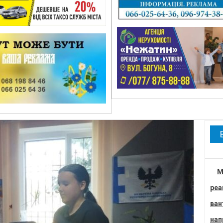
М
реа
ван
нап