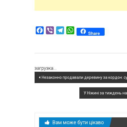
Facebook
Viber
Telegram
WhatsApp
Share
загрузка...
Навігація
Незаконно продавали деревину за кордон: с
по
У Ніжині за тиждень н
новині
Вам може бути цікаво