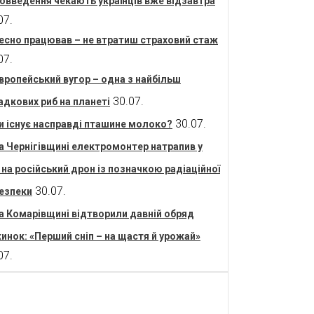
овведення чекають українців вже відзавтра
07.
есно працював – не втратиш страховий стаж
07.
вропейський вугор – одна з найбільш
30.07.
адкових риб на планеті
30.07.
и існує насправді пташине молоко?
а Чернігівщині електромонтер натрапив у
і на російський дрон із позначкою радіаційної
30.07.
езпеки
а Комарівщині відтворили давній обряд
инок: «Перший сніп – на щастя й урожай»
07.