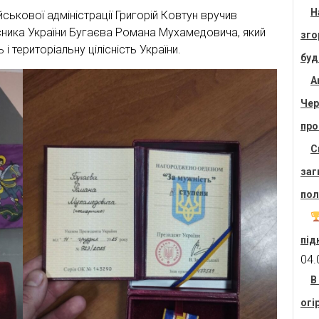
Н
ськової адміністрації Григорій Ковтун вручив
ника України Бугаєва Романа Мухамедовича, який
зго
і територіальну цілісність України.
буд
А
Чер
про
С
заг
пол
під
04.
В
огі