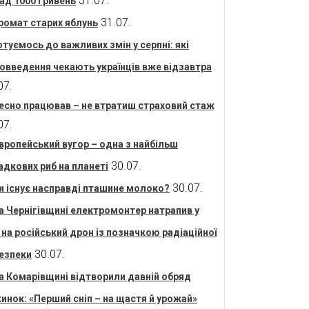
31.07.
ад 1000 гривень
31.07.
ромат старих яблунь
отуємось до важливих змін у серпні: які
овведення чекають українців вже відзавтра
07.
есно працював – не втратиш страховий стаж
07.
вропейський вугор – одна з найбільш
30.07.
адкових риб на планеті
30.07.
и існує насправді пташине молоко?
а Чернігівщині електромонтер натрапив у
і на російський дрон із позначкою радіаційної
30.07.
езпеки
а Комарівщині відтворили давній обряд
инок: «Перший сніп – на щастя й урожай»