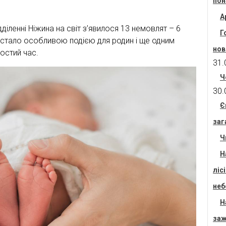
пон
А
дділенні Ніжина на світ з’явилося 13 немовлят – 6
Г
 стало особливою подією для родин і ще одним
нов
остий час.
31.
Ч
30.
Є
заг
Ч
Н
ліс
неб
Н
заж