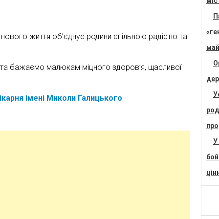
міс
П
«ге
а нового життя об’єднує родини спільною радістю та
май
О
й та бажаємо малюкам міцного здоров’я, щасливої
дер
У
ікарня імені Миколи Галицького
род
про
У
бой
цін