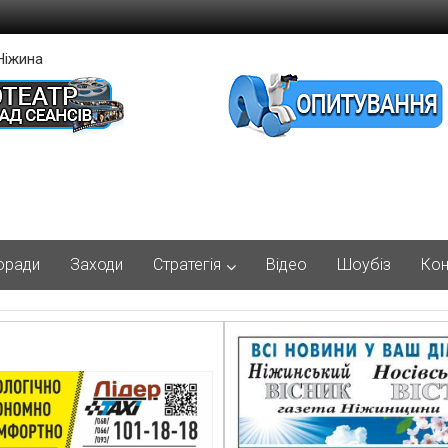
Ніжина
оради
Заходи
Стратегія
Відео
Шоубіз
Кон