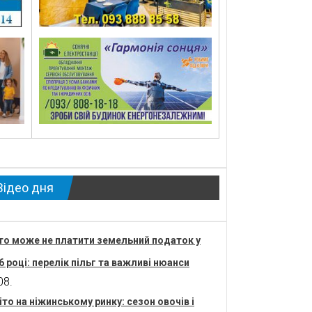
Відео дня
то може не платити земельний податок у
6 році: перелік пільг та важливі нюанси
08.
іто на ніжинському ринку: сезон овочів і