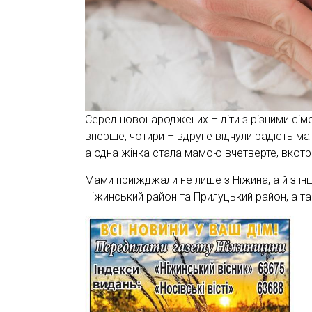
Серед новонароджених – діти з різними сім
вперше, чотири – вдруге відчули радість ма
а одна жінка стала мамою вчетверте, вкот
Мами приїжджали не лише з Ніжина, а й з інш
Ніжинський район та Прилуцький район, а т