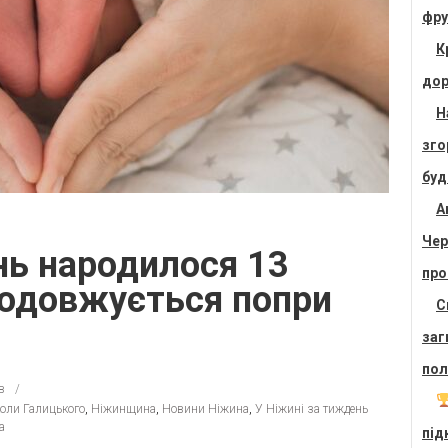
фру
К
дор
Н
зго
буд
А
Чер
нь народилося 13
про
родовжується попри
С
заг
пол
в
коли Галицького
,
Ніжинщина
,
Новини Ніжина
,
У Ніжині за тиждень
а
під