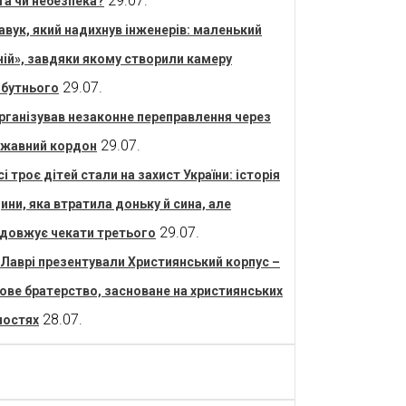
29.07.
та чи небезпека?
авук, який надихнув інженерів: маленький
ній», завдяки якому створили камеру
29.07.
бутнього
рганізував незаконне переправлення через
29.07.
жавний кордон
сі троє дітей стали на захист України: історія
ини, яка втратила доньку й сина, але
29.07.
довжує чекати третього
 Лаврі презентували Християнський корпус –
ове братерство, засноване на християнських
28.07.
ностях