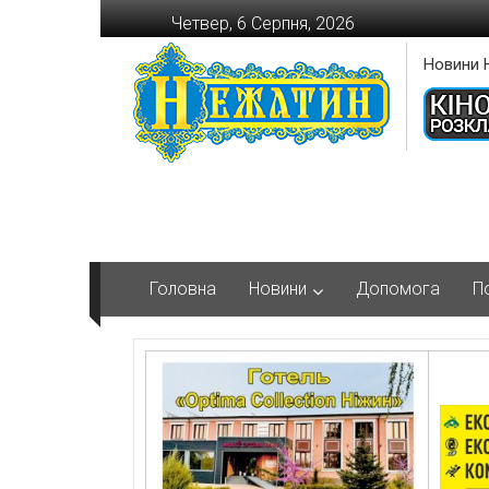
Перейти
Четвер, 6 Серпня, 2026
до
вмісту
Новини 
Головна
Новини
Допомога
П