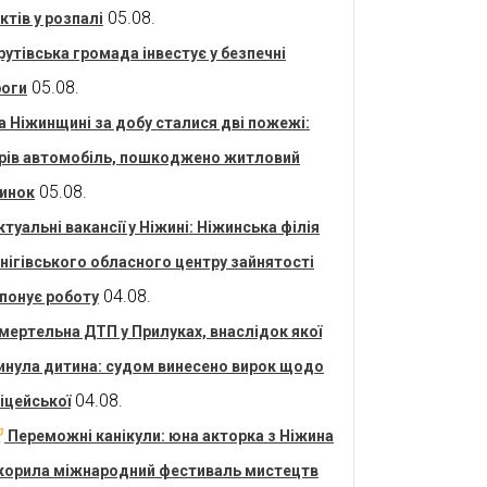
05.08.
ктів у розпалі
рутівська громада інвестує у безпечні
05.08.
оги
а Ніжинщині за добу сталися дві пожежі:
рів автомобіль, пошкоджено житловий
05.08.
инок
ктуальні вакансії у Ніжині: Ніжинська філія
нігівського обласного центру зайнятості
04.08.
понує роботу
мертельна ДТП у Прилуках, внаслідок якої
инула дитина: судом винесено вирок щодо
04.08.
іцейської
Переможні канікули: юна акторка з Ніжина
корила міжнародний фестиваль мистецтв