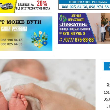
Х
202
05.
Л