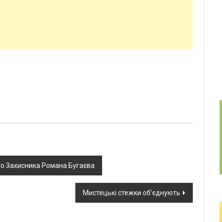
го Захисника Романа Бугаєва
Мистецькі стежки обʼєднують