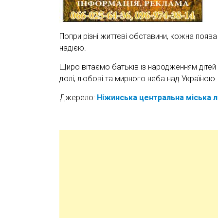
Попри різні життєві обставини, кожна появ
надією.
Щиро вітаємо батьків із народженням діте
долі, любові та мирного неба над Україною.
Джерело:
Ніжинська центральна міська л