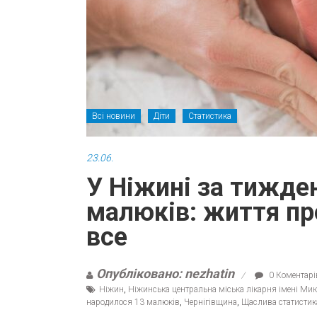
Всі новини
Діти
Статистика
23.06.
У Ніжині за тижде
малюків: життя п
все
Опубліковано: nezhatin
0 Коментарі
Ніжин
,
Ніжинська центральна міська лікарня імені Ми
народилося 13 малюків
,
Чернігівщина
,
Щаслива статистик