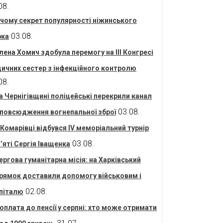
08.
 чому секрет популярності ніжинського
03.08.
рка
лена Хомич здобула перемогу на ІІІ Конгресі
ичних сестер з інфекційного контролю
08.
а Чернігівщині поліцейські перекрили канал
03.08.
повсюдження вогнепальної зброї
 Комарівці відбувся IV меморіальний турнір
03.08.
’яті Сергія Іващенка
ергова гуманітарна місія: на Харківський
рямок доставили допомогу військовим і
02.08.
піталю
оплата до пенсії у серпні: хто може отримати