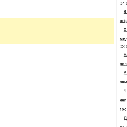
04.
В
огі
О
мед
03.
Н
роз
У
пам
Ч
нап
гос
Д