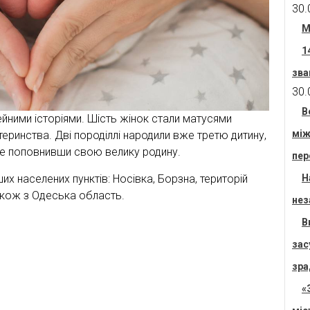
30.
М
1
зва
30.
В
ейними історіями. Шість жінок стали матусями
між
теринства. Дві породіллі народили вже третю дитину,
ре поповнивши свою велику родину.
пер
Н
их населених пунктів: Носівка, Борзна, територій
акож з Одеська область.
нез
В
зас
зра
«