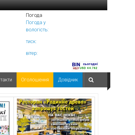
Погода
Погода у
Ніжині
вологість:
тиск:
вітер:
такти
Оголошення
Довідник