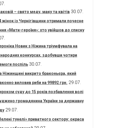
07.
30.07.
аковій – свято меду, маку та квітів
4 жінок із Чернігівщини отримали почесне
ння «Мати-героїня»: хто увійшов до списку
07.
ероніка Новик з Ніжина тріумфувала на
народних конкурсах, здобувши чотири
30.07.
емоги поспіль
а Ніжинщині викрито браконьєра, який
29.07.
аконно виловив риби на 99892 грн.
ироком суду до 15 років позбавлення волі
уджено громадянина України за державну
29.07.
ду
Зелені тунелі» приватного сектору: окраса