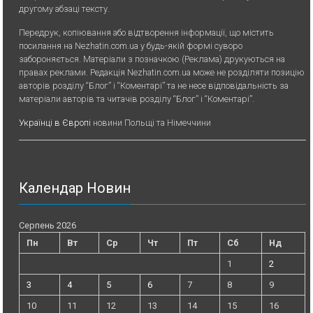
другому абзаці тексту.
Передрук, копiювання або вiдтворення iнформацiї, що мiстить
посилання на Nezhatin.com.ua у будь-якiй формi суворо
забороняється. Матеріали з позначкою (Реклама) друкуються на
правах реклами. Редакція Nezhatin.com.ua може не розділяти позицію
авторів розділу “Блог” і “Коментарі” та не несе відповідальність за
матеріали авторів та читачів розділу “Блог” і “Коментарі”.
Українці в Європі
новини Польщі та Німеччини
Календар Новин
Серпень 2026
Пн
Вт
Ср
Чт
Пт
Сб
Нд
1
2
3
4
5
6
7
8
9
10
11
12
13
14
15
16