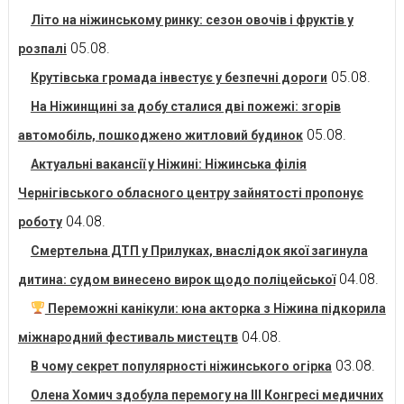
Літо на ніжинському ринку: сезон овочів і фруктів у
05.08.
розпалі
05.08.
Крутівська громада інвестує у безпечні дороги
На Ніжинщині за добу сталися дві пожежі: згорів
05.08.
автомобіль, пошкоджено житловий будинок
Актуальні вакансії у Ніжині: Ніжинська філія
Чернігівського обласного центру зайнятості пропонує
04.08.
роботу
Смертельна ДТП у Прилуках, внаслідок якої загинула
04.08.
дитина: судом винесено вирок щодо поліцейської
Переможні канікули: юна акторка з Ніжина підкорила
04.08.
міжнародний фестиваль мистецтв
03.08.
В чому секрет популярності ніжинського огірка
Олена Хомич здобула перемогу на ІІІ Конгресі медичних