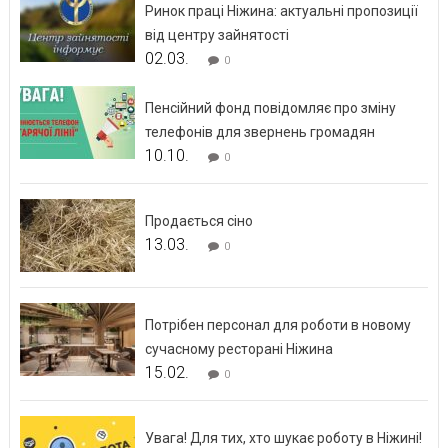
Ринок праці Ніжина: актуальні пропозиції
від центру зайнятості
02.03.
0
Пенсійний фонд повідомляє про зміну
телефонів для звернень громадян
10.10.
0
Продається сіно
13.03.
0
Потрібен персонал для роботи в новому
сучасному ресторані Ніжина
15.02.
0
Увага! Для тих, хто шукає роботу в Ніжині!