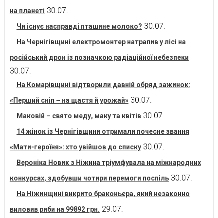
30.07.
на планеті
30.07.
Чи існує насправді пташине молоко?
На Чернігівщині електромонтер натрапив у лісі на
російський дрон із позначкою радіаційної небезпеки
30.07.
На Комарівщині відтворили давній обряд зажинок:
30.07.
«Перший сніп – на щастя й урожай»
30.07.
Маковій – свято меду, маку та квітів
14 жінок із Чернігівщини отримали почесне звання
30.07.
«Мати-героїня»: хто увійшов до списку
Вероніка Новик з Ніжина тріумфувала на міжнародних
30.07.
конкурсах, здобувши чотири перемоги поспіль
На Ніжинщині викрито браконьєра, який незаконно
29.07.
виловив риби на 99892 грн.