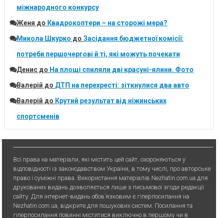
міжнародного конкурсу
Женя
до
Квадрокоптери – на сторожі мера?
Микола Шкурко
до
Засідання бюджетної комісії:
потреби першочергові й ті, які можуть почекати
Денис
до
На площі спиляли дві красуні-ялини. Фото
Валерій
до
ДТП на перехресті: зіткнулися два авто
Валерій
до
Крутий результат від ніжинських
спортсменів
Всі права на матеріали, які містить цей сайт, охороняються у
відповідності із законодавством України, в тому числі, про авторське
право і суміжні права. Використання матерiалiв Nezhatin.com.ua для
друкованих видань дозволяється лише з письмової згоди редакції
сайту. Для iнтернет-видань обов’язковим є гiперпосилання на
Nezhatin.com.ua, відкрите для пошукових систем. Посилання та
гіперпосилання повинні міститися виключно в першому чи в