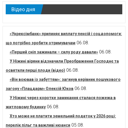
Відео дня
«Укрексімбанк» припиняє виплату пенсій і соцдопомоги:
06.08.
що потрібно зробити отримувачам
06.08.
«Перший сніп зажинали – силу роду давали»
У Ніжині віряни відзначили Преображення Господнє та
06.08.
освятили перші плоди (відео)
«Він воював із забуттям»: загинув керівник пошукового
06.08.
загону «Плацдарм» Олексій Юков
У Ніжині через коротке замикання сталася пожежа в
06.08.
житловому будинку
Хто може не платити земельний податок у 2026 році:
05.08.
перелік пільг та важливі нюанси