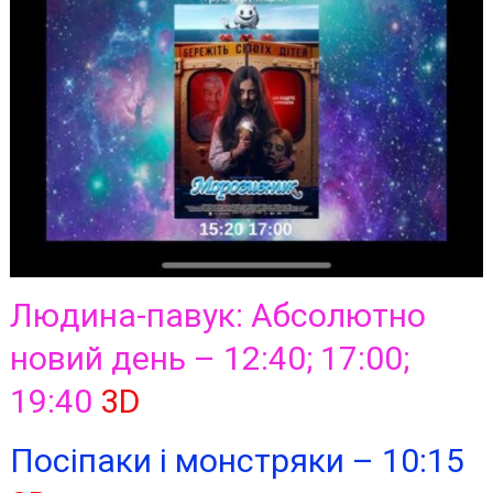
Людина-павук: Абсолютно
новий день – 12:40; 17:00;
19:40
3D
Посіпаки і монстряки – 10:15