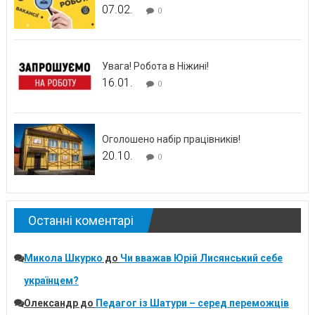
07.02.
0
Увага! Робота в Ніжині!
16.01.
0
Оголошено набір працівників!
20.10.
0
Останні коментарі
Микола Шкурко
до
Чи вважав Юрій Лисянський себе
українцем?
Олександр
до
Педагог із Шатури – серед переможців