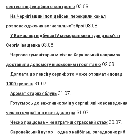
03.08.
сестер з інфекційного контролю
На Чернігівщині поліцейські перекрили канал
03.08.
розповсюдження вогнепальної зброї
У Комарівці відбувся IV меморіальний турнір пам’яті
03.08.
Сергія Іващенка
Чергова гуманітарна місія: на Харківський напрямок
02.08.
доставили допомогу військовим і госпіталю
Доплата до пенсії у серпні: хто може отримати понад
31.07.
1000 гривень
31.07.
Аромат старих яблунь
Готуємось до важливих змін у серпні: які нововведення
31.07.
чекають українців вже відзавтра
30.07.
Чесно працював – не втратиш страховий стаж
Європейський вугор – одна з найбільш загадкових риб