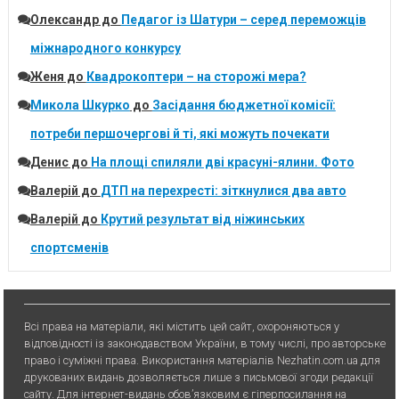
Олександр
до
Педагог із Шатури – серед переможців
міжнародного конкурсу
Женя
до
Квадрокоптери – на сторожі мера?
Микола Шкурко
до
Засідання бюджетної комісії:
потреби першочергові й ті, які можуть почекати
Денис
до
На площі спиляли дві красуні-ялини. Фото
Валерій
до
ДТП на перехресті: зіткнулися два авто
Валерій
до
Крутий результат від ніжинських
спортсменів
Всі права на матеріали, які містить цей сайт, охороняються у
відповідності із законодавством України, в тому числі, про авторське
право і суміжні права. Використання матерiалiв Nezhatin.com.ua для
друкованих видань дозволяється лише з письмової згоди редакції
сайту. Для iнтернет-видань обов’язковим є гiперпосилання на