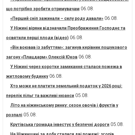
06.08.
що потрібно зробити отримувачам
06.08.
«Перший сніп зажинали – силу роду давали»
У Ніжині віряни відзначили Преображення Господнє та
06.08.
освятили перші плоди (відео)
«Він воював із забуттям»: загинув керівник пошукового
06.08.
загону «Плацдарм» Олексій Юков
У Ніжині через коротке замикання сталася пожежа в
06.08.
житловому будинку
Хто може не платити земельний податок у 2026 році:
05.08.
перелік пільг та важливі нюанси
Літо на ніжинському ринку: сезон овочів і фруктів у
05.08.
розпалі
05.08.
Крутівська громада інвестує у безпечні дороги
На Ніжинщині за добу сталися дві пожежі: згорів