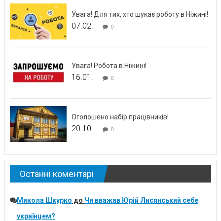
Увага! Для тих, хто шукає роботу в Ніжині!
07.02.
0
Увага! Робота в Ніжині!
16.01.
0
Оголошено набір працівників!
20.10.
0
Останні коментарі
Микола Шкурко
до
Чи вважав Юрій Лисянський себе
українцем?