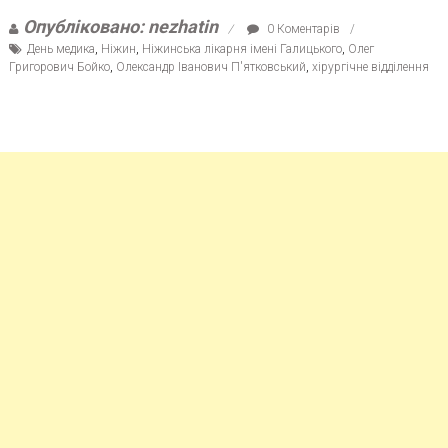
Опубліковано: nezhatin
0 Коментарів
День медика
,
Ніжин
,
Ніжинська лікарня імені Галицького
,
Олег
Григорович Бойко
,
Олександр Іванович П'ятковський
,
хірургічне відділення