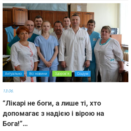
Актуально
Всі новини
Здоров'я
Соціум
13.06.
“Лікарі не боги, а лише ті, хто
допомагає з надією і вірою на
Бога!”…