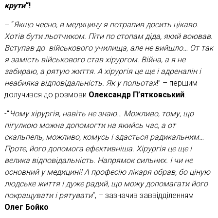
крути
“!
– “
Якщо чесно, в медицину я потрапив досить цікаво.
Хотів бути льотчиком. Піти по стопам діда, який воював.
Вступав до військового училища, але не вийшло… От так
я замість військового став хірургом. Війна, а я не
забираю, а рятую життя. А хірургія це ще і адреналін і
неабияка відповідальність. Як у польотах
!” – першим
долучився до розмови
Олександр П’ятковський
.
-“
Чому хірургія, навіть не знаю… Можливо, тому, що
пігулкою можна допомогти на якийсь час, а от
скальпель, можливо, комусь і здасться радикальним…
Проте, його допомога ефективніша. Хірургія це ще і
велика відповідальність. Напрямок сильних. І чи не
основний у медицині! А професію лікаря обрав, бо ціную
людське життя і дуже радий, що можу допомагати його
покращувати і рятувати
“, – зазначив заввідділенням
Олег Бойко