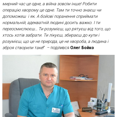
мирний час це одне, а війна зовсім інше! Робити
операцію хворому це одне. Там ти точно знаєш чи
допоможеш і як. А бойові поранення сприймати
нормальній, адекватній людині досить важко. І ти
переосмислюєш… Ти розумієш, що рятуєш від того, що
хтось хотів забрати. Ти лікуєш, збираєш до купи і
розумієш, що це не природа, це не хвороба, а людина і
зброя створили таке
!” – поділився
Олег Бойко