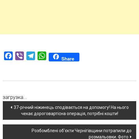
Facebook
Viber
Telegram
WhatsApp
Share
загрузка...
Навігація
37-річний ніжинець сподівається на допомогу! На нього
чекає дороговартісна операція, потрібні кошти!
по
новині
Розбомблені об’єкти Чернігівщини потрапили до
розмальовки. Фото