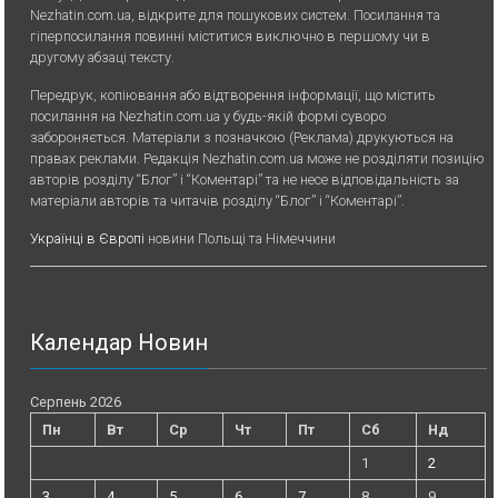
Nezhatin.com.ua, відкрите для пошукових систем. Посилання та
гіперпосилання повинні міститися виключно в першому чи в
другому абзаці тексту.
Передрук, копiювання або вiдтворення iнформацiї, що мiстить
посилання на Nezhatin.com.ua у будь-якiй формi суворо
забороняється. Матеріали з позначкою (Реклама) друкуються на
правах реклами. Редакція Nezhatin.com.ua може не розділяти позицію
авторів розділу “Блог” і “Коментарі” та не несе відповідальність за
матеріали авторів та читачів розділу “Блог” і “Коментарі”.
Українці в Європі
новини Польщі та Німеччини
Календар Новин
Серпень 2026
Пн
Вт
Ср
Чт
Пт
Сб
Нд
1
2
3
4
5
6
7
8
9