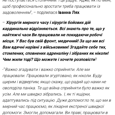
не поступається столичним. І це радує. Адже, як по мені,
щоб професіонально зростати треба працювати із
задоволенням
“, – поділилася
Іванна Лях
.
–
Хірургія мирного часу і хірургія бойових дій
кардинально відрізняються. Всі знають про те, що у
найтяжчі часи Ви працювали не покидаючи робочі
місця. У Вас був свій фронт, медичний! За що ми всі
Вам вдячні нарівні з військовими! Згадайте себе тих,
стомлених, сповнених адреналіну і зібраних як ніколи!
Чим жили тоді? Що можете і хочете розповісти
?
-“
Важко згадувати і важко сприйняти. Але ми
працювали. Працювали згуртовано, як ніколи. Буду
щирим і відвертим, якщо скажу, що радий що нами не
оволоділа паніка. Те що війна сприйняти було важко як
усім. Але ми швидко зібрались. І, як ті ящірки,
адаптувались під ситуацію. Дуже допомогло те, що ми в
мирний час працюємо, як лікарня екстреної швидкої
допомоги. Змогли, допомагали. Ви праві, працювати в