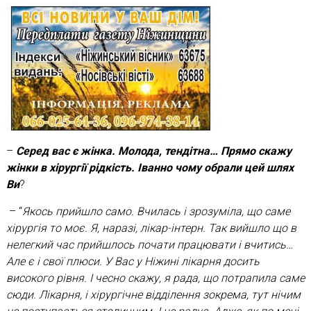
–
Серед вас є жінка. Молода, тендітна… Прямо скажу
жінки в хірургії рідкість. Іванно чому обрали цей шлях
Ви
?
– “
Якось прийшло само. Вчилась і зрозуміла, що саме
хірургія то моє. Я, наразі, лікар-інтерн. Так вийшло що в
нелегкий час прийшлось почати працювати і вчитись…
Але є і свої плюси. У Вас у Ніжині лікарня досить
високого рівня. І чесно скажу, я рада, що потрапила саме
сюди. Лікарня, і хірургічне відділення зокрема, тут нічим