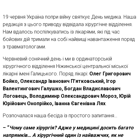
19 червня Україна попри війну святкує День медика. Наша
редакція з цього приводу відвідала хірургічне відділення.
Нам вдалось поспілкуватись із лікарями, які під час
бойових дій тримали на собі найвищі навантаження поряд
з травматологами.
Червневий сонячний день і ми в ординаторській
хірургічного відділення Ніжинської центральної міської
лікарні імені Галицького. Поряд лікарі:
Олег Григорович
Бойко, Олександр Іванович П’ятковський, Ігор
Валентингович Галушко, Богдан Владиславович
Логовець, Володиминр Олександрович Мороз, Юрій
Юрійович Онопрійко, Іванна Євгенівна Лях
.
Розпочалася наша бесіда із простого запитання…
– “
Чому саме хірургія? Адже у медицині досить багато
напрямків… А хірургічний один із найважчих, як не