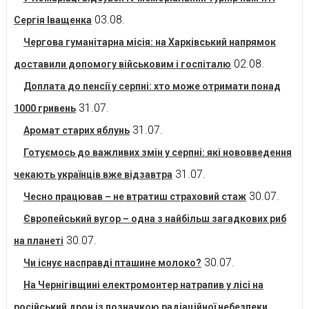
03.08.
Сергія Іващенка
Чергова гуманітарна місія: на Харківський напрямок
02.08.
доставили допомогу військовим і госпіталю
Доплата до пенсії у серпні: хто може отримати понад
31.07.
1000 гривень
31.07.
Аромат старих яблунь
Готуємось до важливих змін у серпні: які нововведення
31.07.
чекають українців вже відзавтра
30.07.
Чесно працював – не втратиш страховий стаж
Європейський вугор – одна з найбільш загадкових риб
30.07.
на планеті
30.07.
Чи існує насправді пташине молоко?
На Чернігівщині електромонтер натрапив у лісі на
російський дрон із позначкою радіаційної небезпеки