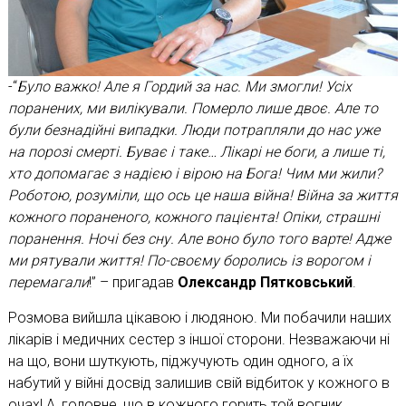
-“
Було важко! Але я Гордий за нас. Ми змогли! Усіх
поранених, ми вилікували. Померло лише двоє. Але то
були безнадійні випадки. Люди потрапляли до нас уже
на порозі смерті. Буває і таке… Лікарі не боги, а лише ті,
хто допомагає з надією і вірою на Бога! Чим ми жили?
Роботою, розуміли, що ось це наша війна! Війна за життя
кожного пораненого, кожного пацієнта! Опіки, страшні
поранення. Ночі без сну. Але воно було того варте! Адже
ми рятували життя! По-своєму боролись із ворогом і
перемагали
!” – пригадав
Олександр Пятковський
.
Розмова вийшла цікавою і людяною. Ми побачили наших
лікарів і медичних сестер з іншої сторони. Незважаючи ні
на що, вони шуткують, піджучують один одного, а їх
набутий у війні досвід залишив свій відбиток у кожного в
очах! А, головне, що в кожного горить той вогник