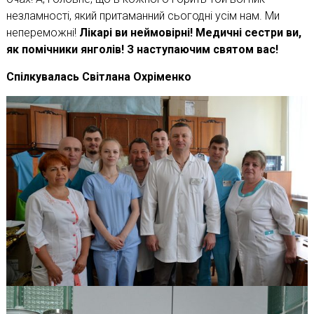
незламності, який притаманний сьогодні усім нам. Ми
непереможні!
Лікарі ви неймовірні! Медичні сестри ви,
як помічники янголів! З наступаючим святом вас!
Спілкувалась Світлана Охріменко