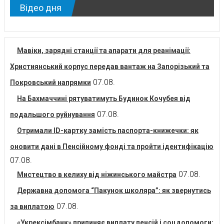
Відео дня
Мавіки, зарядні станції та апарати для реанімації:
Християнський корпус передав вантаж на Запорізький та
07.08.
Покровський напрямки
На Бахмаччині рятуватимуть Будинок Кочубея від
07.08.
подальшого руйнування
Отримали ID-картку замість паспорта-книжечки: як
оновити дані в Пенсійному фонді та пройти ідентифікацію
07.08.
07.08.
Мистецтво в келиху від ніжинського майстра
Державна допомога “Пакунок школяра”: як звернутись
07.08.
за виплатою
«Укрексімбанк» припиняє виплату пенсій і соцдопомоги: