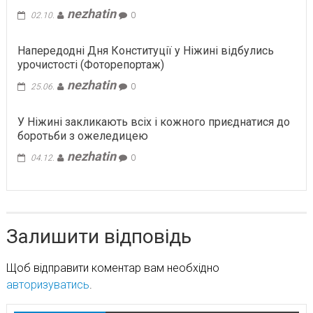
nezhatin
02.10.
0
Напередодні Дня Конституції у Ніжині відбулись
урочистості (Фоторепортаж)
nezhatin
25.06.
0
У Ніжині закликають всіх і кожного приєднатися до
боротьби з ожеледицею
nezhatin
04.12.
0
Залишити відповідь
Щоб відправити коментар вам необхідно
авторизуватись
.