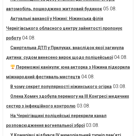
05.08.
автомобіль, пошкоджено житловий будинок
Актуальні вакансії у Ніжині: Ніжинська філія
Чернігівського обласного центру зайнятості пропонує
04.08.
роботу
Смертельна ДТП у Прилуках, внаслідок якої загинула
04.08.
дитина: судом винесено вирок щодо поліцейської
Переможні канікули: юна акторка з Ніжина підкорила
04.08.
міжнародний фестиваль мистецтв
03.08.
В чому секрет популярності ніжинського огірка
Олена Хомич здобула перемогу на ІІІ Конгресі медичних
03.08.
сестер з інфекційного контролю
На Чернігівщині поліцейські перекрили канал
03.08.
розповсюдження вогнепальної зброї
У Комарівці відбувся IV меморіальний турнір пам’яті