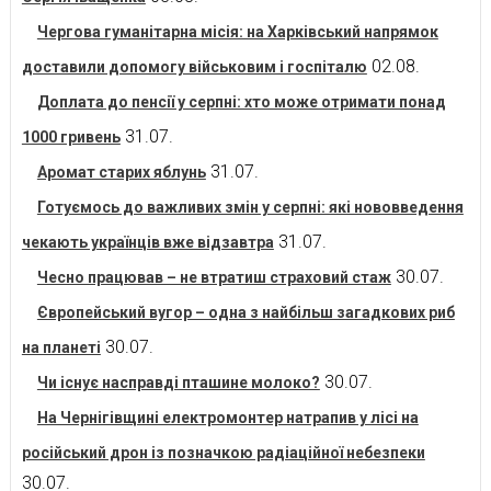
Чергова гуманітарна місія: на Харківський напрямок
02.08.
доставили допомогу військовим і госпіталю
Доплата до пенсії у серпні: хто може отримати понад
31.07.
1000 гривень
31.07.
Аромат старих яблунь
Готуємось до важливих змін у серпні: які нововведення
31.07.
чекають українців вже відзавтра
30.07.
Чесно працював – не втратиш страховий стаж
Європейський вугор – одна з найбільш загадкових риб
30.07.
на планеті
30.07.
Чи існує насправді пташине молоко?
На Чернігівщині електромонтер натрапив у лісі на
російський дрон із позначкою радіаційної небезпеки
30.07.