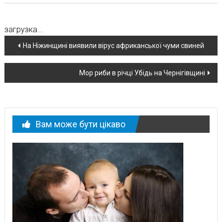
загрузка...
Навігація
На Ніжинщині виявили вірус африканської чуми свиней
по
Мор риби в річці Убідь на Чернігівщині
новині
Вам може бути цікаво