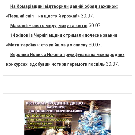
На Комарівщині відтворили давній обряд зажинок:
30.07.
«Перший сніп – на щастя й урожай»
30.07.
Маковій – свято меду, маку та квітів
14 жінок із Чернігівщини отримали почесне звання
30.07.
«Мати-героїня»: хто увійшов до списку
Вероніка Новик з Ніжина тріумфувала на міжнародних
30.07.
конкурсах, здобувши чотири перемоги поспіль