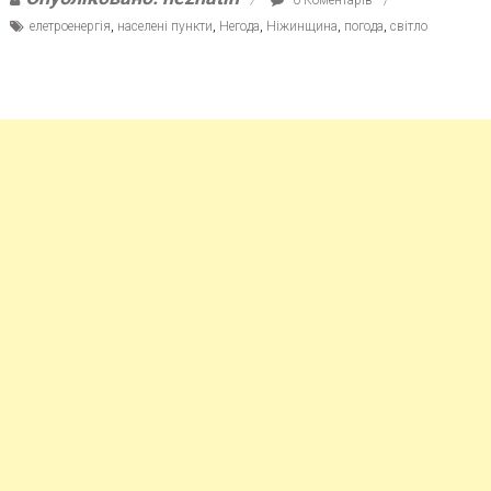
елетроенергія
,
населені пункти
,
Негода
,
Ніжинщина
,
погода
,
світло