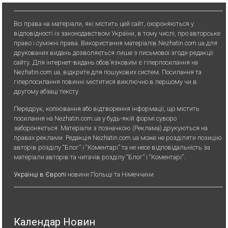
Всі права на матеріали, які містить цей сайт, охороняються у
відповідності із законодавством України, в тому числі, про авторське
право і суміжні права. Використання матерiалiв Nezhatin.com.ua для
друкованих видань дозволяється лише з письмової згоди редакції
сайту. Для iнтернет-видань обов’язковим є гiперпосилання на
Nezhatin.com.ua, відкрите для пошукових систем. Посилання та
гіперпосилання повинні міститися виключно в першому чи в
другому абзаці тексту.
Передрук, копiювання або вiдтворення iнформацiї, що мiстить
посилання на Nezhatin.com.ua у будь-якiй формi суворо
забороняється. Матеріали з позначкою (Реклама) друкуються на
правах реклами. Редакція Nezhatin.com.ua може не розділяти позицію
авторів розділу “Блог” і “Коментарі” та не несе відповідальність за
матеріали авторів та читачів розділу “Блог” і “Коментарі”.
Українці в Європі
новини Польщі та Німеччини
Календар Новин