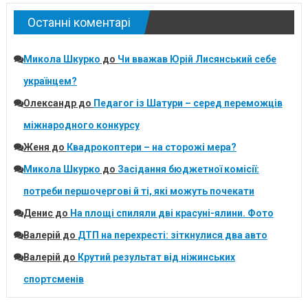
Останні коментарі
Микола Шкурко
до
Чи вважав Юрій Лисянський себе
українцем?
Олександр
до
Педагог із Шатури – серед переможців
міжнародного конкурсу
Женя
до
Квадрокоптери – на сторожі мера?
Микола Шкурко
до
Засідання бюджетної комісії:
потреби першочергові й ті, які можуть почекати
Денис
до
На площі спиляли дві красуні-ялини. Фото
Валерій
до
ДТП на перехресті: зіткнулися два авто
Валерій
до
Крутий результат від ніжинських
спортсменів