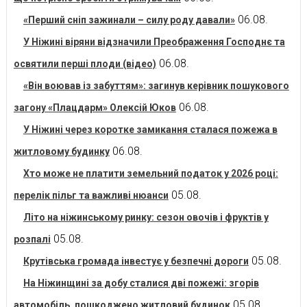
06.08.
«Перший сніп зажинали – силу роду давали»
У Ніжині віряни відзначили Преображення Господнє та
06.08.
освятили перші плоди (відео)
«Він воював із забуттям»: загинув керівник пошукового
06.08.
загону «Плацдарм» Олексій Юков
У Ніжині через коротке замикання сталася пожежа в
06.08.
житловому будинку
Хто може не платити земельний податок у 2026 році:
05.08.
перелік пільг та важливі нюанси
Літо на ніжинському ринку: сезон овочів і фруктів у
05.08.
розпалі
05.08.
Крутівська громада інвестує у безпечні дороги
На Ніжинщині за добу сталися дві пожежі: згорів
05.08.
автомобіль, пошкоджено житловий будинок