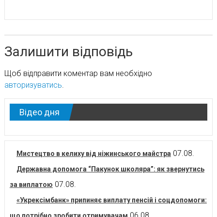
Залишити відповідь
Щоб відправити коментар вам необхідно
авторизуватись
.
Відео дня
07.08.
Мистецтво в келиху від ніжинського майстра
Державна допомога “Пакунок школяра”: як звернутись
07.08.
за виплатою
«Укрексімбанк» припиняє виплату пенсій і соцдопомоги:
06.08.
що потрібно зробити отримувачам