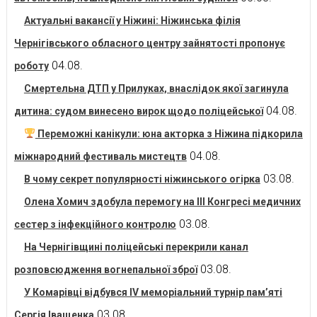
Актуальні вакансії у Ніжині: Ніжинська філія
Чернігівського обласного центру зайнятості пропонує
04.08.
роботу
Смертельна ДТП у Прилуках, внаслідок якої загинула
04.08.
дитина: судом винесено вирок щодо поліцейської
Переможні канікули: юна акторка з Ніжина підкорила
04.08.
міжнародний фестиваль мистецтв
03.08.
В чому секрет популярності ніжинського огірка
Олена Хомич здобула перемогу на ІІІ Конгресі медичних
03.08.
сестер з інфекційного контролю
На Чернігівщині поліцейські перекрили канал
03.08.
розповсюдження вогнепальної зброї
У Комарівці відбувся IV меморіальний турнір пам’яті
03.08.
Сергія Іващенка