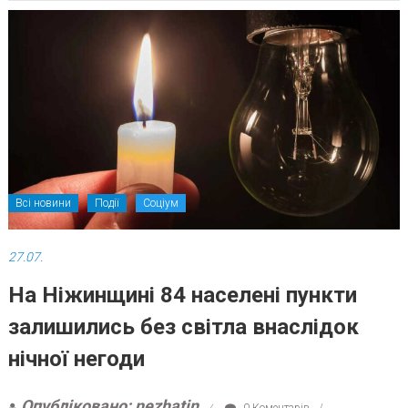
Всі новини
Події
Соціум
27.07.
На Ніжинщині 84 населені пункти
залишились без світла внаслідок
нічної негоди
Опубліковано: nezhatin
0 Коментарів