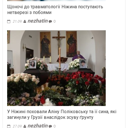
Щоночі до травматології Ніжина поступають
нетверезі з побоями
nezhatin
21.09.
0
У Ніжині поховали Аліну Поліковську та її сина, які
загинули у Грузії внаслідок зсуву ґрунту
nezhatin
27.09.
0