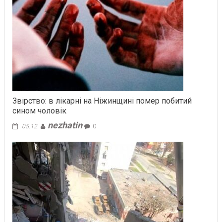
Звірство: в лікарні на Ніжинщині помер побитий
сином чоловік
nezhatin
05.12.
0