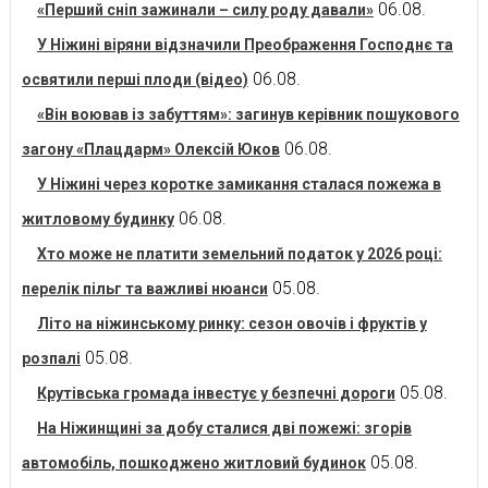
06.08.
«Перший сніп зажинали – силу роду давали»
У Ніжині віряни відзначили Преображення Господнє та
06.08.
освятили перші плоди (відео)
«Він воював із забуттям»: загинув керівник пошукового
06.08.
загону «Плацдарм» Олексій Юков
У Ніжині через коротке замикання сталася пожежа в
06.08.
житловому будинку
Хто може не платити земельний податок у 2026 році:
05.08.
перелік пільг та важливі нюанси
Літо на ніжинському ринку: сезон овочів і фруктів у
05.08.
розпалі
05.08.
Крутівська громада інвестує у безпечні дороги
На Ніжинщині за добу сталися дві пожежі: згорів
05.08.
автомобіль, пошкоджено житловий будинок