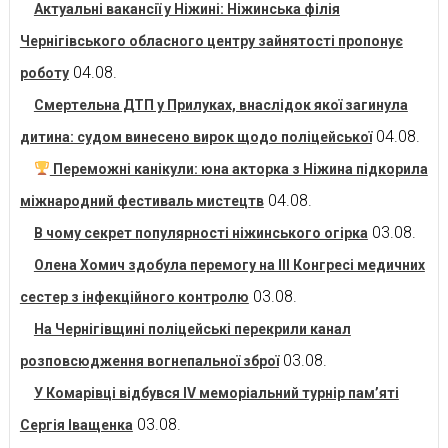
Актуальні вакансії у Ніжині: Ніжинська філія
Чернігівського обласного центру зайнятості пропонує
04.08.
роботу
Смертельна ДТП у Прилуках, внаслідок якої загинула
04.08.
дитина: судом винесено вирок щодо поліцейської
Переможні канікули: юна акторка з Ніжина підкорила
04.08.
міжнародний фестиваль мистецтв
03.08.
В чому секрет популярності ніжинського огірка
Олена Хомич здобула перемогу на ІІІ Конгресі медичних
03.08.
сестер з інфекційного контролю
На Чернігівщині поліцейські перекрили канал
03.08.
розповсюдження вогнепальної зброї
У Комарівці відбувся IV меморіальний турнір пам’яті
03.08.
Сергія Іващенка