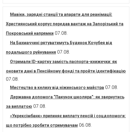
Мавіки, зарядні станції та апарати для реанімації:
Християнський корпус передав вантаж на Запорізький та
07.08.
Покровський напрямки
На Бахмаччині рятуватимуть Будинок Кочубея від
07.08.
подальшого руйнування
Отримали ID-картку замість паспорта-книжечки: як
оновити дані в Пенсійному фонді та пройти ідентифікацію
07.08.
07.08.
Мистецтво в келиху від ніжинського майстра
Державна допомога “Пакунок школяра”: як звернутись
07.08.
за виплатою
«Укрексімбанк» припиняє виплату пенсій і соцдопомоги:
06.08.
що потрібно зробити отримувачам