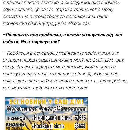
я всьому вчився у батька, а сьогодні ми вже вчимось
один у одного, це радує. Зараз з упевненістю можу
сказати, що я стоматолог за покликанням, який
продовжив сімейну традицію. Якось так.
–
Розкажіть про проблеми, з якими зіткнулись під час
роботи. Як їх вирішували?
–
Проблеми в основному пов’язані із пацієнтами, з їх
страхом перед представниками моєї професії. Це страх
перед болем, і перед стоматологами, який в нашого
народу склався на ментальному рівні. Я, перш за все,
намагаюсь заспокоїти кожного пацієнта, а також роблю
все можливе, щоб зламати стереотипи.