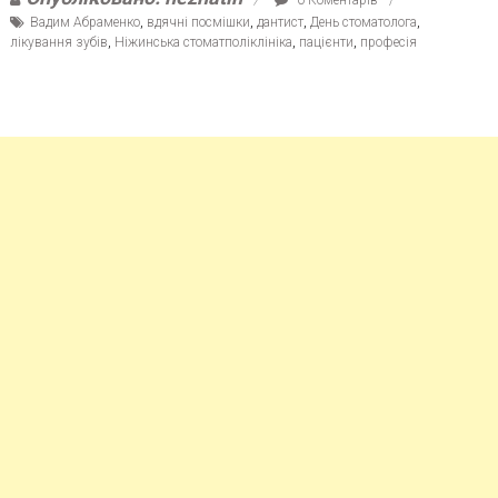
Вадим Абраменко
,
вдячні посмішки
,
дантист
,
День стоматолога
,
лікування зубів
,
Ніжинська стоматполіклініка
,
пацієнти
,
професія