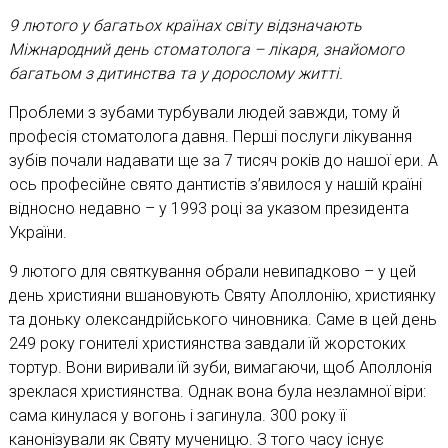
9 лютого у багатьох країнах світу відзначають
Міжнародний день стоматолога – лікаря, знайомого
багатьом з дитинства та у дорослому житті.
Проблеми з зубами турбували людей завжди, тому й
професія стоматолога давня. Перші послуги лікування
зубів почали надавати ще за 7 тисяч років до нашої ери. А
ось професійне свято дантистів з’явилося у нашій країні
відносно недавно – у 1993 році за указом президента
України.
9 лютого для святкування обрали невипадково – у цей
день християни вшановують Святу Аполлонію, християнку
та доньку олександрійського чиновника. Саме в цей день
249 року гонителі християнства завдали їй жорстоких
тортур. Вони виривали їй зуби, вимагаючи, щоб Аполлонія
зреклася християнства. Однак вона була незламної віри:
сама кинулася у вогонь і загинула. 300 року її
канонізували як Святу мученицю. З того часу існує