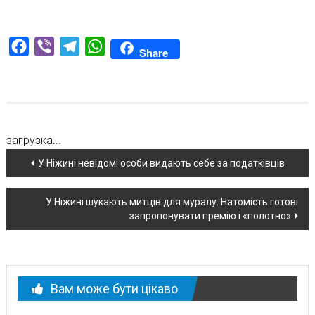
Facebook
Viber
Telegram
WhatsApp
Share
загрузка...
Навігація
У Ніжині невідомі особи видають себе за податківців
по
У Ніжині шукають митців для муралу. Натомість готові
новині
запропонувати премію і «полотно»
Вам може бути цікаво