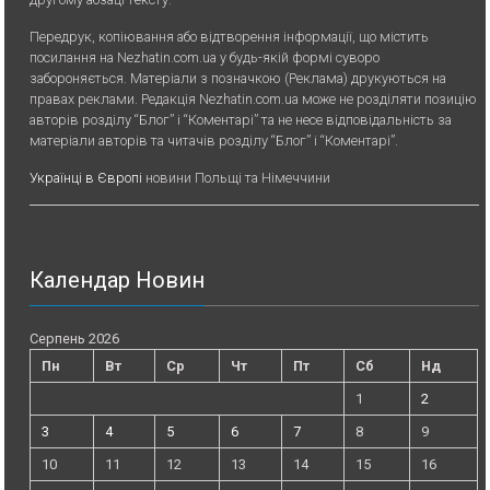
Передрук, копiювання або вiдтворення iнформацiї, що мiстить
посилання на Nezhatin.com.ua у будь-якiй формi суворо
забороняється. Матеріали з позначкою (Реклама) друкуються на
правах реклами. Редакція Nezhatin.com.ua може не розділяти позицію
авторів розділу “Блог” і “Коментарі” та не несе відповідальність за
матеріали авторів та читачів розділу “Блог” і “Коментарі”.
Українці в Європі
новини Польщі та Німеччини
Календар Новин
Серпень 2026
Пн
Вт
Ср
Чт
Пт
Сб
Нд
1
2
3
4
5
6
7
8
9
10
11
12
13
14
15
16