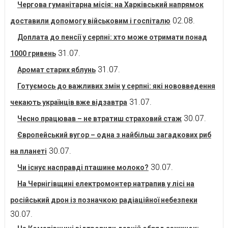
Чергова гуманітарна місія: на Харківський напрямок
02.08.
доставили допомогу військовим і госпіталю
Доплата до пенсії у серпні: хто може отримати понад
31.07.
1000 гривень
31.07.
Аромат старих яблунь
Готуємось до важливих змін у серпні: які нововведення
31.07.
чекають українців вже відзавтра
30.07.
Чесно працював – не втратиш страховий стаж
Європейський вугор – одна з найбільш загадкових риб
30.07.
на планеті
30.07.
Чи існує насправді пташине молоко?
На Чернігівщині електромонтер натрапив у лісі на
російський дрон із позначкою радіаційної небезпеки
30.07.