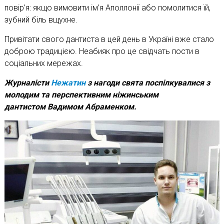
повір’я: якщо вимовити ім’я Аполлонії або помолитися їй,
зубний біль вщухне.
Привітати свого дантиста в цей день в Україні вже стало
доброю традицією. Неабияк про це свідчать пости в
соціальних мережах.
Журналісти
Нежатин
з нагоди свята поспілкувалися з
молодим та перспективним ніжинським
дантистом Вадимом Абраменком.