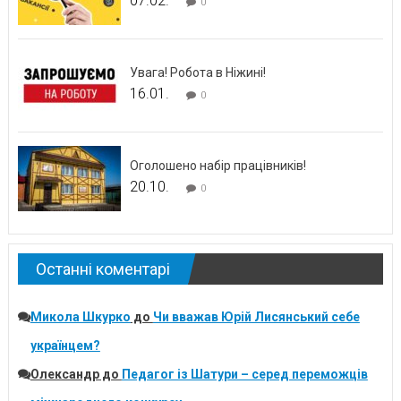
07.02.
0
Увага! Робота в Ніжині!
16.01.
0
Оголошено набір працівників!
20.10.
0
Останні коментарі
Микола Шкурко
до
Чи вважав Юрій Лисянський себе
українцем?
Олександр
до
Педагог із Шатури – серед переможців