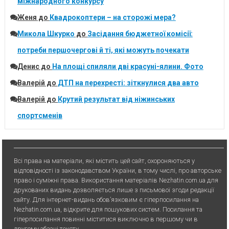
міжнародного конкурсу
Женя
до
Квадрокоптери – на сторожі мера?
Микола Шкурко
до
Засідання бюджетної комісії:
потреби першочергові й ті, які можуть почекати
Денис
до
На площі спиляли дві красуні-ялини. Фото
Валерій
до
ДТП на перехресті: зіткнулися два авто
Валерій
до
Крутий результат від ніжинських
спортсменів
Всі права на матеріали, які містить цей сайт, охороняються у
відповідності із законодавством України, в тому числі, про авторське
право і суміжні права. Використання матерiалiв Nezhatin.com.ua для
друкованих видань дозволяється лише з письмової згоди редакції
сайту. Для iнтернет-видань обов’язковим є гiперпосилання на
Nezhatin.com.ua, відкрите для пошукових систем. Посилання та
гіперпосилання повинні міститися виключно в першому чи в
другому абзаці тексту.