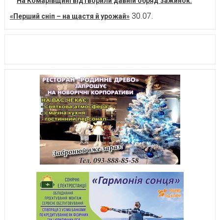
На Комарівщині відтворили давній обряд зажинок:
30.07.
«Перший сніп – на щастя й урожай»