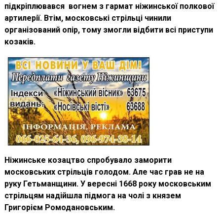
підкріплювався вогнем з гармат ніжинської полкової
артилерії. Втім, московські стрільці чинили
організований опір, тому змогли відбити всі приступи
козаків.
Ніжинське козацтво спробувало заморити
московських стрільців голодом. Але час грав не на
руку Гетьманщини. У вересні 1668 року московським
стрільцям надійшла підмога на чолі з князем
Григорієм Ромодановським.