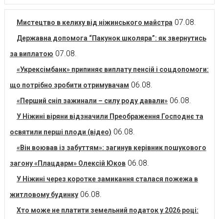
07.08.
Мистецтво в келиху від ніжинського майстра
Державна допомога “Пакунок школяра”: як звернутись
07.08.
за виплатою
«Укрексімбанк» припиняє виплату пенсій і соцдопомоги:
06.08.
що потрібно зробити отримувачам
06.08.
«Перший сніп зажинали – силу роду давали»
У Ніжині віряни відзначили Преображення Господнє та
06.08.
освятили перші плоди (відео)
«Він воював із забуттям»: загинув керівник пошукового
06.08.
загону «Плацдарм» Олексій Юков
У Ніжині через коротке замикання сталася пожежа в
06.08.
житловому будинку
Хто може не платити земельний податок у 2026 році: