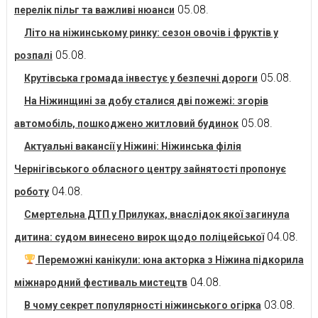
05.08.
перелік пільг та важливі нюанси
Літо на ніжинському ринку: сезон овочів і фруктів у
05.08.
розпалі
05.08.
Крутівська громада інвестує у безпечні дороги
На Ніжинщині за добу сталися дві пожежі: згорів
05.08.
автомобіль, пошкоджено житловий будинок
Актуальні вакансії у Ніжині: Ніжинська філія
Чернігівського обласного центру зайнятості пропонує
04.08.
роботу
Смертельна ДТП у Прилуках, внаслідок якої загинула
04.08.
дитина: судом винесено вирок щодо поліцейської
Переможні канікули: юна акторка з Ніжина підкорила
04.08.
міжнародний фестиваль мистецтв
03.08.
В чому секрет популярності ніжинського огірка