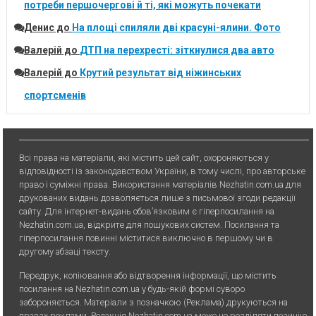
потреби першочергові й ті, які можуть почекати
Денис
до
На площі спиляли дві красуні-ялини. Фото
Валерій
до
ДТП на перехресті: зіткнулися два авто
Валерій
до
Крутий результат від ніжинських
спортсменів
Всі права на матеріали, які містить цей сайт, охороняються у
відповідності із законодавством України, в тому числі, про авторське
право і суміжні права. Використання матерiалiв Nezhatin.com.ua для
друкованих видань дозволяється лише з письмової згоди редакції
сайту. Для iнтернет-видань обов’язковим є гiперпосилання на
Nezhatin.com.ua, відкрите для пошукових систем. Посилання та
гіперпосилання повинні міститися виключно в першому чи в
другому абзаці тексту.
Передрук, копiювання або вiдтворення iнформацiї, що мiстить
посилання на Nezhatin.com.ua у будь-якiй формi суворо
забороняється. Матеріали з позначкою (Реклама) друкуються на
правах реклами. Редакція Nezhatin.com.ua може не розділяти позицію