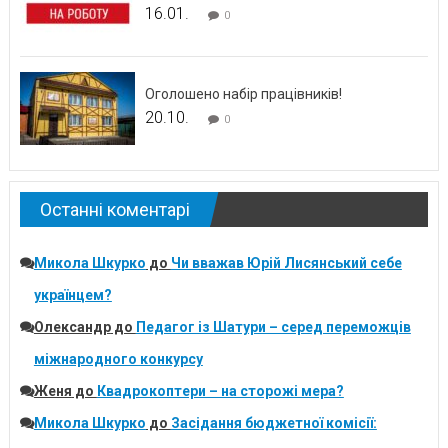
16.01.
0
Оголошено набір працівників!
20.10.
0
Останні коментарі
Микола Шкурко
до
Чи вважав Юрій Лисянський себе
українцем?
Олександр
до
Педагог із Шатури – серед переможців
міжнародного конкурсу
Женя
до
Квадрокоптери – на сторожі мера?
Микола Шкурко
до
Засідання бюджетної комісії: