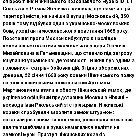
співробітник Ніжинського краєзнавчого музею ім. І. Г.
Спаського Роман Желєзко розповів, що саме на цій
території міста, на нинішній вулиці Московській, 350
років тому відбувся один з українсько-московських
боїв, у ході антимосковського повстання 1668 року.
Повстання проти Москви вибухнуло в наслідок
колоніальної політики московського царя Олексія
Михайловича в Гетьманщині, що ставило під загрозу
існування української державності. Ніжин був одним з
головних «театрів» бойових дій. Згідно збережених
джерел, 22 січня 1668 року козаки Ніжинського полку
на чолі з ніжинським полковником Артемом
Мартиновичем взяли в облогу Ніжинський замок, де
укріпився офіційний представник Москви в Ніжині –
воєвода Іван Ржевський зі стрільцями. Ніжинські
козаки спробували захопити замок штурмом:
загатили рів гіллям та соломою, розкопали земляний
вал та з шаблями в руках намагалися залізти на
замкові мури. Приступ ніжинських козаків