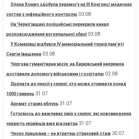
Олена Хомич здобула перемогу на ІІІ Конгресі медичних
03.08.
сестер з інфекційного контролю
На Чернігівщині поліцейські перекрили канал
03.08.
розповсюдження вогнепальної зброї
У Комарівці відбувся IV меморіальний турнір пам’яті
03.08.
Сергія Іващенка
Чергова гуманітарна місія: на Харківський напрямок
02.08.
доставили допомогу військовим і госпіталю
Доплата до пенсії у серпні: хто може отримати понад
31.07.
1000 гривень
31.07.
Аромат старих яблунь
Готуємось до важливих змін у серпні: які нововведення
31.07.
чекають українців вже відзавтра
30.07.
Чесно працював – не втратиш страховий стаж