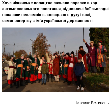
Хоча ніжинське козацтво зазнало поразки в ході
антимосковського повстання, відновлені бої сьогодні
показали незламність козацького духу і волі,
самопожертву в ім’я української державності.
Марина Волинець