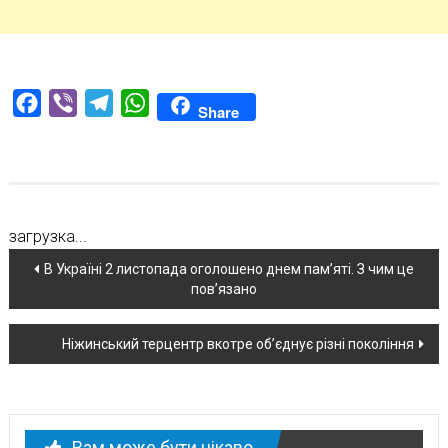
Facebook
Viber
Telegram
WhatsApp
Share
загрузка...
Навігація
В Україні 2 листопада оголошено днем пам’яті. З чим це
пов’язано
по
новині
Ніжинський терцентр вкотре об’єднує різні покоління
Вам може бути цікаво