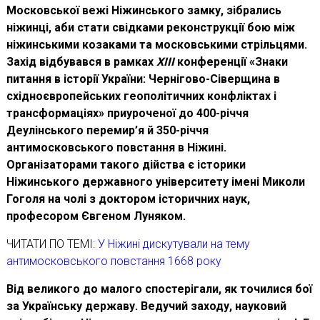
Московської вежі Ніжинського замку, зібрались
ніжинці, аби стати свідками реконструкції бою між
ніжинськими козаками та московськими стрільцями.
Захід відбувався в рамках
XIII
конференції «Знаки
питання в історії України: Чернігово-Сіверщина в
східноєвропейських геополітичних конфліктах і
трансформаціях» приуроченої до 400-річчя
Деулінського перемир’я й 350-річчя
антимосковського повстання в Ніжині.
Організаторами такого дійства є історики
Ніжинського державного університету імені Миколи
Гоголя на чолі з доктором історичних наук,
професором Євгеном Луняком.
ЧИТАТИ ПО ТЕМІ:
У Ніжині дискутували на тему
антимосковського повстання 1668 року
Від великого до малого спостерігали, як точилися бої
за Українську державу. Ведучий заходу, науковий