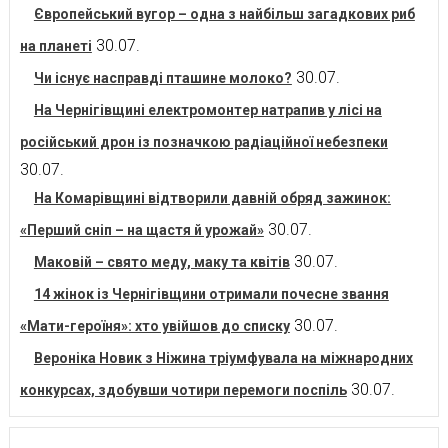
Європейський вугор – одна з найбільш загадкових риб
30.07.
на планеті
30.07.
Чи існує насправді пташине молоко?
На Чернігівщині електромонтер натрапив у лісі на
російський дрон із позначкою радіаційної небезпеки
30.07.
На Комарівщині відтворили давній обряд зажинок:
30.07.
«Перший сніп – на щастя й урожай»
30.07.
Маковій – свято меду, маку та квітів
14 жінок із Чернігівщини отримали почесне звання
30.07.
«Мати-героїня»: хто увійшов до списку
Вероніка Новик з Ніжина тріумфувала на міжнародних
30.07.
конкурсах, здобувши чотири перемоги поспіль