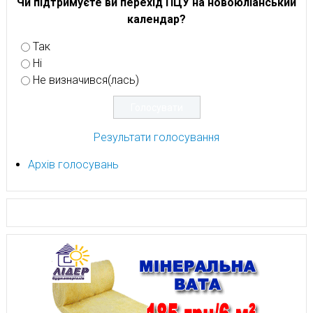
Чи підтримуєте ви перехід ПЦУ на новоюліанський
календар?
Так
Ні
Не визначився(лась)
Результати голосування
Архів голосувань