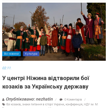
Всі новини
Культура
02.11.
У центрі Ніжина відтворили бої
козаків за Українську державу
Опубліковано: nezhatin
0 Коментарів
бої козаків
,
знаки питання в історії України
,
конференція
,
НДУ ім. М.