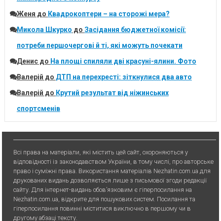
Женя
до
Квадрокоптери – на сторожі мера?
Микола Шкурко
до
Засідання бюджетної комісії:
потреби першочергові й ті, які можуть почекати
Денис
до
На площі спиляли дві красуні-ялини. Фото
Валерій
до
ДТП на перехресті: зіткнулися два авто
Валерій
до
Крутий результат від ніжинських
спортсменів
Всі права на матеріали, які містить цей сайт, охороняються у
відповідності із законодавством України, в тому числі, про авторське
право і суміжні права. Використання матерiалiв Nezhatin.com.ua для
друкованих видань дозволяється лише з письмової згоди редакції
сайту. Для iнтернет-видань обов’язковим є гiперпосилання на
Nezhatin.com.ua, відкрите для пошукових систем. Посилання та
гіперпосилання повинні міститися виключно в першому чи в
другому абзаці тексту.