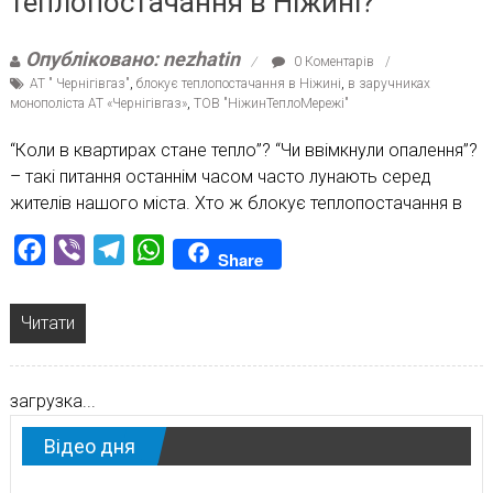
теплопостачання в Ніжині?
Опубліковано: nezhatin
0 Коментарів
АТ " Чернігівгаз"
,
блокує теплопостачання в Ніжині
,
в заручниках
монополіста АТ «Чернігівгаз»
,
ТОВ "НіжинТеплоМережі"
“Коли в квартирах стане тепло”? “Чи ввімкнули опалення”?
– такі питання останнім часом часто лунають серед
жителів нашого міста. Хто ж блокує теплопостачання в
Facebook
Viber
Telegram
WhatsApp
Share
Читати
загрузка...
Відео дня