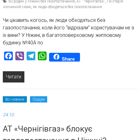
60 родин у Ніжині без газопостачання
,
АТ " Чернігівгаз"
,
По старій
злочинній схемі
,
як люди обходяться без газопостачання
Чи цікавить когось, як люди обходяться без
газопостачання, коли його “відрізали” користувачам не з
їх вини? У Ніжині, в багатоповерховому житловому
будинку №40А по
Facebook
Viber
Telegram
WhatsApp
Share
Читати
Всі новини
Соціум
24.10.
АТ «Чернігівгаз» блокує