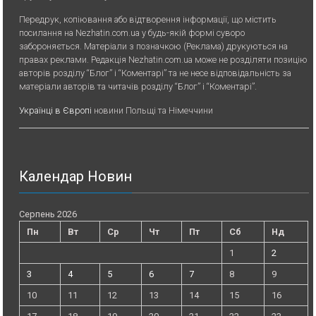
Передрук, копiювання або вiдтворення iнформацiї, що мiстить
посилання на Nezhatin.com.ua у будь-якiй формi суворо
забороняється. Матеріали з позначкою (Реклама) друкуються на
правах реклами. Редакція Nezhatin.com.ua може не розділяти позицію
авторів розділу “Блог” і “Коментарі” та не несе відповідальність за
матеріали авторів та читачів розділу “Блог” і “Коментарі”.
Українці в Європі
новини Польщі та Німеччини
Календар Новин
Серпень 2026
Пн
Вт
Ср
Чт
Пт
Сб
Нд
1
2
3
4
5
6
7
8
9
10
11
12
13
14
15
16