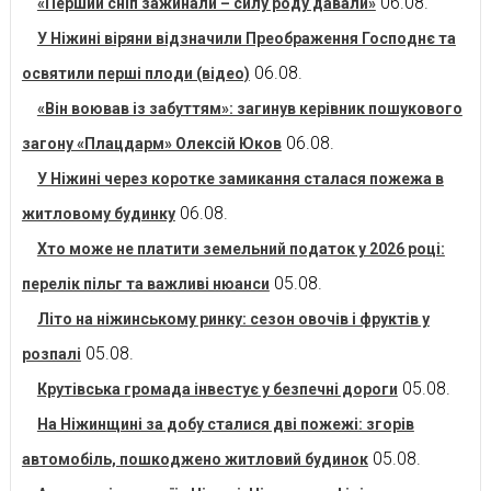
06.08.
«Перший сніп зажинали – силу роду давали»
У Ніжині віряни відзначили Преображення Господнє та
06.08.
освятили перші плоди (відео)
«Він воював із забуттям»: загинув керівник пошукового
06.08.
загону «Плацдарм» Олексій Юков
У Ніжині через коротке замикання сталася пожежа в
06.08.
житловому будинку
Хто може не платити земельний податок у 2026 році:
05.08.
перелік пільг та важливі нюанси
Літо на ніжинському ринку: сезон овочів і фруктів у
05.08.
розпалі
05.08.
Крутівська громада інвестує у безпечні дороги
На Ніжинщині за добу сталися дві пожежі: згорів
05.08.
автомобіль, пошкоджено житловий будинок