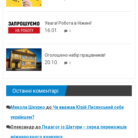
Увага! Робота в Ніжині!
16.01.
0
Оголошено набір працівників!
20.10.
0
Останні коментарі
Микола Шкурко
до
Чи вважав Юрій Лисянський себе
українцем?
Олександр
до
Педагог із Шатури – серед переможців
міжнародного конкурсу