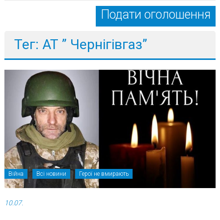
Подати оголошення
Тег: АТ ” Чернігівгаз”
Війна
Всі новини
Герої не вмирають
10.07.