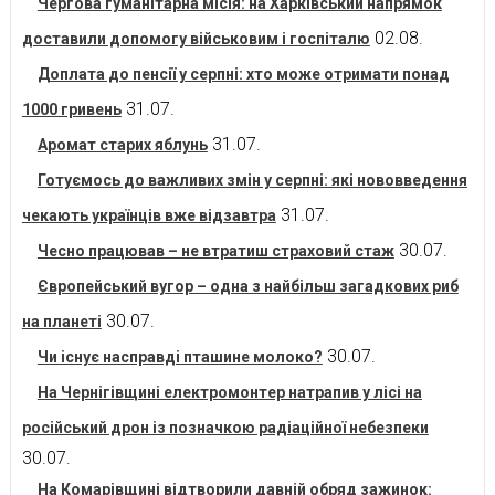
Чергова гуманітарна місія: на Харківський напрямок
02.08.
доставили допомогу військовим і госпіталю
Доплата до пенсії у серпні: хто може отримати понад
31.07.
1000 гривень
31.07.
Аромат старих яблунь
Готуємось до важливих змін у серпні: які нововведення
31.07.
чекають українців вже відзавтра
30.07.
Чесно працював – не втратиш страховий стаж
Європейський вугор – одна з найбільш загадкових риб
30.07.
на планеті
30.07.
Чи існує насправді пташине молоко?
На Чернігівщині електромонтер натрапив у лісі на
російський дрон із позначкою радіаційної небезпеки
30.07.
На Комарівщині відтворили давній обряд зажинок: