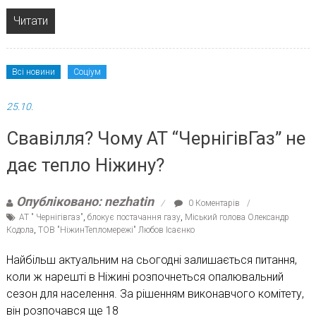
Читати
Всі новини
Соціум
25.10.
Свавілля? Чому АТ “ЧернігівГаз” не
дає тепло Ніжину?
Опубліковано: nezhatin
0 Коментарів
АТ " Чернігівгаз"
,
блокує постачання газу
,
Міський голова Олександр
Кодола
,
ТОВ "НіжинТепломережі" Любов Ісаєнко
Найбільш актуальним на сьогодні залишається питання,
коли ж нарешті в Ніжині розпочнеться опалювальний
сезон для населення. За рішенням виконавчого комітету,
він розпочався ще 18