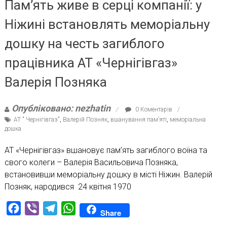
Пам’ять живе в серці компанії: у
Ніжині встановлять меморіальну
дошку на честь загиблого
працівника АТ «Чернігівгаз»
Валерія Позняка
Опубліковано: nezhatin
0 Коментарів
АТ " Чернігівгаз"
,
Валерій Позняк
,
вшанування пам’яті
,
меморіальна
дошка
АТ «Чернігівгаз» вшановує пам’ять загиблого воїна та
свого колеги – Валерія Васильовича Позняка,
встановивши меморіальну дошку в місті Ніжин. Валерій
Позняк, народився 24 квітня 1970
Facebook
Viber
Telegram
WhatsApp
Share