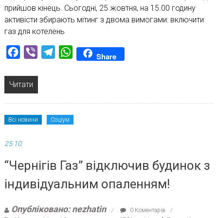
прийшов кінець. Сьогодні, 25 жовтня, на 15.00 годину
активісти збирають мітинг з двома вимогами: включити
газ для котелень
Facebook
Viber
Telegram
WhatsApp
Share
Читати
Всі новини
Соціум
25.10.
“Чернігів Газ” відключив будинок з
індивідуальним опаленням!
Опубліковано: nezhatin
0 Коментарів