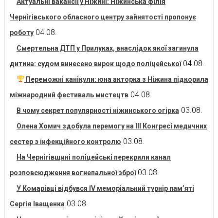
Актуальні вакансії у Ніжині: Ніжинська філія
Чернігівського обласного центру зайнятості пропонує
04.08.
роботу
Смертельна ДТП у Прилуках, внаслідок якої загинула
04.08.
дитина: судом винесено вирок щодо поліцейської
Переможні канікули: юна акторка з Ніжина підкорила
04.08.
міжнародний фестиваль мистецтв
03.08.
В чому секрет популярності ніжинського огірка
Олена Хомич здобула перемогу на ІІІ Конгресі медичних
03.08.
сестер з інфекційного контролю
На Чернігівщині поліцейські перекрили канал
03.08.
розповсюдження вогнепальної зброї
У Комарівці відбувся IV меморіальний турнір пам’яті
03.08.
Сергія Іващенка