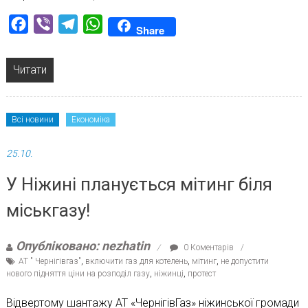
Facebook
Viber
Telegram
WhatsApp
Share
Читати
Всі новини
Економіка
25.10.
У Ніжині планується мітинг біля
міськгазу!
Опубліковано: nezhatin
0 Коментарів
АТ " Чернігівгаз"
,
включити газ для котелень
,
мітинг
,
не допустити
нового підняття ціни на розподіл газу
,
ніжинці
,
протест
Відвертому шантажу АТ «ЧернігівГаз» ніжинської громади