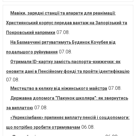
Мавіки, зарядні станції та апарати для реанімації:
Християнський корпус передав вантаж на Запорізький та
07.08.
Покровський напрямки
На Бахмаччині рятуватимуть Будинок Кочубея від
07.08.
подальшого руйнування
Отримали ID-картку замість паспорта-книжечки: як
оновити дані в Пенсійному фонді та пройти ідентифікацію
07.08.
07.08.
Мистецтво в келиху від ніжинського майстра
Державна допомога “Пакунок школяра”: як звернутись
07.08.
за виплатою
«Укрексімбанк» припиняє виплату пенсій і соцдопомоги:
06.08.
що потрібно зробити отримувачам