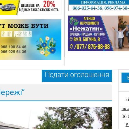
Подати оголошення
ережі”
«
пош
06.
У