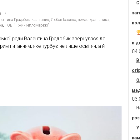
С
заг
в
лентина Градобик
,
кранівник
,
Любов Ісаєнко
,
немає кранівника
,
пол
на
,
ТОВ "НіжинТеплоМережі"
іської ради Валентина Градобик звернулася до
під
им питанням, яке турбує не лише освітян, а й
04.
В
огі
О
мед
03.
Н
роз
У
пам