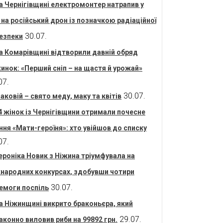
а Чернігівщині електромонтер натрапив у
і на російський дрон із позначкою радіаційної
30.07.
езпеки
а Комарівщині відтворили давній обряд
инок: «Перший сніп – на щастя й урожай»
07.
30.07.
аковій – свято меду, маку та квітів
4 жінок із Чернігівщини отримали почесне
ння «Мати-героїня»: хто увійшов до списку
07.
ероніка Новик з Ніжина тріумфувала на
народних конкурсах, здобувши чотири
30.07.
емоги поспіль
а Ніжинщині викрито браконьєра, який
29.07.
аконно виловив риби на 99892 грн.