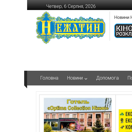
Перейти
Четвер, 6 Серпня, 2026
до
вмісту
Новини 
Головна
Новини
Допомога
П