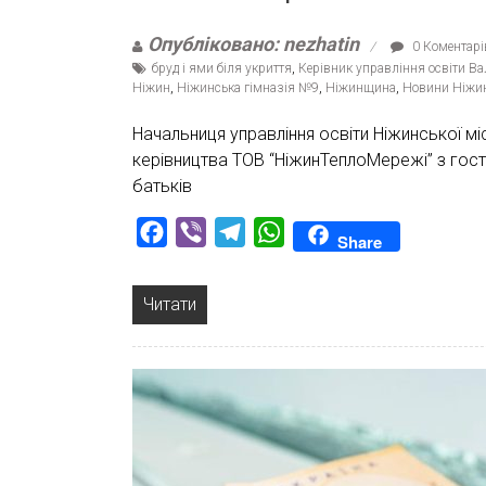
Опубліковано: nezhatin
0 Коментарі
бруд і ями біля укриття
,
Керівник управління освіти Ва
Ніжин
,
Ніжинська гімназія №9
,
Ніжинщина
,
Новини Ніжи
Начальниця управління освіти Ніжинської м
керівництва ТОВ “НіжинТеплоМережі” з гостр
батьків
Facebook
Viber
Telegram
WhatsApp
Share
Читати