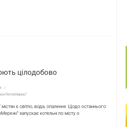
цюють цілодобово
в
жинТеплоМережі"
 містян є світло, вода, опалення. Щодо останнього:
Мережі” запускає котельні по місту о