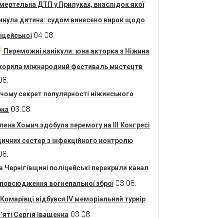
мертельна ДТП у Прилуках, внаслідок якої
инула дитина: судом винесено вирок щодо
04.08.
іцейської
Переможні канікули: юна акторка з Ніжина
корила міжнародний фестиваль мистецтв
08.
 чому секрет популярності ніжинського
03.08.
рка
лена Хомич здобула перемогу на ІІІ Конгресі
ичних сестер з інфекційного контролю
08.
а Чернігівщині поліцейські перекрили канал
03.08.
повсюдження вогнепальної зброї
 Комарівці відбувся IV меморіальний турнір
03.08.
’яті Сергія Іващенка