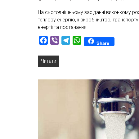
На сьогоднішньому засіданні виконкому ро
теплову енергію, її виробництво, транспорт
енергії та постачання
Facebook
Viber
Telegram
WhatsApp
Share
Читати