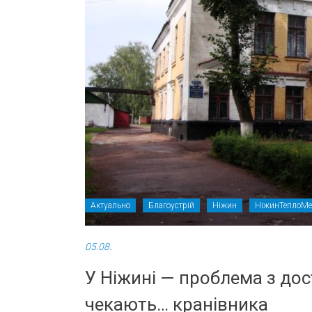
Актуально
Благоустрій
Ніжин
НіжинТеплоМе
05.08.
У Ніжині — проблема з дос
чекають… кранівника