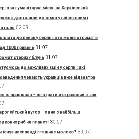
ергова гуманітарна місія: на Харківський
рямок доставили допомогу військовим і
02.08.
піталю
оплата до пенсії у серпні: хто може отримати
31.07.
ад 1000 гривень
31.07.
ромат старих яблунь
отуємось до важливих змін у серпні: які
овведення чекають українців вже відзавтра
07.
есно працював – не втратиш страховий стаж
07.
вропейський вугор – одна з найбільш
30.07.
адкових риб на планеті
30.07.
и існує насправді пташине молоко?