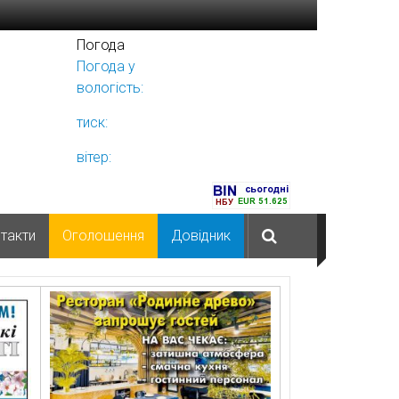
Погода
Погода у
Ніжині
вологість:
тиск:
вітер:
такти
Оголошення
Довідник