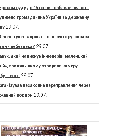
ироком суду до 15 років позбавлення волі
уджено громадянина України за державну
29.07.
ду
Зелені тунелі» приватного сектору: окраса
29.07.
та чи небезпека?
авук, який надихнув інженерів: маленький
ній», завдяки якому створили камеру
29.07.
бутнього
рганізував незаконне переправлення через
29.07.
жавний кордон