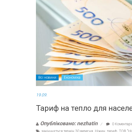
Всі новини
Економіка
19.09.
Тариф на тепло для насел
Опубліковано: nezhatin
0 Коментарі
закінчується термін 30 вересня
,
Ніжин
,
тариф
,
ТОВ "Н