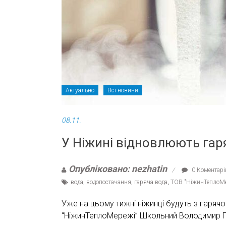
Актуально
Всі новини
08.11.
У Ніжині відновлюють гар
Опубліковано: nezhatin
0 Коментарі
вода
,
водопостачання
,
гаряча вода
,
ТОВ "НіжинТеплоМе
Уже на цьому тижні ніжинці будуть з гаряч
“НіжинТеплоМережі” Школьний Володимир П