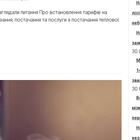
Н
зглядали питання Про встановлення тарифів на
ліс
ування, постачання та послуги з постачання теплової
неб
Н
заж
30.
М
1
зва
30.
В
між
пер
Н
нез