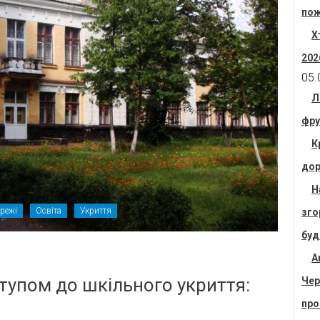
пож
Х
202
05.
Л
фру
К
дор
Н
режі
Освіта
Укриття
зго
буд
А
тупом до шкільного укриття:
Чер
про