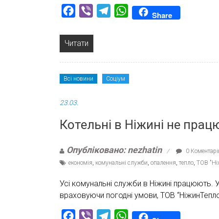
Facebook
Viber
Telegram
WhatsApp
Share
Читати
Всі новини
Соціум
23.03.
Котельні в Ніжині не пра
Опубліковано: nezhatin
0 Коментарі
економія
,
комунальні служби
,
опалення
,
тепло
,
ТОВ "Ні
Усі комунальні служби в Ніжині працюють. У
враховуючи погодні умови, ТОВ “НіжинТепло
Facebook
Viber
Telegram
WhatsApp