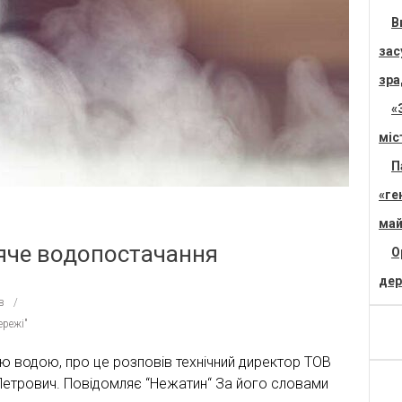
В
зас
зра
«
міс
П
«ге
май
яче водопостачання
О
дер
в
режі"
ою водою, про це розповів технічний директор ТОВ
етрович. Повідомляє “Нежатин“ За його словами