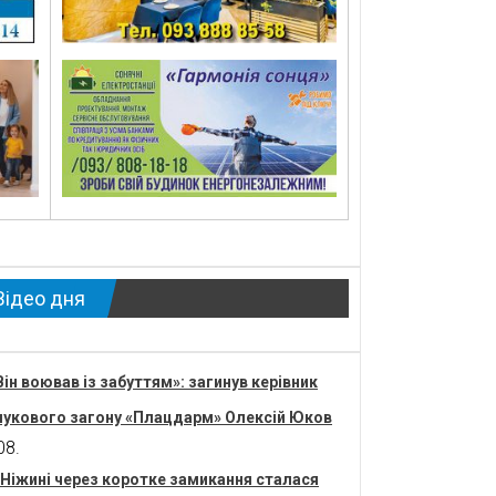
Відео дня
Він воював із забуттям»: загинув керівник
укового загону «Плацдарм» Олексій Юков
08.
 Ніжині через коротке замикання сталася