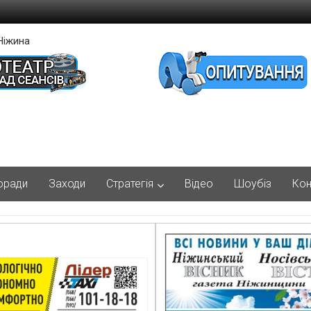
Ніжина
оради
Заходи
Стратегія
Відео
Шоубіз
Кон