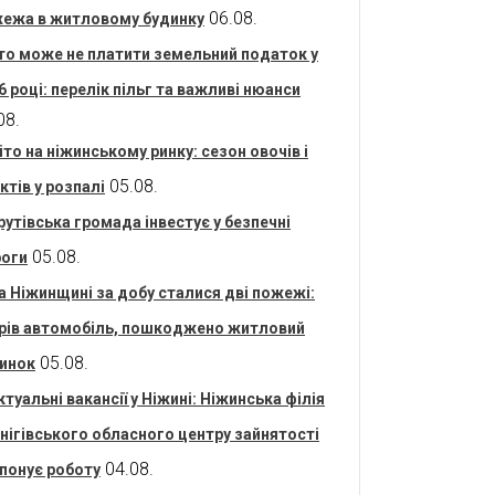
06.08.
ежа в житловому будинку
то може не платити земельний податок у
6 році: перелік пільг та важливі нюанси
08.
іто на ніжинському ринку: сезон овочів і
05.08.
ктів у розпалі
рутівська громада інвестує у безпечні
05.08.
оги
а Ніжинщині за добу сталися дві пожежі:
рів автомобіль, пошкоджено житловий
05.08.
инок
ктуальні вакансії у Ніжині: Ніжинська філія
нігівського обласного центру зайнятості
04.08.
понує роботу