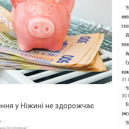
Ч
нап
гос
Д
пон
А
Г
нов
31.
Ч
30.
ення у Ніжині не здорожчає
Є
заг
в
Ч
іжинТеплоМережі"