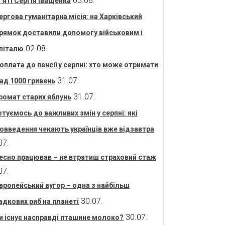
03.08.
’яті Сергія Іващенка
ергова гуманітарна місія: на Харківський
рямок доставили допомогу військовим і
02.08.
піталю
оплата до пенсії у серпні: хто може отримати
31.07.
ад 1000 гривень
31.07.
ромат старих яблунь
отуємось до важливих змін у серпні: які
овведення чекають українців вже відзавтра
07.
есно працював – не втратиш страховий стаж
07.
вропейський вугор – одна з найбільш
30.07.
адкових риб на планеті
30.07.
и існує насправді пташине молоко?