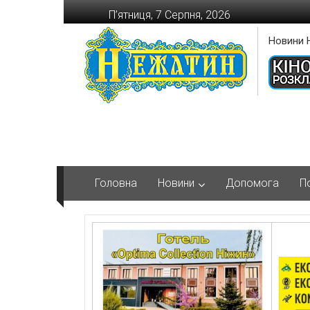
Перейти
П’ятниця, 7 Серпня, 2026
до
вмісту
Новини 
Головна
Новини
Допомога
П