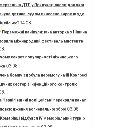
мертельна ДТП у Прилуках, внаслідок якої
инула дитина: судом винесено вирок щодо
04.08.
іцейської
Переможні канікули: юна акторка з Ніжина
корила міжнародний фестиваль мистецтв
08.
 чому секрет популярності ніжинського
03.08.
рка
лена Хомич здобула перемогу на ІІІ Конгресі
ичних сестер з інфекційного контролю
08.
а Чернігівщині поліцейські перекрили канал
03.08.
повсюдження вогнепальної зброї
 Комарівці відбувся IV меморіальний турнір