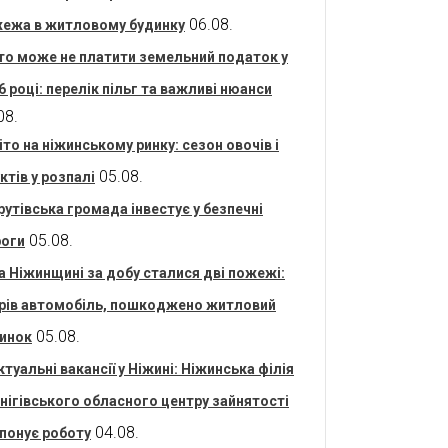
06.08.
ежа в житловому будинку
то може не платити земельний податок у
6 році: перелік пільг та важливі нюанси
08.
іто на ніжинському ринку: сезон овочів і
05.08.
ктів у розпалі
рутівська громада інвестує у безпечні
05.08.
оги
а Ніжинщині за добу сталися дві пожежі:
рів автомобіль, пошкоджено житловий
05.08.
инок
ктуальні вакансії у Ніжині: Ніжинська філія
нігівського обласного центру зайнятості
04.08.
понує роботу