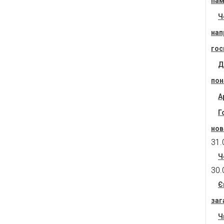
пам
Ч
нап
гос
Д
пон
А
Г
нов
31.
Ч
30.
Є
заг
Ч