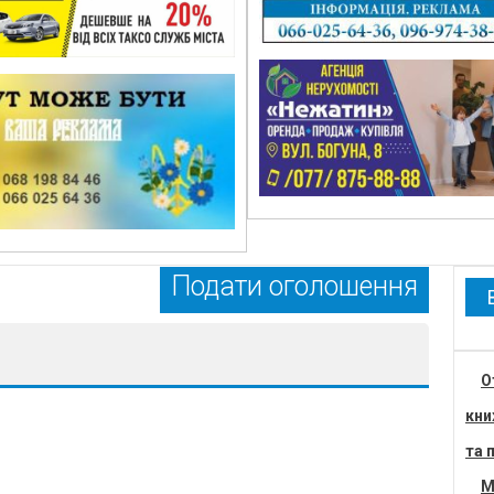
Подати оголошення
О
кни
та 
М