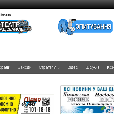
Ніжина
оради
Заходи
Стратегія
Відео
Шоубіз
Кон