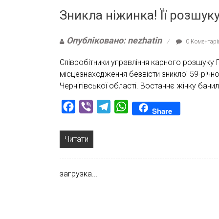
Зникла ніжинка! Її розшук
Опубліковано: nezhatin
0 Коментарі
Співробітники управління карного розшуку
місцезнаходження безвісти зниклої 59-річної
Чернігівської області. Востаннє жінку бачи
Facebook
Viber
Telegram
WhatsApp
Share
Читати
загрузка...