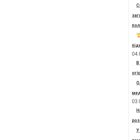
С
заг
пол
під
04.
В
огі
О
мед
03.
Н
роз
У