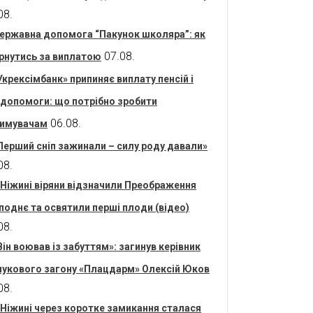
08.
ержавна допомога “Пакунок школяра”: як
07.08.
рнутись за виплатою
Укрексімбанк» припиняє виплату пенсій і
допомоги: що потрібно зробити
06.08.
имувачам
Перший сніп зажинали – силу роду давали»
08.
 Ніжині віряни відзначили Преображення
поднє та освятили перші плоди (відео)
08.
Він воював із забуттям»: загинув керівник
укового загону «Плацдарм» Олексій Юков
08.
 Ніжині через коротке замикання сталася