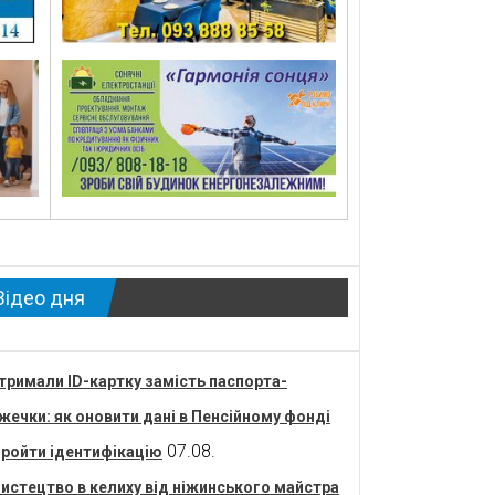
Відео дня
тримали ID-картку замість паспорта-
жечки: як оновити дані в Пенсійному фонді
07.08.
пройти ідентифікацію
истецтво в келиху від ніжинського майстра