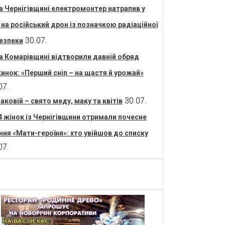
а Чернігівщині електромонтер натрапив у
і на російський дрон із позначкою радіаційної
30.07.
езпеки
а Комарівщині відтворили давній обряд
инок: «Перший сніп – на щастя й урожай»
07.
30.07.
аковій – свято меду, маку та квітів
4 жінок із Чернігівщини отримали почесне
ння «Мати-героїня»: хто увійшов до списку
07.