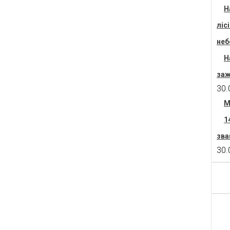
Н
ліс
неб
Н
заж
30.
М
1
зва
30.