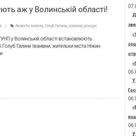
07.
ують аж у Волинській області!
Д
зве
в
безвісти зникла
,
Голуб Галина
,
ніжинка
,
розшук
«
 ГУНП у Волинській області встановлюють
соц
 Голуб Галини Іванівни, жительки міста Ніжин
ли
отр
«
06.
У
Гос
06.
«
пош
06.
У