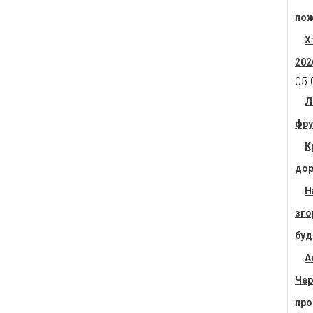
пож
Х
202
05.
Л
фру
К
дор
Н
зго
буд
А
Чер
про