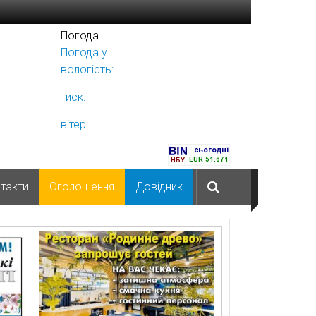
Погода
Погода у
Ніжині
вологість:
тиск:
вітер:
такти
Оголошення
Довідник