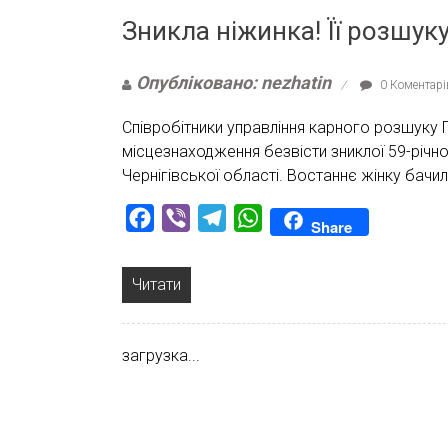
Зникла ніжинка! Її розшук
Опубліковано: nezhatin
0 Коментарі
Співробітники управління карного розшуку
місцезнаходження безвісти зниклої 59-річної
Чернігівської області. Востаннє жінку бачи
Facebook
Viber
Telegram
WhatsApp
Share
Читати
загрузка...