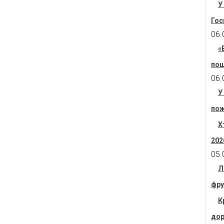
У
Гос
06.
«
пош
06.
У
пож
Х
202
05.
Л
фру
К
дор