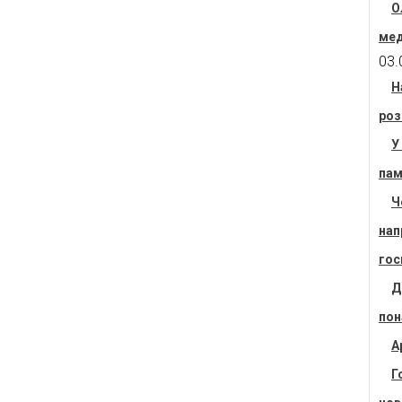
О
мед
03.
Н
роз
У
пам
Ч
нап
гос
Д
пон
А
Г