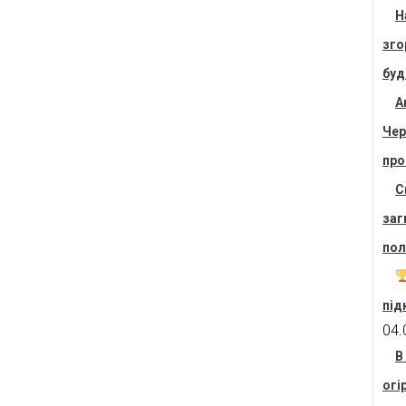
Н
зго
буд
А
Чер
про
С
заг
пол
під
04.
В
огі