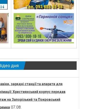
Відео дня
авіки, зарядні станції та апарати для
німації: Християнський корпус передав
таж на Запорізький та Покровський
07.08.
рямки