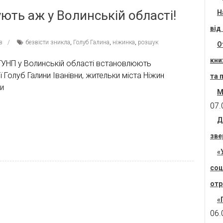
ують аж у Волинській області!
Н
від
в
безвісти зникла
,
Голуб Галина
,
ніжинка
,
розшук
О
кни
 ГУНП у Волинській області встановлюють
 Голуб Галини Іванівни, жительки міста Ніжин
та 
ли
М
07.
Д
зве
«
соц
отр
«
06.