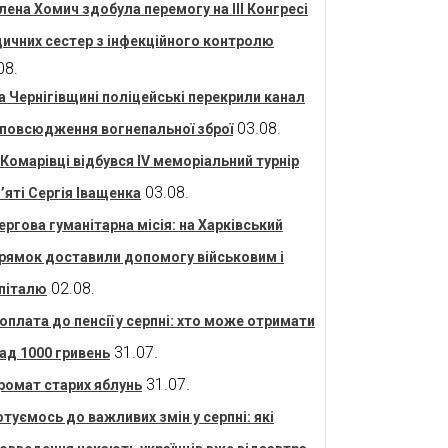
лена Хомич здобула перемогу на ІІІ Конгресі
ичних сестер з інфекційного контролю
08.
а Чернігівщині поліцейські перекрили канал
03.08.
повсюдження вогнепальної зброї
 Комарівці відбувся IV меморіальний турнір
03.08.
’яті Сергія Іващенка
ергова гуманітарна місія: на Харківський
рямок доставили допомогу військовим і
02.08.
піталю
оплата до пенсії у серпні: хто може отримати
31.07.
ад 1000 гривень
31.07.
ромат старих яблунь
отуємось до важливих змін у серпні: які