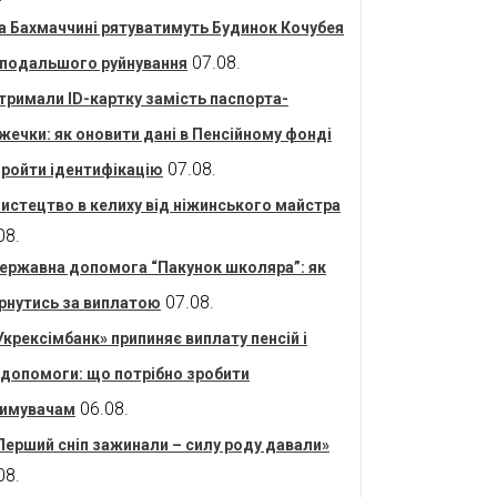
а Бахмаччині рятуватимуть Будинок Кочубея
07.08.
 подальшого руйнування
тримали ID-картку замість паспорта-
жечки: як оновити дані в Пенсійному фонді
07.08.
пройти ідентифікацію
истецтво в келиху від ніжинського майстра
08.
ержавна допомога “Пакунок школяра”: як
07.08.
рнутись за виплатою
Укрексімбанк» припиняє виплату пенсій і
допомоги: що потрібно зробити
06.08.
имувачам
Перший сніп зажинали – силу роду давали»
08.