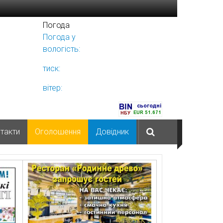
Погода
Погода у
Ніжині
вологість:
тиск:
вітер:
такти
Оголошення
Довідник