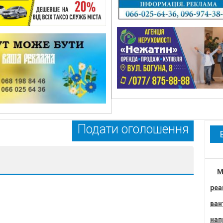
Подати оголошення
М
реа
ван
нап