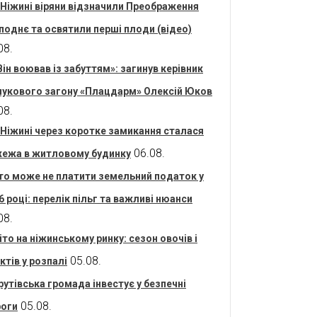
 Ніжині віряни відзначили Преображення
поднє та освятили перші плоди (відео)
08.
Він воював із забуттям»: загинув керівник
укового загону «Плацдарм» Олексій Юков
08.
 Ніжині через коротке замикання сталася
06.08.
ежа в житловому будинку
то може не платити земельний податок у
6 році: перелік пільг та важливі нюанси
08.
іто на ніжинському ринку: сезон овочів і
05.08.
ктів у розпалі
рутівська громада інвестує у безпечні
05.08.
оги