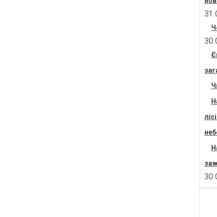
нов
31.
Ч
30.
Є
заг
Ч
Н
ліс
неб
Н
заж
30.