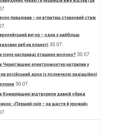
овведення чекають українців вже відзавтра
07.
есно працював – не втратиш страховий стаж
07.
вропейський вугор – одна з найбільш
30.07.
адкових риб на планеті
30.07.
и існує насправді пташине молоко?
а Чернігівщині електромонтер натрапив у
і на російський дрон із позначкою радіаційної
30.07.
езпеки
а Комарівщині відтворили давній обряд
инок: «Перший сніп – на щастя й урожай»
07.