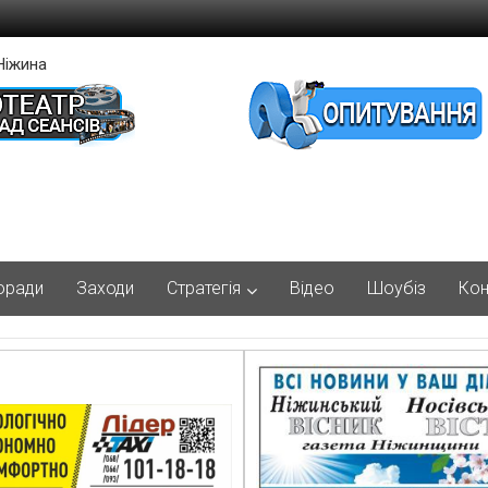
Ніжина
оради
Заходи
Стратегія
Відео
Шоубіз
Кон