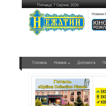
Перейти
П’ятниця, 7 Серпня, 2026
до
вмісту
Новини 
Головна
Новини
Допомога
П