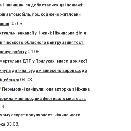
а Ніжинщині за добу сталися дві пожежі:
рів автомобіль, пошкоджено житловий
05.08.
инок
ктуальні вакансії у Ніжині: Ніжинська філія
нігівського обласного центру зайнятості
04.08.
понує роботу
мертельна ДТП у Прилуках, внаслідок якої
инула дитина: судом винесено вирок щодо
04.08.
іцейської
Переможні канікули: юна акторка з Ніжина
корила міжнародний фестиваль мистецтв
08.
 чому секрет популярності ніжинського
03.08.
рка