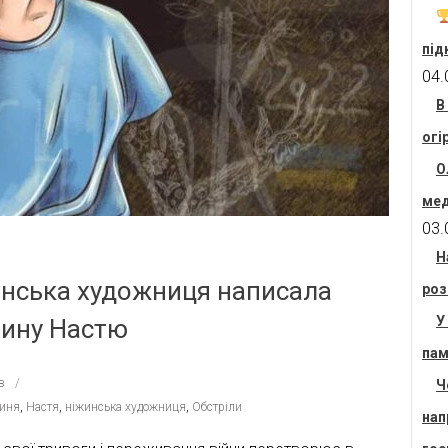
під
04.
В
огі
О
мед
03.
Н
жинська художниця написала
роз
У
чину Настю
пам
в
Ч
иня
,
Настя
,
ніжинська художниця
,
Обстріли
нап