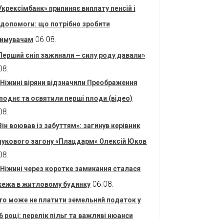
Укрексімбанк» припиняє виплату пенсій і
допомоги: що потрібно зробити
06.08.
имувачам
Перший сніп зажинали – силу роду давали»
08.
 Ніжині віряни відзначили Преображення
поднє та освятили перші плоди (відео)
08.
Він воював із забуттям»: загинув керівник
укового загону «Плацдарм» Олексій Юков
08.
 Ніжині через коротке замикання сталася
06.08.
ежа в житловому будинку
то може не платити земельний податок у
6 році: перелік пільг та важливі нюанси