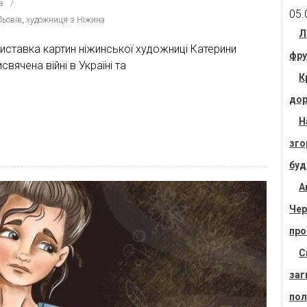
в
05.
Льовів
,
художниця з Ніжина
Л
 виставка картин ніжинської художниці Катерини
фру
вячена війні в Україні та
К
дор
Н
зго
буд
А
Чер
про
С
заг
пол