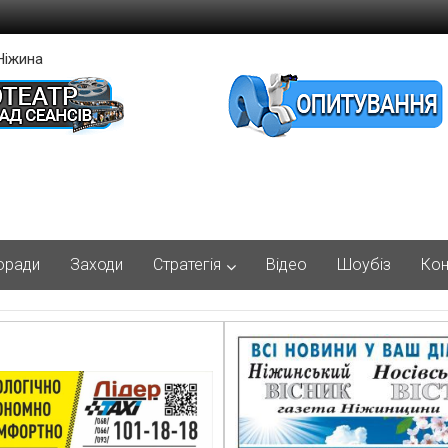
Ніжина
оради
Заходи
Стратегія
Відео
Шоубіз
Кон