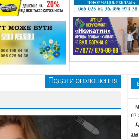
Подати оголошення
М
07.
Д
зве