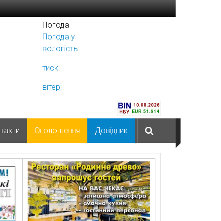
Погода
Погода у
Ніжині
вологість:
тиск:
вітер:
такти
Оголошення
Довідник