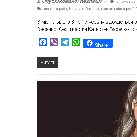
Опубліковано: nezhatin
0 Коментарі
виставка робіт
,
Катерина Васечко
,
кривава війна росії
,
У місті Львів, з 3 по 17 червня відбудеться
Васечко. Серія картин Катерини Васечко прис
Facebook
Viber
Telegram
WhatsApp
Share
Читати