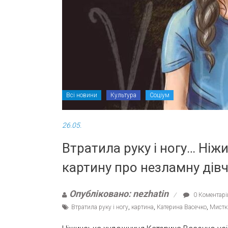
Всі новини
Культура
Соціум
26.05.
Втратила руку і ногу… Ні
картину про незламну дів
Опубліковано: nezhatin
0 Коментарі
Втратила руку і ногу
,
картина
,
Катерина Васечко
,
Мистк