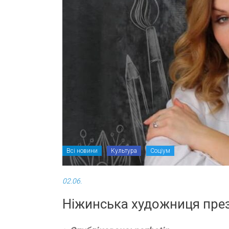
Всі новини
Культура
Соціум
02.06.
Ніжинська художниця през