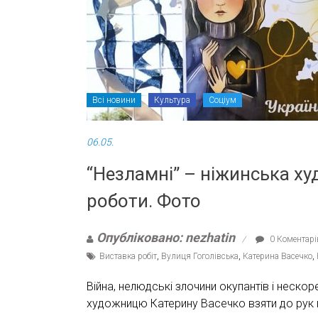
Всі новини
Культура
Соціум
06.05.
“Незламні” – ніжинська х
роботи. Фото
Опубліковано: nezhatin
0 Коментарі
Виставка робіт
,
Вулиця Гоголівська
,
Катерина Васечко
,
Війна, нелюдські злочини окупантів і нескор
художницю Катерину Васечко взяти до рук п