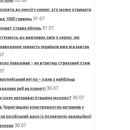
02.08.
піталю
оплата до пенсії у серпні: хто може отримати
31.07.
ад 1000 гривень
31.07.
ромат старих яблунь
отуємось до важливих змін у серпні: які
овведення чекають українців вже відзавтра
07.
есно працював – не втратиш страховий стаж
07.
вропейський вугор – одна з найбільш
30.07.
адкових риб на планеті
30.07.
и існує насправді пташине молоко?
а Чернігівщині електромонтер натрапив у
і на російський дрон із позначкою радіаційної
30.07.
езпеки