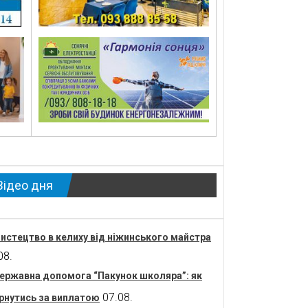
Відео дня
истецтво в келиху від ніжинського майстра
08.
ержавна допомога “Пакунок школяра”: як
07.08.
рнутись за виплатою