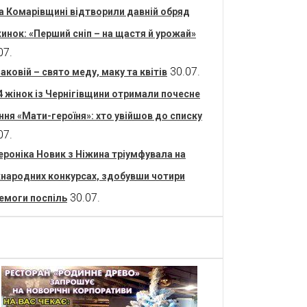
а Комарівщині відтворили давній обряд
инок: «Перший сніп – на щастя й урожай»
07.
30.07.
аковій – свято меду, маку та квітів
4 жінок із Чернігівщини отримали почесне
ння «Мати-героїня»: хто увійшов до списку
07.
ероніка Новик з Ніжина тріумфувала на
народних конкурсах, здобувши чотири
30.07.
емоги поспіль