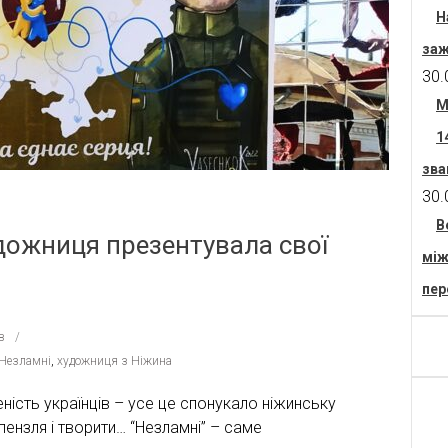
Н
заж
30.
М
1
зва
30.
В
удожниця презентувала свої
між
пер
в
Незламні
,
художниця з Ніжина
еність українців – усе це спонукало ніжинську
ензля і творити… “Незламні” – саме