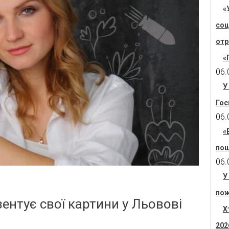
«
соц
отр
«
06.
У
Гос
06.
«
пош
06.
У
пож
ентує свої картини у Льовові
Х
202