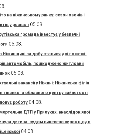
08.
іто на ніжинському ринку: сезон овочів і
05.08.
ктів у розпалі
рутівська громада інвестує у безпечні
05.08.
оги
а Ніжинщині за добу сталися дві пожежі:
рів автомобіль, пошкоджено житловий
05.08.
инок
ктуальні вакансії у Ніжині: Ніжинська філія
нігівського обласного центру зайнятості
04.08.
понує роботу
мертельна ДТП у Прилуках, внаслідок якої
инула дитина: судом винесено вирок щодо
04.08.
іцейської