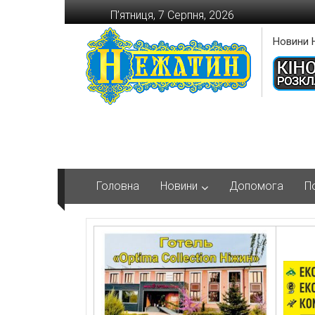
Перейти
П’ятниця, 7 Серпня, 2026
до
вмісту
Новини 
Головна
Новини
Допомога
П