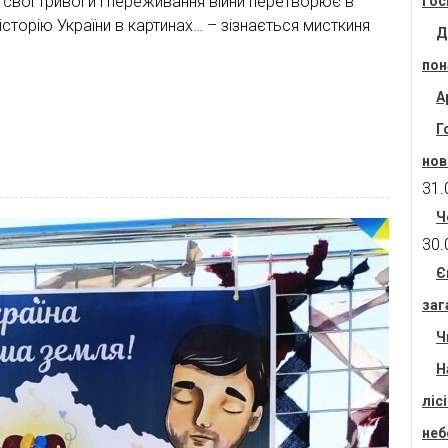
свої тривоги і переживання війни перетворює в
гос
сторію України в картинах… – зізнається мисткиня
Д
пон
А
Г
нов
31.
Ч
30.
Є
заг
Ч
Н
ліс
неб