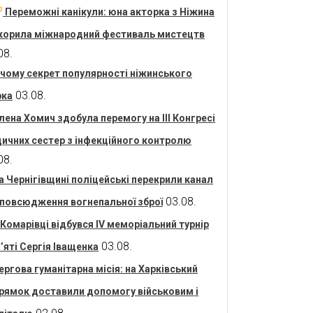
Переможні канікули: юна акторка з Ніжина
корила міжнародний фестиваль мистецтв
08.
 чому секрет популярності ніжинського
03.08.
рка
лена Хомич здобула перемогу на ІІІ Конгресі
ичних сестер з інфекційного контролю
08.
а Чернігівщині поліцейські перекрили канал
03.08.
повсюдження вогнепальної зброї
 Комарівці відбувся IV меморіальний турнір
03.08.
’яті Сергія Іващенка
ергова гуманітарна місія: на Харківський
рямок доставили допомогу військовим і