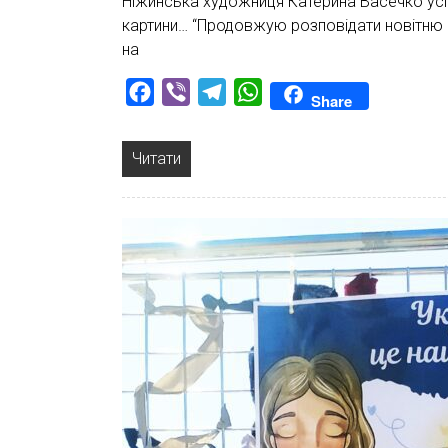
Ніжинська художниця Катерина Васечко усі 
картини… “Продовжую розповідати новітню і
на
Facebook
Viber
Telegram
WhatsApp
Share
Читати