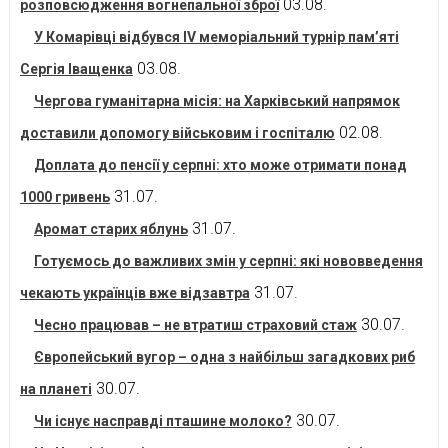
03.08.
розповсюдження вогнепальної зброї
У Комарівці відбувся IV меморіальний турнір пам’яті
03.08.
Сергія Іващенка
Чергова гуманітарна місія: на Харківський напрямок
02.08.
доставили допомогу військовим і госпіталю
Доплата до пенсії у серпні: хто може отримати понад
31.07.
1000 гривень
31.07.
Аромат старих яблунь
Готуємось до важливих змін у серпні: які нововведення
31.07.
чекають українців вже відзавтра
30.07.
Чесно працював – не втратиш страховий стаж
Європейський вугор – одна з найбільш загадкових риб
30.07.
на планеті
30.07.
Чи існує насправді пташине молоко?