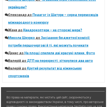
українцем?
Олександр
до
Педагог із Шатури – серед переможців
міжнародного конкурсу
Женя
до
Квадрокоптери – на сторожі мера?
Микола Шкурко
до
Засідання бюджетної комісії:
потреби першочергові й ті, які можуть почекати
Денис
до
На площі спиляли дві красуні-ялини. Фото
Валерій
до
ДТП на перехресті: зіткнулися два авто
Валерій
до
Крутий результат від ніжинських
спортсменів
Всі права на матеріали, які містить цей сайт, охороняються у
відповідності із законодавством України, в тому числі, про авторське
право і суміжні права. Використання матерiалiв Nezhatin.com.ua для