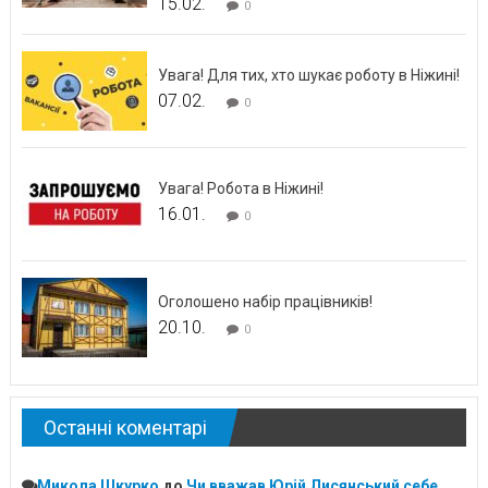
15.02.
0
Увага! Для тих, хто шукає роботу в Ніжині!
07.02.
0
Увага! Робота в Ніжині!
16.01.
0
Оголошено набір працівників!
20.10.
0
Останні коментарі
Микола Шкурко
до
Чи вважав Юрій Лисянський себе