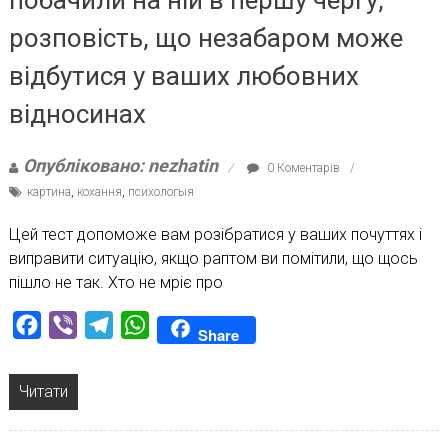
побачили на ній в першу чергу,
розповість, що незабаром може
відбутися у ваших любовних
відносинах
Опубліковано: nezhatin
0 Коментарів
картина
,
кохання
,
психологыя
Цей тест допоможе вам розібратися у ваших почуттях і
виправити ситуацію, якщо раптом ви помітили, що щось
пішло не так. Хто не мріє про
Facebook
Viber
Telegram
WhatsApp
Share
Читати