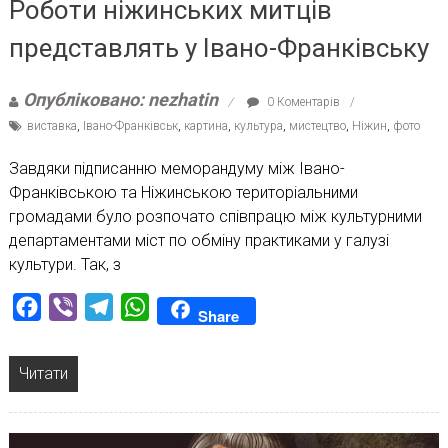
Роботи ніжинських митців
представлять у Івано-Франківську
Опубліковано: nezhatin
0 Коментарів
виставка
,
Івано-Франківськ
,
картина
,
культура
,
мистецтво
,
Ніжин
,
фото
Завдяки підписанню меморандуму між Івано-
Франківською та Ніжинською територіальними
громадами було розпочато співпрацю між культурними
департаментами міст по обміну практиками у галузі
культури. Так, з
Facebook
Viber
Telegram
WhatsApp
Share
Читати