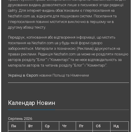
друкованих видань дозволяється лише з письмової згоди редакції
сайту. Для iнтернет-видань обов’язковим є гiперпосилання на
Nezhatin.com.ua, відкрите для пошукових систем. Посилання та
гіперпосилання повинні міститися виключно в першому чи в
другому абзаці тексту.
Передрук, копiювання або вiдтворення iнформацiї, що мiстить
посилання на Nezhatin.com.ua у будь-якiй формi суворо
забороняється. Матеріали з позначкою (Реклама) друкуються на
правах реклами. Редакція Nezhatin.com.ua може не розділяти позицію
авторів розділу “Блог” і “Коментарі” та не несе відповідальність за
матеріали авторів та читачів розділу “Блог” і “Коментарі”.
Українці в Європі
новини Польщі та Німеччини
Календар Новин
Серпень 2026
Пн
Вт
Ср
Чт
Пт
Сб
Нд