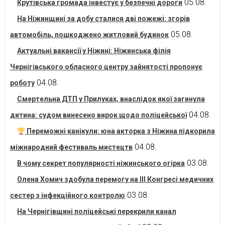
05.08.
Крутівська громада інвестує у безпечні дороги
На Ніжинщині за добу сталися дві пожежі: згорів
05.08.
автомобіль, пошкоджено житловий будинок
Актуальні вакансії у Ніжині: Ніжинська філія
Чернігівського обласного центру зайнятості пропонує
04.08.
роботу
Смертельна ДТП у Прилуках, внаслідок якої загинула
04.08.
дитина: судом винесено вирок щодо поліцейської
Переможні канікули: юна акторка з Ніжина підкорила
04.08.
міжнародний фестиваль мистецтв
03.08.
В чому секрет популярності ніжинського огірка
Олена Хомич здобула перемогу на ІІІ Конгресі медичних
03.08.
сестер з інфекційного контролю
На Чернігівщині поліцейські перекрили канал