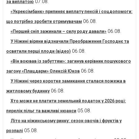
07.08.
за виплатою
«Укрексімбанк» припиняє виплату пенсій і соцдопомоги:
06.08.
що потрібно зробити отримувачам
06.08.
«Перший сніп зажинали – силу роду давали»
У Ніжині віряни відзначили Преображення Господнє та
06.08.
освятили перші плоди (відео)
«Він воював із забуттям»: загинув керівник пошукового
06.08.
загону «Плацдарм» Олексій Юков
У Ніжині через коротке замикання сталася пожежа в
06.08.
житловому будинку
Хто може не платити земельний податок у 2026 році:
05.08.
перелік пільг та важливі нюанси
Літо на ніжинському ринку: сезон овочів і фруктів у
05.08.
розпалі