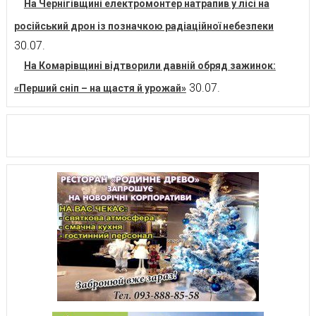
На Чернігівщині електромонтер натрапив у лісі на
російський дрон із позначкою радіаційної небезпеки
30.07.
На Комарівщині відтворили давній обряд зажинок:
30.07.
«Перший сніп – на щастя й урожай»