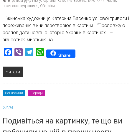
Втратила руку і ногу
,
картина
,
Катерина Васечко
,
Мисткиня
,
Настя
,
ніжинська художниця
,
Обстріли
Ніжинська художниця Катерина Васечко усі свої тривоги і
переживання війни перетворює в картини… “Продовжую
розповідати новітню історію України в картинах… –
зізнається мисткиня на
Facebook
Viber
Telegram
WhatsApp
Share
Читати
Всі новини
Поради
22.04.
Подивіться на картинку, те що ви