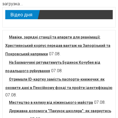
загрузка...
Відео дня
Мавіки, зарядні станції та апарати для реанімації:
Християнський корпус передав вантаж на Запорізький та
07.08.
Покровський напрямки
На Бахмаччині рятуватимуть Будинок Кочубея від
07.08.
подальшого руйнування
Отримали ID-картку замість паспорта-книжечки: як
оновити дані в Пенсійному фонді та пройти ідентифікацію
07.08.
07.08.
Мистецтво в келиху від ніжинського майстра
Державна допомога “Пакунок школяра”: як звернутись