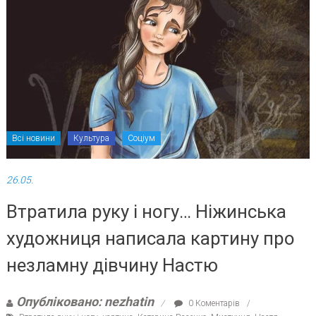
Всі новини
Культура
Соціум
26.05.
Втратила руку і ногу… Ніжинська
художниця написала картину про
незламну дівчину Настю
Опубліковано: nezhatin
0 Коментарів