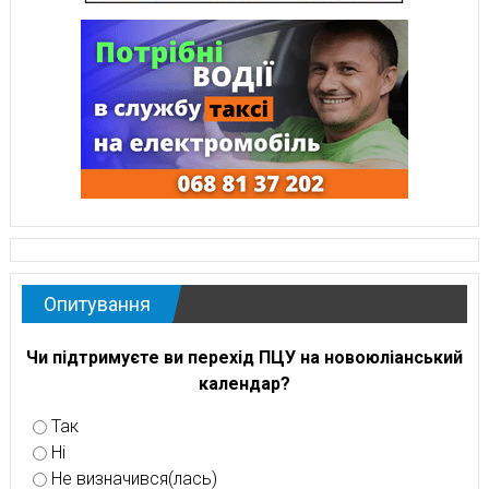
Опитування
Чи підтримуєте ви перехід ПЦУ на новоюліанський
календар?
Так
Ні
Не визначився(лась)