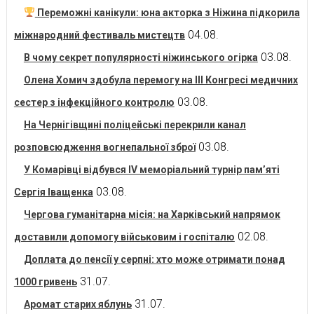
Переможні канікули: юна акторка з Ніжина підкорила
04.08.
міжнародний фестиваль мистецтв
03.08.
В чому секрет популярності ніжинського огірка
Олена Хомич здобула перемогу на ІІІ Конгресі медичних
03.08.
сестер з інфекційного контролю
На Чернігівщині поліцейські перекрили канал
03.08.
розповсюдження вогнепальної зброї
У Комарівці відбувся IV меморіальний турнір пам’яті
03.08.
Сергія Іващенка
Чергова гуманітарна місія: на Харківський напрямок
02.08.
доставили допомогу військовим і госпіталю
Доплата до пенсії у серпні: хто може отримати понад
31.07.
1000 гривень
31.07.
Аромат старих яблунь