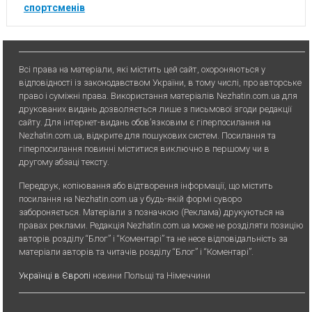
спортсменів
Всі права на матеріали, які містить цей сайт, охороняються у
відповідності із законодавством України, в тому числі, про авторське
право і суміжні права. Використання матерiалiв Nezhatin.com.ua для
друкованих видань дозволяється лише з письмової згоди редакції
сайту. Для iнтернет-видань обов’язковим є гiперпосилання на
Nezhatin.com.ua, відкрите для пошукових систем. Посилання та
гіперпосилання повинні міститися виключно в першому чи в
другому абзаці тексту.
Передрук, копiювання або вiдтворення iнформацiї, що мiстить
посилання на Nezhatin.com.ua у будь-якiй формi суворо
забороняється. Матеріали з позначкою (Реклама) друкуються на
правах реклами. Редакція Nezhatin.com.ua може не розділяти позицію
авторів розділу “Блог” і “Коментарі” та не несе відповідальність за
матеріали авторів та читачів розділу “Блог” і “Коментарі”.
Українці в Європі
новини Польщі та Німеччини