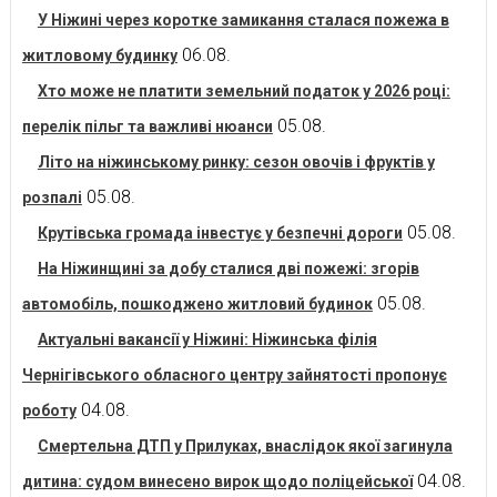
У Ніжині через коротке замикання сталася пожежа в
06.08.
житловому будинку
Хто може не платити земельний податок у 2026 році:
05.08.
перелік пільг та важливі нюанси
Літо на ніжинському ринку: сезон овочів і фруктів у
05.08.
розпалі
05.08.
Крутівська громада інвестує у безпечні дороги
На Ніжинщині за добу сталися дві пожежі: згорів
05.08.
автомобіль, пошкоджено житловий будинок
Актуальні вакансії у Ніжині: Ніжинська філія
Чернігівського обласного центру зайнятості пропонує
04.08.
роботу
Смертельна ДТП у Прилуках, внаслідок якої загинула
04.08.
дитина: судом винесено вирок щодо поліцейської