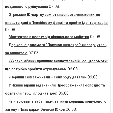
07.08.
подальшого руйнування
Отримали ID-картку замість паспорта-книжечки: як
оновити дані в Пенсійному фонді та пройти ідентифікацію
07.08.
07.08.
Мистецтво в келиху від ніжинського майстра
Державна допомога “Пакунок школяра”: як звернутись
07.08.
за виплатою
«Укрексімбанк» припиняє виплату пенсій і соцдопомоги:
06.08.
що потрібно зробити отримувачам
06.08.
«Перший сніп зажинали – силу роду давали»
У Ніжині віряни відзначили Преображення Господнє та
06.08.
освятили перші плоди (відео)
«Він воював із забуттям»: загинув керівник пошукового
06.08.
загону «Плацдарм» Олексій Юков