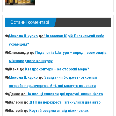
Останні коментарі
Микола Шкурко
до
Чи вважав Юрій Лисянський себе
українцем?
Олександр
до
Педагог із Шатури – серед переможців
міжнародного конкурсу
Женя
до
Квадрокоптери – на сторожі мера?
Микола Шкурко
до
Засідання бюджетної комісії:
потреби першочергові й ті, які можуть почекати
Денис
до
На площі спиляли дві красуні-ялини. Фото
Валерій
до
ДТП на перехресті: зіткнулися два авто
Валерій
до
Крутий результат від ніжинських