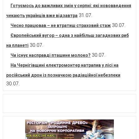
Готуємось до важливих змін у серпні: які нововведення
31.07.
чекають українців вже відзавтра
30.07.
Чесно працював – не втратиш страховий стаж
Європейський вугор – одна з найбільш загадкових риб
30.07.
на планеті
30.07.
Чи існує насправді пташине молоко?
На Чернігівщині електромонтер натрапив у лісі на
російський дрон із позначкою радіаційної небезпеки
30.07.