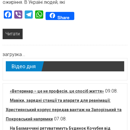
ожиріння. В Україні людей, які
Facebook
Viber
Telegram
WhatsApp
Share
Читати
загрузка...
Відео дня
09.08.
«Ветеринар – це не професія, це спосіб життя»
Мавіки, зарядні станції та апарати для реанімації:
Християнський корпус передав вантаж на Запорізький та
07.08.
Покровський напрямки
На Бахмаччині рятуватимуть Будинок Кочубея від