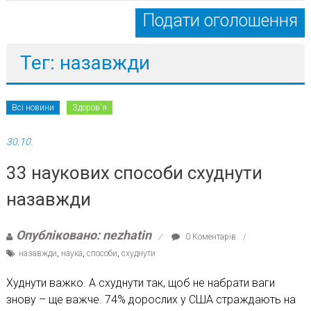
Подати оголошення
Тег: назавжди
Всі новини
Здоров'я
30.10.
33 наукових способи схуднути
назавжди
Опубліковано: nezhatin
0 Коментарів
назавжди
,
наука
,
способи
,
схуднути
Худнути важко. А схуднути так, щоб не набрати ваги
знову – ще важче. 74% дорослих у США страждають на