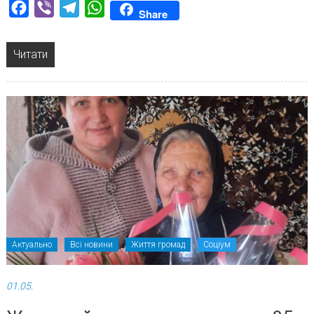
Facebook
Viber
Telegram
WhatsApp
Share
Читати
Актуально
Всі новини
Життя громад
Соціум
01.05.