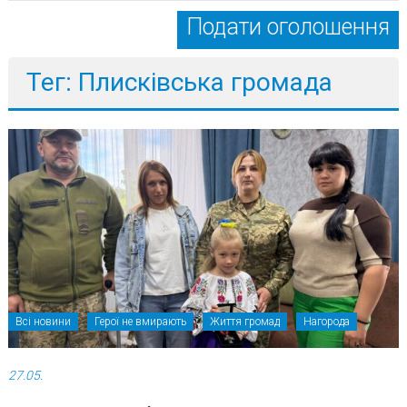
Подати оголошення
Тег: Плисківська громада
Всі новини
Герої не вмирають
Життя громад
Нагорода
27.05.