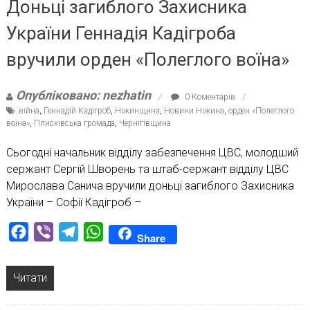
Доньці загиблого Захисника
України Геннадія Кадігроба
вручили орден «Полеглого воїна»
Опубліковано: nezhatin
0 Коментарів
війна
,
Геннадій Кадігроб
,
Ніжинщина
,
Новини Ніжина
,
орден «Полеглого
воїна»
,
Плисківська громада
,
Чернігівщина
Сьогодні начальник відділу забезпечення ЦВС, молодший
сержант Сергій Шворень та штаб-сержант відділу ЦВС
Мирослава Санича вручили доньці загиблого Захисника
України – Софії Кадігроб –
Facebook
Viber
Telegram
WhatsApp
Share
Читати