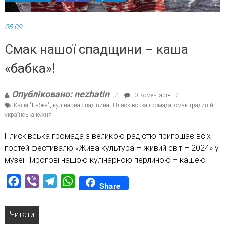
08.09.
Смак нашої спадщини – каша
«бабка»!
Опубліковано: nezhatin
0 Коментарів
Каша "Бабка"
,
кулінарна спадщина
,
Плисківська громада
,
смак традицій
,
українська кухня
Плисківська громада з великою радістю пригощає всіх
гостей фестивалю «Жива культура – живий світ – 2024» у
музеї Пирогові нашою кулінарною перлиною – кашею
Facebook
Viber
Telegram
WhatsApp
Share
Читати