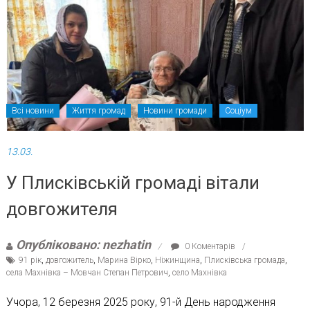
Всі новини
Життя громад
Новини громади
Соціум
13.03.
У Плисківській громаді вітали
довгожителя
Опубліковано: nezhatin
0 Коментарів
91 рік
,
довгожитель
,
Марина Вірко
,
Ніжинщина
,
Плисківська громада
,
села Махнівка – Мовчан Степан Петрович
,
село Махнівка
Учора, 12 березня 2025 року, 91-й День народження