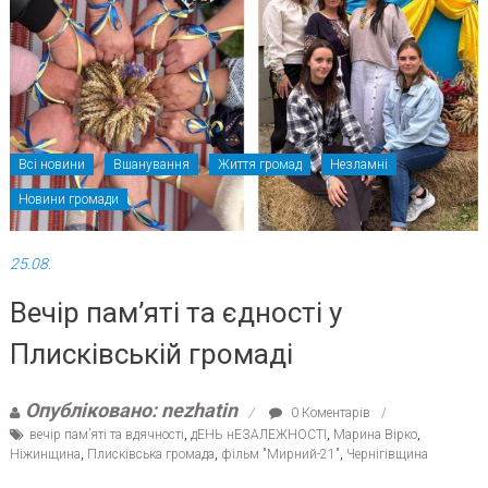
Всі новини
Вшанування
Життя громад
Незламні
Новини громади
25.08.
Вечір пам’яті та єдності у
Плисківській громаді
Опубліковано: nezhatin
0 Коментарів
вечір пам’яті та вдячності
,
дЕНЬ нЕЗАЛЕЖНОСТІ
,
Марина Вірко
,
Ніжинщина
,
Плисківська громада
,
фільм "Мирний-21"
,
Чернігівщина