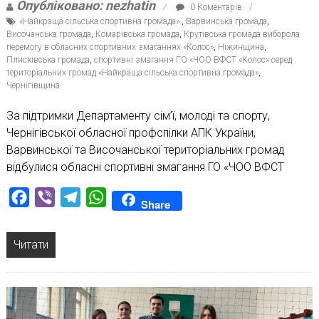
Опубліковано: nezhatin
0 Коментарів
«Найкраща сільська спортивна громада».
,
Варвинська громада
,
Височанська громада
,
Комарівська громада
,
Крутівська громада виборола
перемогу в обласних спортивних змаганнях «Колос»
,
Ніжинщина
,
Плисківська громада
,
спортивні змагання ГО «ЧОО ВФСТ «Колос» серед
територіальних громад «Найкраща сільська спортивна громада»
,
Чернігівщина
За підтримки Департаменту сім’ї, молоді та спорту,
Чернігівської обласної профспілки АПК України,
Варвинської та Височанської територіальних громад
відбулися обласні спортивні змагання ГО «ЧОО ВФСТ
Facebook
Viber
Telegram
WhatsApp
Share
Читати