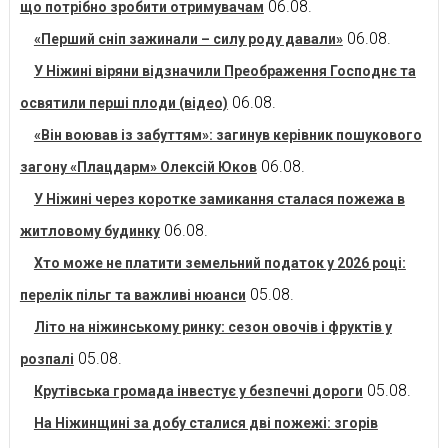
06.08.
що потрібно зробити отримувачам
06.08.
«Перший сніп зажинали – силу роду давали»
У Ніжині віряни відзначили Преображення Господнє та
06.08.
освятили перші плоди (відео)
«Він воював із забуттям»: загинув керівник пошукового
06.08.
загону «Плацдарм» Олексій Юков
У Ніжині через коротке замикання сталася пожежа в
06.08.
житловому будинку
Хто може не платити земельний податок у 2026 році:
05.08.
перелік пільг та важливі нюанси
Літо на ніжинському ринку: сезон овочів і фруктів у
05.08.
розпалі
05.08.
Крутівська громада інвестує у безпечні дороги
На Ніжинщині за добу сталися дві пожежі: згорів