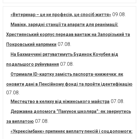
09.08.
«Ветеринар – це не професія, це спосіб життя»
Мавіки, зарядні станції та апарати для реанімації:
Християнський корпус передав вантаж на Запорізький та
07.08.
Покровський напрямки
На Бахмаччині рятуватимуть Будинок Кочубея від
07.08.
подальшого руйнування
Отримали ID-картку замість паспорта-книжечки: як
оновити дані в Пенсійному фонді та пройти ідентифікацію
07.08.
07.08.
Мистецтво в келиху від ніжинського майстра
Державна допомога “Пакунок школяра”: як звернутись
07.08.
за виплатою
«Укрексімбанк» припиняє виплату пенсій і соцдопомоги: