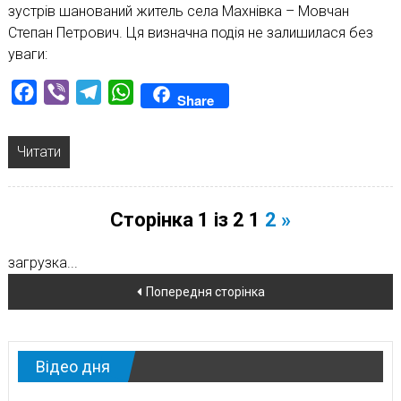
зустрів шанований житель села Махнівка – Мовчан
Степан Петрович. Ця визначна подія не залишилася без
уваги:
Facebook
Viber
Telegram
WhatsApp
Share
Читати
Сторінка 1 із 2
1
2
»
загрузка...
Навігація
Попередня сторінка
по
новинам
Відео дня