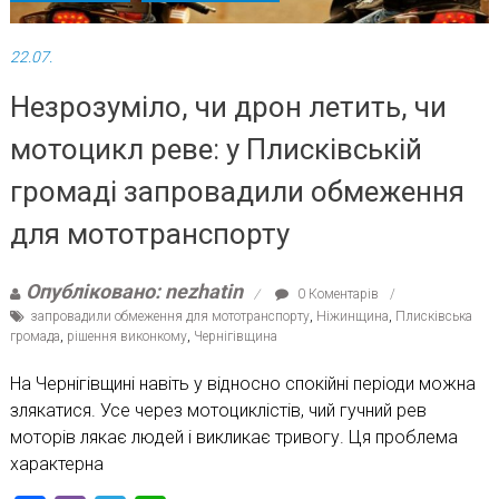
22.07.
Незрозуміло, чи дрон летить, чи
мотоцикл реве: у Плисківській
громаді запровадили обмеження
для мототранспорту
Опубліковано: nezhatin
0 Коментарів
запровадили обмеження для мототранспорту
,
Ніжинщина
,
Плисківська
громада
,
рішення виконкому
,
Чернігівщина
На Чернігівщині навіть у відносно спокійні періоди можна
злякатися. Усе через мотоциклістів, чий гучний рев
моторів лякає людей і викликає тривогу. Ця проблема
характерна