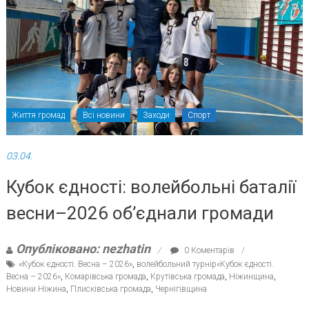
Життя громад
Всі новини
Заходи
Спорт
03.04.
Кубок єдності: волейбольні баталії
весни–2026 об’єднали громади
Опубліковано: nezhatin
0 Коментарів
«Кубок єдності. Весна – 2026»
,
волейбольний турнір«Кубок єдності.
Весна – 2026»
,
Комарівська громада
,
Крутівська громада
,
Ніжинщина
,
Новини Ніжина
,
Плисківська громада
,
Чернігівщина