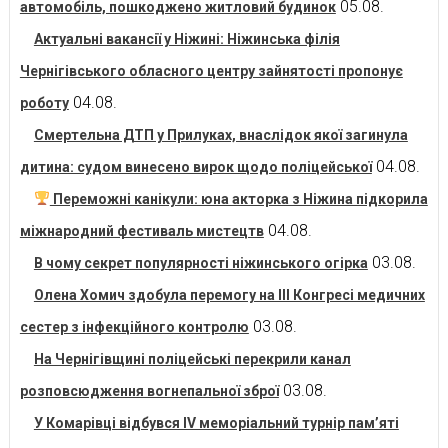
05.08.
автомобіль, пошкоджено житловий будинок
Актуальні вакансії у Ніжині: Ніжинська філія
Чернігівського обласного центру зайнятості пропонує
04.08.
роботу
Смертельна ДТП у Прилуках, внаслідок якої загинула
04.08.
дитина: судом винесено вирок щодо поліцейської
Переможні канікули: юна акторка з Ніжина підкорила
04.08.
міжнародний фестиваль мистецтв
03.08.
В чому секрет популярності ніжинського огірка
Олена Хомич здобула перемогу на ІІІ Конгресі медичних
03.08.
сестер з інфекційного контролю
На Чернігівщині поліцейські перекрили канал
03.08.
розповсюдження вогнепальної зброї
У Комарівці відбувся IV меморіальний турнір пам’яті