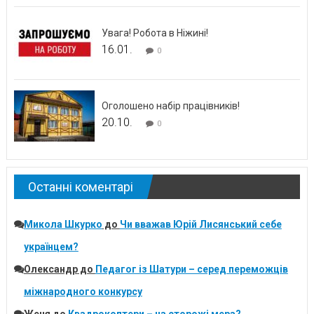
Увага! Робота в Ніжині!
16.01.
0
Оголошено набір працівників!
20.10.
0
Останні коментарі
Микола Шкурко
до
Чи вважав Юрій Лисянський себе
українцем?
Олександр
до
Педагог із Шатури – серед переможців
міжнародного конкурсу
Женя
до
Квадрокоптери – на сторожі мера?