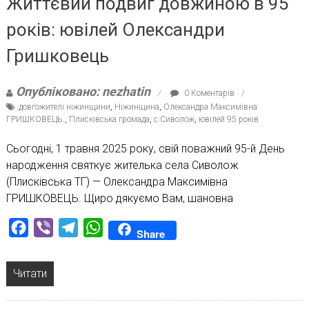
Життєвий подвиг довжиною в 95
років: ювілей Олександри
Гришковець
Опубліковано: nezhatin
0 Коментарів
довгожителі ніжинщини
,
Ніжинщина
,
Олександра Максимівна
ГРИШКОВЕЦЬ.
,
Плисківська громада
,
с.Сиволож
,
ювілей 95 років
Сьогодні, 1 травня 2025 року, свій поважний 95-й День
народження святкує жителька села Сиволож
(Плисківська ТГ) — Олександра Максимівна
ГРИШКОВЕЦЬ. Щиро дякуємо Вам, шановна
Facebook
Viber
Telegram
WhatsApp
Share
Читати