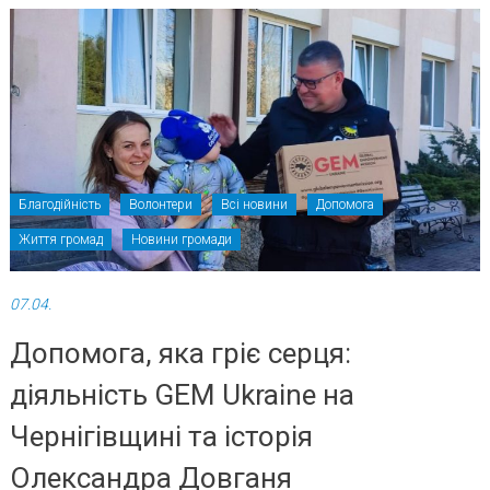
Благодійність
Волонтери
Всі новини
Допомога
Життя громад
Новини громади
07.04.
Допомога, яка гріє серця:
діяльність GEM Ukraine на
Чернігівщині та історія
Олександра Довганя