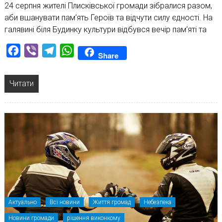
24 серпня жителі Плисківської громади зібралися разом,
аби вшанувати пам’ять Героїв та відчути силу єдності. На
галявині біля Будинку культури відбувся вечір пам’яті та
Facebook
Viber
Telegram
WhatsApp
Share
Читати
Актуально
Всі новини
Життя громад
Небезпека
Новини громади
рішення виконкому