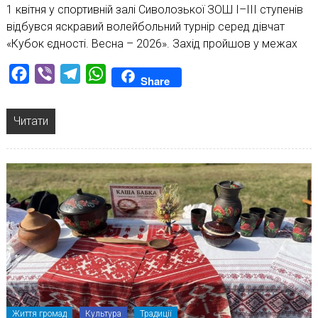
1 квітня у спортивній залі Сиволозької ЗОШ І–ІІІ ступенів
відбувся яскравий волейбольний турнір серед дівчат
«Кубок єдності. Весна – 2026». Захід пройшов у межах
Facebook
Viber
Telegram
WhatsApp
Share
Читати
Життя громад
Культура
Традиції