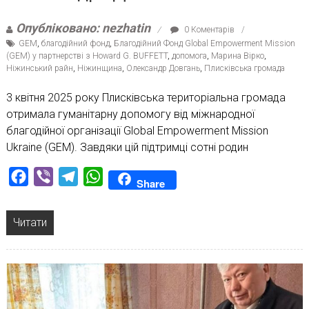
Опубліковано: nezhatin
0 Коментарів
GEM
,
благодійний фонд
,
Благодійний Фонд Global Empowerment Mission
(GEM) у партнерстві з Howard G. BUFFETT
,
допомога
,
Марина Вірко
,
Ніжинський райн
,
Ніжинщина
,
Олександр Довгань
,
Плисківська громада
3 квітня 2025 року Плисківська територіальна громада
отримала гуманітарну допомогу від міжнародної
благодійної організації Global Empowerment Mission
Ukraine (GEM). Завдяки цій підтримці сотні родин
Facebook
Viber
Telegram
WhatsApp
Share
Читати