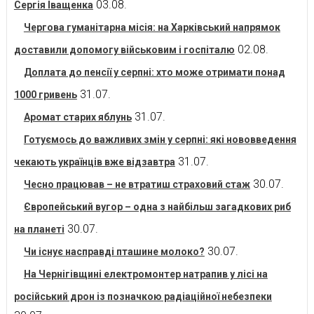
03.08.
Сергія Іващенка
Чергова гуманітарна місія: на Харківський напрямок
02.08.
доставили допомогу військовим і госпіталю
Доплата до пенсії у серпні: хто може отримати понад
31.07.
1000 гривень
31.07.
Аромат старих яблунь
Готуємось до важливих змін у серпні: які нововведення
31.07.
чекають українців вже відзавтра
30.07.
Чесно працював – не втратиш страховий стаж
Європейський вугор – одна з найбільш загадкових риб
30.07.
на планеті
30.07.
Чи існує насправді пташине молоко?
На Чернігівщині електромонтер натрапив у лісі на
російський дрон із позначкою радіаційної небезпеки