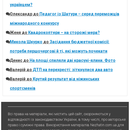
українцем?
Олександр
до
Педагог із Шатури – серед переможців
міжнародного конкурсу
Женя
до
Квадрокоптери – на сторожі мера?
Микола Шкурко
до
Засідання бюджетної комісії:
потреби першочергові й ті, які можуть почекати
Денис
до
На площі спиляли дві красуні-ялини. Фото
Валерій
до
ДТП на перехресті: зіткнулися два авто
Валерій
до
Крутий результат від ніжинських
спортсменів
Всі права на матеріали, які містить цей сайт, охороняються у
відповідності із законодавством України, в тому числі, про авторське
право і суміжні права. Використання матерiалiв Nezhatin.com.ua для