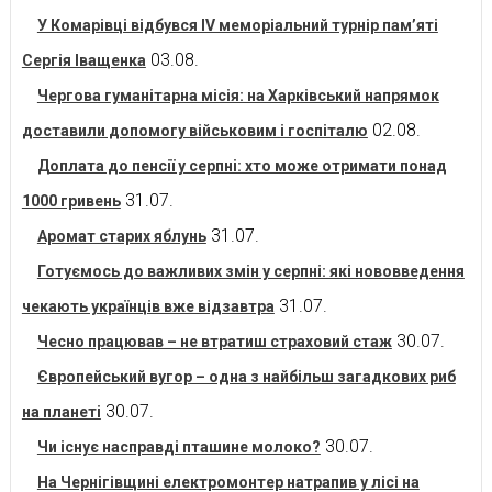
У Комарівці відбувся IV меморіальний турнір пам’яті
03.08.
Сергія Іващенка
Чергова гуманітарна місія: на Харківський напрямок
02.08.
доставили допомогу військовим і госпіталю
Доплата до пенсії у серпні: хто може отримати понад
31.07.
1000 гривень
31.07.
Аромат старих яблунь
Готуємось до важливих змін у серпні: які нововведення
31.07.
чекають українців вже відзавтра
30.07.
Чесно працював – не втратиш страховий стаж
Європейський вугор – одна з найбільш загадкових риб
30.07.
на планеті
30.07.
Чи існує насправді пташине молоко?
На Чернігівщині електромонтер натрапив у лісі на