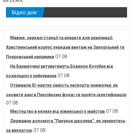
загрузка...
Відео дня
Мавіки, зарядні станції та апарати для реанімації:
Християнський корпус передав вантаж на Запорізький та
07.08.
Покровський напрямки
На Бахмаччині рятуватимуть Будинок Кочубея від
07.08.
подальшого руйнування
Отримали ID-картку замість паспорта-книжечки: як
оновити дані в Пенсійному фонді та пройти ідентифікацію
07.08.
07.08.
Мистецтво в келиху від ніжинського майстра
Державна допомога “Пакунок школяра”: як звернутись
07.08.
за виплатою