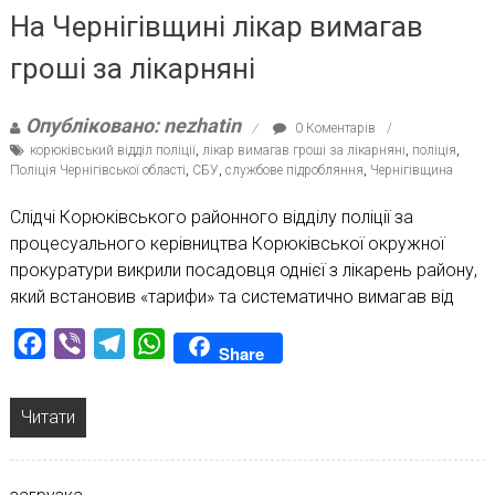
На Чернігівщині лікар вимагав
гроші за лікарняні
Опубліковано: nezhatin
0 Коментарів
корюківський відділ поліції
,
лікар вимагав гроші за лікарняні
,
поліція
,
Поліція Чернігівської області
,
СБУ
,
службове підробляння
,
Чернігівщина
Слідчі Корюківського районного відділу поліції за
процесуального керівництва Корюківської окружної
прокуратури викрили посадовця однієї з лікарень району,
який встановив «тарифи» та систематично вимагав від
Facebook
Viber
Telegram
WhatsApp
Share
Читати