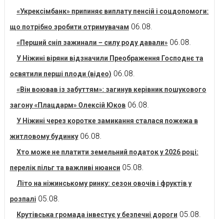
«Укрексімбанк» припиняє виплату пенсій і соцдопомоги:
06.08.
що потрібно зробити отримувачам
06.08.
«Перший сніп зажинали – силу роду давали»
У Ніжині віряни відзначили Преображення Господнє та
06.08.
освятили перші плоди (відео)
«Він воював із забуттям»: загинув керівник пошукового
06.08.
загону «Плацдарм» Олексій Юков
У Ніжині через коротке замикання сталася пожежа в
06.08.
житловому будинку
Хто може не платити земельний податок у 2026 році:
05.08.
перелік пільг та важливі нюанси
Літо на ніжинському ринку: сезон овочів і фруктів у
05.08.
розпалі
05.08.
Крутівська громада інвестує у безпечні дороги