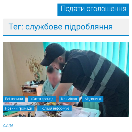
Подати оголошення
Тег: службове підробляння
Всі новини
Життя громад
Кримінал
Медицина
Новини громади
Поліція інформує
04.06.