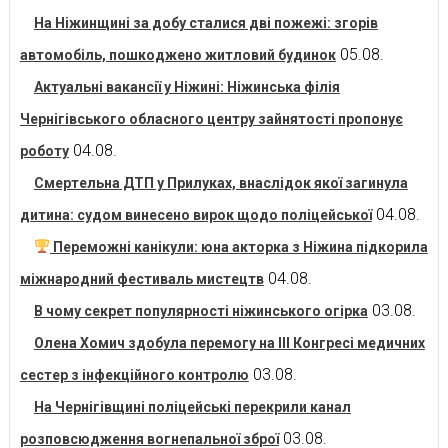
На Ніжинщині за добу сталися дві пожежі: згорів
05.08.
автомобіль, пошкоджено житловий будинок
Актуальні вакансії у Ніжині: Ніжинська філія
Чернігівського обласного центру зайнятості пропонує
04.08.
роботу
Смертельна ДТП у Прилуках, внаслідок якої загинула
04.08.
дитина: судом винесено вирок щодо поліцейської
Переможні канікули: юна акторка з Ніжина підкорила
04.08.
міжнародний фестиваль мистецтв
03.08.
В чому секрет популярності ніжинського огірка
Олена Хомич здобула перемогу на ІІІ Конгресі медичних
03.08.
сестер з інфекційного контролю
На Чернігівщині поліцейські перекрили канал
03.08.
розповсюдження вогнепальної зброї