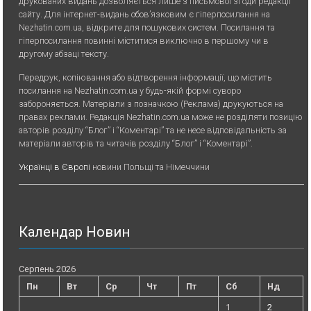
друкованих видань дозволяється лише з письмової згоди редакції
сайту. Для iнтернет-видань обов’язковим є гiперпосилання на
Nezhatin.com.ua, відкрите для пошукових систем. Посилання та
гіперпосилання повинні міститися виключно в першому чи в
другому абзаці тексту.
Передрук, копiювання або вiдтворення iнформацiї, що мiстить
посилання на Nezhatin.com.ua у будь-якiй формi суворо
забороняється. Матеріали з позначкою (Реклама) друкуються на
правах реклами. Редакція Nezhatin.com.ua може не розділяти позицію
авторів розділу “Блог” і “Коментарі” та не несе відповідальність за
матеріали авторів та читачів розділу “Блог” і “Коментарі”.
Українці в Європі
новини Польщі та Німеччини
Календар Новин
Серпень 2026
Пн
Вт
Ср
Чт
Пт
Сб
Нд
1
2