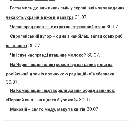
Готуємось до важливих змін у серпні: які нововведення
31.07.
чекають українців вже відзавтра
30.07.
Чесно працював – не втратиш страховий стаж
Європейський вугор – одна з найбільш загадкових риб
30.07.
на планеті
30.07.
Чи існує насправді пташине молоко?
На Чернігівщині електромонтер натрапив у лісі на
російський дрон із позначкою радіаційної небезпеки
30.07.
На Комарівщині відтворили давній обряд зажинок:
30.07.
«Перший сніп – на щастя й урожай»
30.07.
Маковій – свято меду, маку та квітів