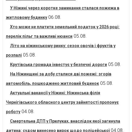
У Ніжині через коротке замикання сталася пожежа в
06.08.
житловому будинку
Хто може не платити земельний податок у 2026 році:
05.08.
перелік пільг та важливі нюанси
Літо на ніжинському ринку: сезон овочів і фруктів у
05.08.
розпалі
05.08.
Крутівська громада інвестує у безпечні дороги
На Ніжинщині за добу сталися дві пожежі: згорів
05.08.
автомобіль, пошкоджено житловий будинок
Актуальні вакансії у Ніжині: Ніжинська філія
Чернігівського обласного центру зайнятості пропонує
04.08.
роботу
Смертельна ДТП у Прилуках, внаслідок якої загинула
04.08.
дитина: судом винесено вирок щодо поліцейської