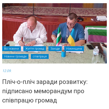
Всі новини
Життя громад
Заходи
Ніжинщина
Новини громади
співпраця
12.09.
Пліч-о-пліч заради розвитку:
підписано меморандум про
співпрацю громад