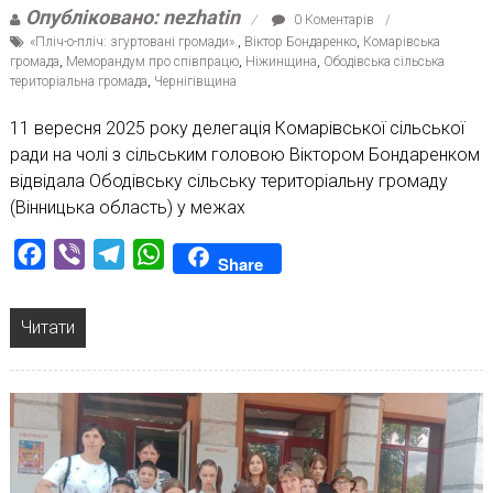
Опубліковано: nezhatin
0 Коментарів
«Пліч-о-пліч: згуртовані громади».
,
Віктор Бондаренко
,
Комарівська
громада
,
Меморандум про співпрацю
,
Ніжинщина
,
Ободівська сільська
територіальна громада
,
Чернігівщина
11 вересня 2025 року делегація Комарівської сільської
ради на чолі з сільським головою Віктором Бондаренком
відвідала Ободівську сільську територіальну громаду
(Вінницька область) у межах
Facebook
Viber
Telegram
WhatsApp
Share
Читати