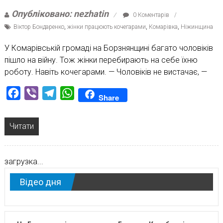
Опубліковано: nezhatin
0 Коментарів
Віктор Бондаренко
,
жінки працюють кочегарами
,
Комарівка
,
Ніжинщина
У Комарівській громаді на Борзнянщині багато чоловіків
пішло на війну. Тож жінки перебирають на себе їхню
роботу. Навіть кочегарами. — Чоловіків не вистачає, —
Facebook
Viber
Telegram
WhatsApp
Share
Читати
загрузка...
Відео дня