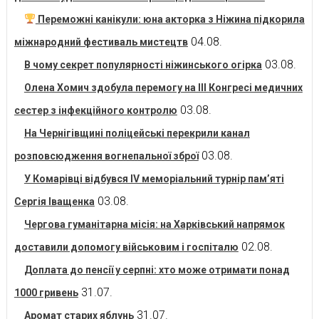
Переможні канікули: юна акторка з Ніжина підкорила
04.08.
міжнародний фестиваль мистецтв
03.08.
В чому секрет популярності ніжинського огірка
Олена Хомич здобула перемогу на ІІІ Конгресі медичних
03.08.
сестер з інфекційного контролю
На Чернігівщині поліцейські перекрили канал
03.08.
розповсюдження вогнепальної зброї
У Комарівці відбувся IV меморіальний турнір пам’яті
03.08.
Сергія Іващенка
Чергова гуманітарна місія: на Харківський напрямок
02.08.
доставили допомогу військовим і госпіталю
Доплата до пенсії у серпні: хто може отримати понад
31.07.
1000 гривень
31.07.
Аромат старих яблунь