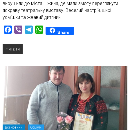
вирушили до міста Ніжина, де мали змогу переглянути
яскраву театральну виставу. Веселий настрій, щирі
усмішки та жвавий дитячий
Facebook
Viber
Telegram
WhatsApp
Share
Читати
Всі новини
Соціум