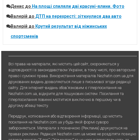
Денис
до
На площі спиляли дві красуні-ялини. Фото
Валерій
до
ДТП на перехресті: зіткнулися два авто
Валерій
до
Крутий результат від ніжинських
спортсменів
Всі права на матеріали, які містить цей сайт, охороняються у
відповідності із законодавством України, в тому числі, про авторське
право і суміжні права. Використання матерiалiв Nezhatin.com.ua для
друкованих видань дозволяється лише з письмової згоди редакції
сайту. Для iнтернет-видань обов’язковим є гiперпосилання на
Nezhatin.com.ua, відкрите для пошукових систем. Посилання та
гіперпосилання повинні міститися виключно в першому чи в
другому абзаці тексту.
Передрук, копiювання або вiдтворення iнформацiї, що мiстить
посилання на Nezhatin.com.ua у будь-якiй формi суворо
забороняється. Матеріали з позначкою (Реклама) друкуються на
правах реклами. Редакція Nezhatin.com.ua може не розділяти позицію
авторів розділу “Блог” і “Коментарі” та не несе відповідальність за