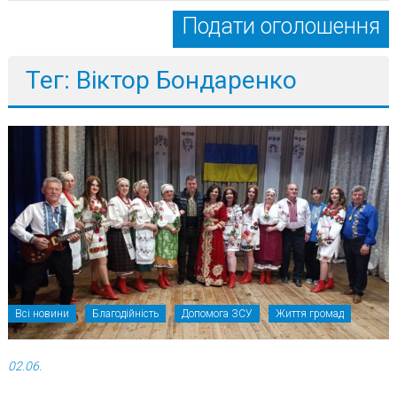
Подати оголошення
Тег: Віктор Бондаренко
Всі новини
Благодійність
Допомога ЗСУ
Життя громад
02.06.