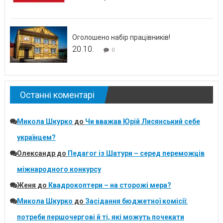
Оголошено набір працівників!
20.10.
0
Останні коментарі
Микола Шкурко
до
Чи вважав Юрій Лисянський себе
українцем?
Олександр
до
Педагог із Шатури – серед переможців
міжнародного конкурсу
Женя
до
Квадрокоптери – на сторожі мера?
Микола Шкурко
до
Засідання бюджетної комісії:
потреби першочергові й ті, які можуть почекати