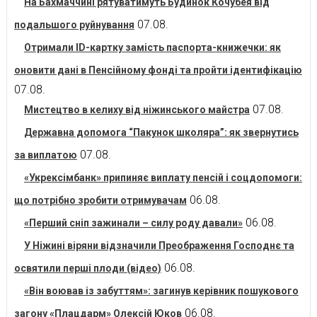
На Бахмаччині рятуватимуть Будинок Кочубея від
07.08.
подальшого руйнування
Отримали ID-картку замість паспорта-книжечки: як
оновити дані в Пенсійному фонді та пройти ідентифікацію
07.08.
07.08.
Мистецтво в келиху від ніжинського майстра
Державна допомога “Пакунок школяра”: як звернутись
07.08.
за виплатою
«Укрексімбанк» припиняє виплату пенсій і соцдопомоги:
06.08.
що потрібно зробити отримувачам
06.08.
«Перший сніп зажинали – силу роду давали»
У Ніжині віряни відзначили Преображення Господнє та
06.08.
освятили перші плоди (відео)
«Він воював із забуттям»: загинув керівник пошукового
06.08.
загону «Плацдарм» Олексій Юков