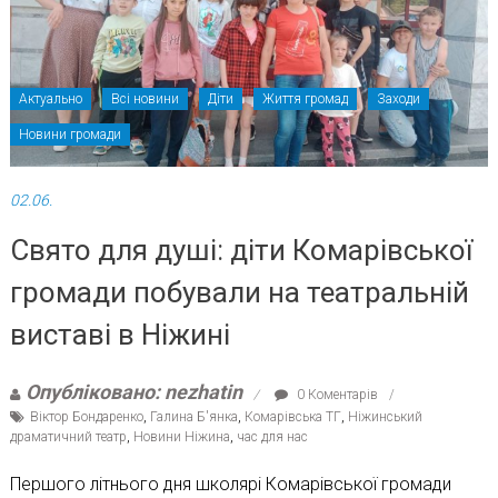
Актуально
Всі новини
Діти
Життя громад
Заходи
Новини громади
02.06.
Свято для душі: діти Комарівської
громади побували на театральній
виставі в Ніжині
Опубліковано: nezhatin
0 Коментарів
Віктор Бондаренко
,
Галина Б'янка
,
Комарівська ТГ
,
Ніжинський
драматичний театр
,
Новини Ніжина
,
час для нас
Першого літнього дня школярі Комарівської громади