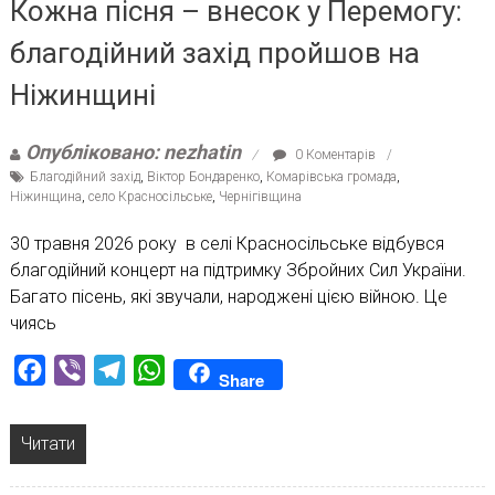
Кожна пісня – внесок у Перемогу:
благодійний захід пройшов на
Ніжинщині
Опубліковано: nezhatin
0 Коментарів
Благодійний захід
,
Віктор Бондаренко
,
Комарівська громада
,
Ніжинщина
,
село Красносільське
,
Чернігівщина
30 травня 2026 року в селі Красносільське відбувся
благодійний концерт на підтримку Збройних Сил України.
Багато пісень, які звучали, народжені цією війною. Це
чиясь
Facebook
Viber
Telegram
WhatsApp
Share
Читати