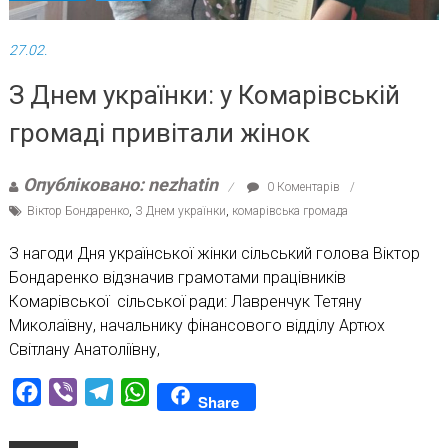
27.02.
З Днем українки: у Комарівській
громаді привітали жінок
Опубліковано: nezhatin
0 Коментарів
Віктор Бондаренко
,
З Днем українки
,
комарівська громада
З нагоди Дня української жінки сільський голова Віктор
Бондаренко відзначив грамотами працівників
Комарівської сільської ради: Лавренчук Тетяну
Миколаївну, начальнику фінансового відділу Артюх
Світлану Анатоліївну,
Facebook
Viber
Telegram
WhatsApp
Share