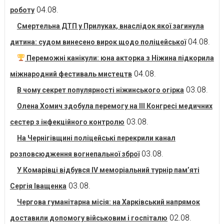
04.08.
роботу
Смертельна ДТП у Прилуках, внаслідок якої загинула
04.08.
дитина: судом винесено вирок щодо поліцейської
Переможні канікули: юна акторка з Ніжина підкорила
04.08.
міжнародний фестиваль мистецтв
03.08.
В чому секрет популярності ніжинського огірка
Олена Хомич здобула перемогу на ІІІ Конгресі медичних
03.08.
сестер з інфекційного контролю
На Чернігівщині поліцейські перекрили канал
03.08.
розповсюдження вогнепальної зброї
У Комарівці відбувся IV меморіальний турнір пам’яті
03.08.
Сергія Іващенка
Чергова гуманітарна місія: на Харківський напрямок
02.08.
доставили допомогу військовим і госпіталю