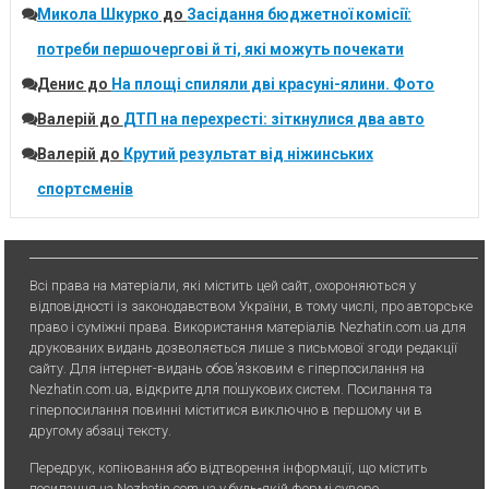
Микола Шкурко
до
Засідання бюджетної комісії:
потреби першочергові й ті, які можуть почекати
Денис
до
На площі спиляли дві красуні-ялини. Фото
Валерій
до
ДТП на перехресті: зіткнулися два авто
Валерій
до
Крутий результат від ніжинських
спортсменів
Всі права на матеріали, які містить цей сайт, охороняються у
відповідності із законодавством України, в тому числі, про авторське
право і суміжні права. Використання матерiалiв Nezhatin.com.ua для
друкованих видань дозволяється лише з письмової згоди редакції
сайту. Для iнтернет-видань обов’язковим є гiперпосилання на
Nezhatin.com.ua, відкрите для пошукових систем. Посилання та
гіперпосилання повинні міститися виключно в першому чи в
другому абзаці тексту.
Передрук, копiювання або вiдтворення iнформацiї, що мiстить
посилання на Nezhatin.com.ua у будь-якiй формi суворо