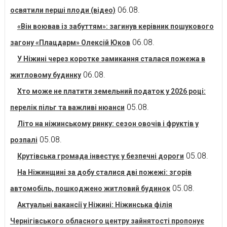
06.08.
освятили перші плоди (відео)
«Він воював із забуттям»: загинув керівник пошукового
06.08.
загону «Плацдарм» Олексій Юков
У Ніжині через коротке замикання сталася пожежа в
06.08.
житловому будинку
Хто може не платити земельний податок у 2026 році:
05.08.
перелік пільг та важливі нюанси
Літо на ніжинському ринку: сезон овочів і фруктів у
05.08.
розпалі
05.08.
Крутівська громада інвестує у безпечні дороги
На Ніжинщині за добу сталися дві пожежі: згорів
05.08.
автомобіль, пошкоджено житловий будинок
Актуальні вакансії у Ніжині: Ніжинська філія
Чернігівського обласного центру зайнятості пропонує