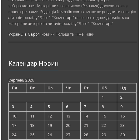
забороняється. Матеріали з позначкою (Реклама) друкуються на
правах реклами. Редакція Nezhatin.com.ua може не розділяти позицію
авторів розділу “Блог” і “Коментарі” та не несе відповідальність за
матеріали авторів та читачів розділу “Блог” і “Коментарі”.
Українці в Європі
новини Польщі та Німеччини
Календар Новин
Серпень 2026
Пн
Вт
Ср
Чт
Пт
Сб
Нд
1
2
3
4
5
6
7
8
9
10
11
12
13
14
15
16
17
18
19
20
21
22
23
24
25
26
27
28
29
30