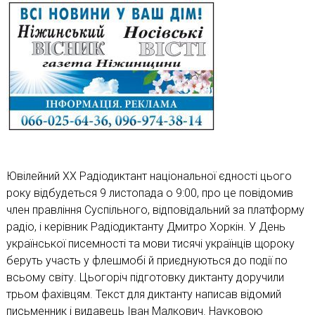
Ювілейний ХХ Радіодиктант національної єдності цього
року відбудеться 9 листопада о 9:00, про це повідомив
член правління Суспільного, відповідальний за платформу
радіо, і керівник Радіодиктанту Дмитро Хоркін. У День
української писемності та мови тисячі українців щороку
беруть участь у флешмобі й приєднуються до події по
всьому світу. Цьогоріч підготовку диктанту доручили
трьом фахівцям. Текст для диктанту написав відомий
письменник і видавець Іван Малкович. Науковою