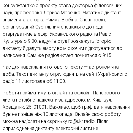
консультанткою проєкту стала докторка філологічних
наук, професорка Лариса Масенко. Читатиме диктант
знаменита акторка Римма Зюбіна. Спецпроєкт,
організований Суспільним спеціально до події,
стартуватиме в ефірі Українського радіо та Радіо
Культура о 9:00, ведучі в студії розкажуть історію
диктанту й дадуть змогу всім охочим підготуватися до
написання. Сам же радіодиктант почнеться о 9:15.
Час для надсилання готового тексту — астрономічна
доба. Текст диктанту оприлюднять на сайті Українського
радіо 11 листопада об 11:00.
Роботи прийматимуть онлайн та офлайн. Паперового
листа потрібно надіслати за адресою: м. Київ, вул.
Хрещатик, 26, 01001. Важливо, щоб гриф дати надсилання
був не пізніше ніж 10 листопада. Онлайн свою роботу
можна надіслати на скриньку rd@ukr.radio. Після
оприлюднення диктанту електронні листи не