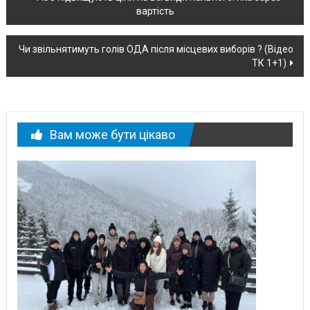
вартість
по
новині
Чи звільнятимуть голів ОДА після місцевих виборів ? (Відео
ТК 1+1)
Вам може бути цікаво