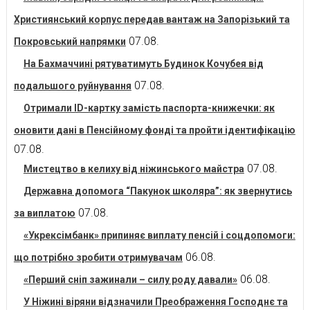
Християнський корпус передав вантаж на Запорізький та
07.08.
Покровський напрямки
На Бахмаччині рятуватимуть Будинок Кочубея від
07.08.
подальшого руйнування
Отримали ID-картку замість паспорта-книжечки: як
оновити дані в Пенсійному фонді та пройти ідентифікацію
07.08.
07.08.
Мистецтво в келиху від ніжинського майстра
Державна допомога “Пакунок школяра”: як звернутись
07.08.
за виплатою
«Укрексімбанк» припиняє виплату пенсій і соцдопомоги:
06.08.
що потрібно зробити отримувачам
06.08.
«Перший сніп зажинали – силу роду давали»
У Ніжині віряни відзначили Преображення Господнє та