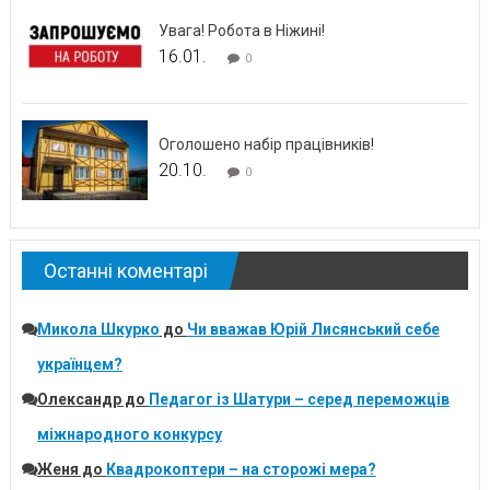
Увага! Робота в Ніжині!
16.01.
0
Оголошено набір працівників!
20.10.
0
Останні коментарі
Микола Шкурко
до
Чи вважав Юрій Лисянський себе
українцем?
Олександр
до
Педагог із Шатури – серед переможців
міжнародного конкурсу
Женя
до
Квадрокоптери – на сторожі мера?