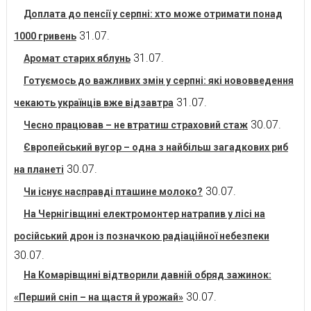
Доплата до пенсії у серпні: хто може отримати понад
31.07.
1000 гривень
31.07.
Аромат старих яблунь
Готуємось до важливих змін у серпні: які нововведення
31.07.
чекають українців вже відзавтра
30.07.
Чесно працював – не втратиш страховий стаж
Європейський вугор – одна з найбільш загадкових риб
30.07.
на планеті
30.07.
Чи існує насправді пташине молоко?
На Чернігівщині електромонтер натрапив у лісі на
російський дрон із позначкою радіаційної небезпеки
30.07.
На Комарівщині відтворили давній обряд зажинок:
30.07.
«Перший сніп – на щастя й урожай»