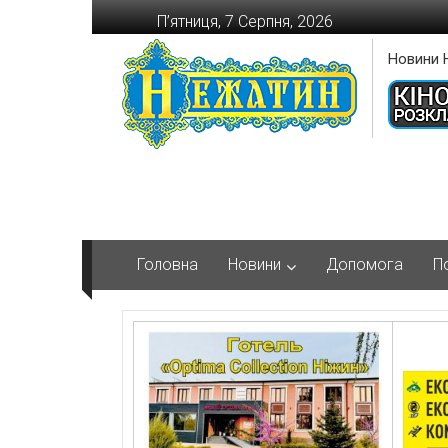
Перейти
П’ятниця, 7 Серпня, 2026
до
вмісту
Новини 
Головна
Новини
Допомога
П