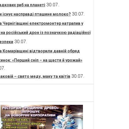
30.07.
адкових риб на планеті
30.07.
и існує насправді пташине молоко?
а Чернігівщині електромонтер натрапив у
і на російський дрон із позначкою радіаційної
30.07.
езпеки
а Комарівщині відтворили давній обряд
инок: «Перший сніп – на щастя й урожай»
07.
30.07.
аковій – свято меду, маку та квітів