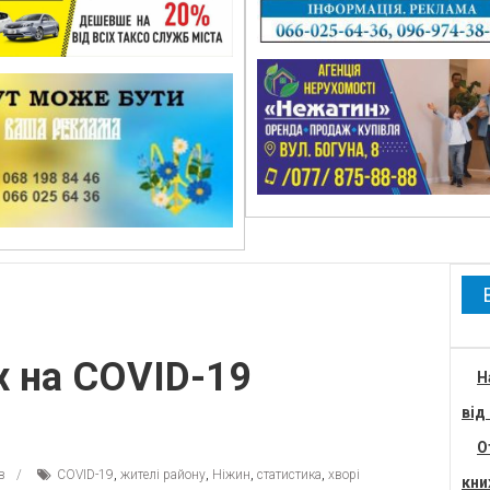
х на COVID-19
Н
від
О
в
COVID-19
,
жителі району
,
Ніжин
,
статистика
,
хворі
кни