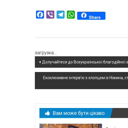
Facebook
Viber
Telegram
WhatsApp
Share
загрузка...
Навігація
Долучайтеся до Всеукраїнської благодійної а
по
Ексклюзивне інтерв’ю з хлопцем із Ніжина, 
новині
Вам може бути цікаво