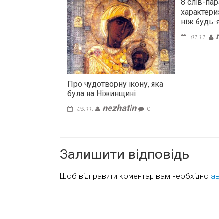
8 слів-пар
характери
ніж будь-я
01.11.
Про чудотворну ікону, яка
була на Ніжинщині
nezhatin
05.11.
0
Залишити відповідь
Щоб відправити коментар вам необхідно
ав