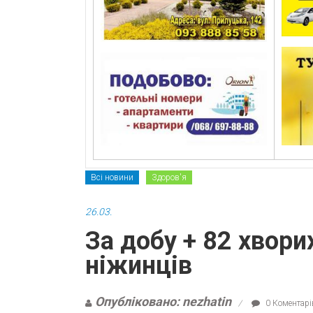
Всі новини
Здоров'я
26.03.
За добу + 82 хвори
ніжинців
Опубліковано: nezhatin
0 Коментарі