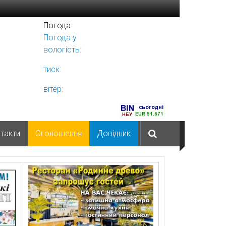
Погода
Погода у
Ніжині
вологість:
тиск:
вітер:
такти
Оголошення
Довідник