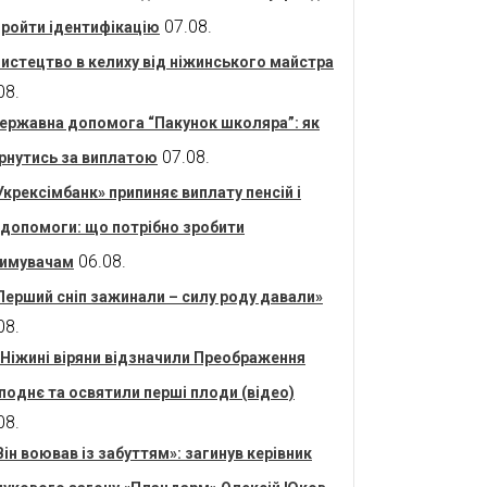
07.08.
пройти ідентифікацію
истецтво в келиху від ніжинського майстра
08.
ержавна допомога “Пакунок школяра”: як
07.08.
рнутись за виплатою
Укрексімбанк» припиняє виплату пенсій і
допомоги: що потрібно зробити
06.08.
имувачам
Перший сніп зажинали – силу роду давали»
08.
 Ніжині віряни відзначили Преображення
поднє та освятили перші плоди (відео)
08.
Він воював із забуттям»: загинув керівник