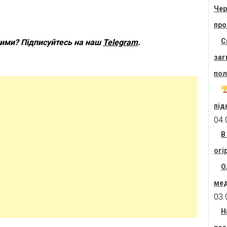
Чер
про
С
шими? Підписуйтесь на наш
Telegram
.
заг
пол
під
04.
В
огі
О
мед
03.
Н