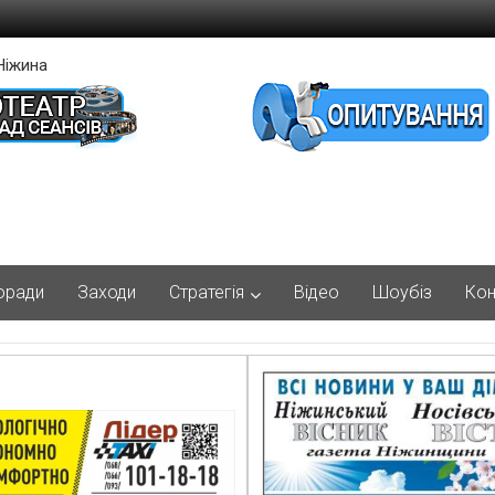
Ніжина
оради
Заходи
Стратегія
Відео
Шоубіз
Кон