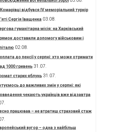
03.08.
повсюдження вогнепальної зброї
 Комарівці відбувся IV меморіальний турнір
03.08.
’яті Сергія Іващенка
ергова гуманітарна місія: на Харківський
рямок доставили допомогу військовим і
02.08.
піталю
оплата до пенсії у серпні: хто може отримати
31.07.
ад 1000 гривень
31.07.
ромат старих яблунь
отуємось до важливих змін у серпні: які
овведення чекають українців вже відзавтра
07.
есно працював – не втратиш страховий стаж
07.
вропейський вугор – одна з найбільш