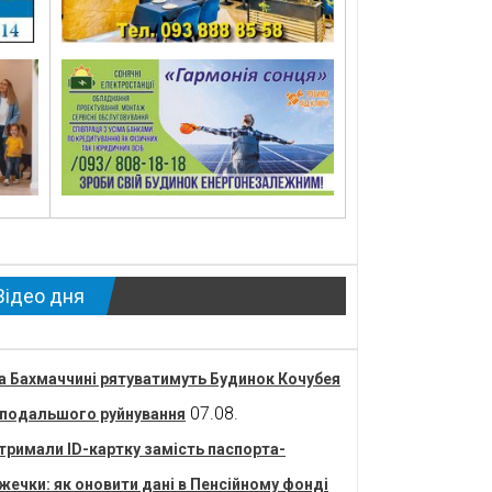
Відео дня
а Бахмаччині рятуватимуть Будинок Кочубея
07.08.
 подальшого руйнування
тримали ID-картку замість паспорта-
жечки: як оновити дані в Пенсійному фонді