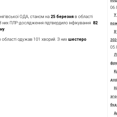
пош
06.
У
нігівської ОДА, станом на
25 березня
в області
З них ПЛР-дослідження підтвердило інфікування
82
пож
ну
.
Х
 в області одужав 101 хворий. З них
шестеро
202
05.
Л
фру
К
дор
Н
зго
буд
А