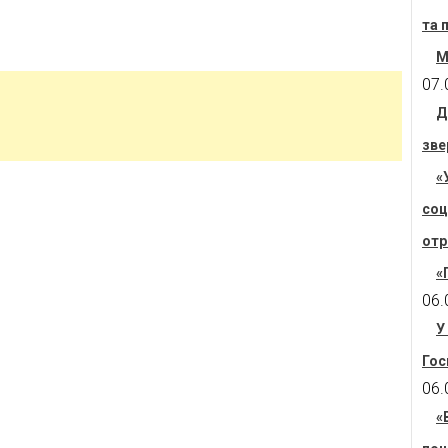
та 
М
07.
Д
зве
«
соц
отр
«
06.
У
Гос
06.
«