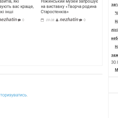
азитів, які
Ніжинський музей запрошує
заг
зують вас краще,
на виставку «Творча родина
кі інші
Старостенків»
Ч
nezhatin
nezhatin
0
09.08.
0
Н
ліс
неб
Н
заж
30.
М
торизуватись
.