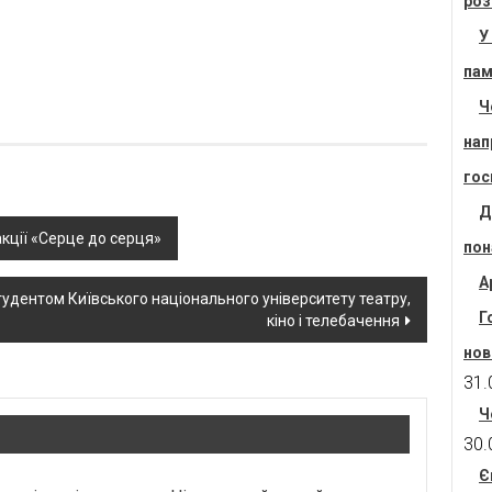
роз
У
пам
Ч
нап
гос
Д
кції «Серце до серця»
пон
А
студентом Київського національного університету театру,
Г
кіно і телебачення
нов
31.
Ч
30.
Є