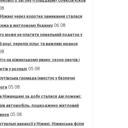
укового загону «Плацдарм» Олексій Юков
08.
 Ніжині через коротке замикання сталася
06.08.
ежа в житловому будинку
то може не платити земельний податок у
6 році: перелік пільг та важливі нюанси
08.
іто на ніжинському ринку: сезон овочів і
05.08.
ктів у розпалі
рутівська громада інвестує у безпечні
05.08.
оги
а Ніжинщині за добу сталися дві пожежі:
рів автомобіль, пошкоджено житловий
05.08.
инок
ктуальні вакансії у Ніжині: Ніжинська філія