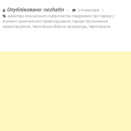
Опубліковано: nezhatin
0 Коментарів
директору комунального підприємства повідомлено про підозру у
вчиненні кримінального правопорушення
,
підозра про вчинення
правопорушення
,
Чернігівська обласна прокуратура
,
Чернігівщина