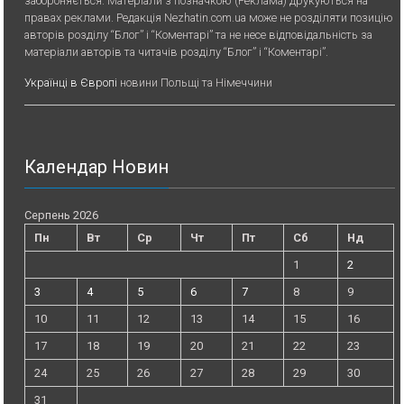
забороняється. Матеріали з позначкою (Реклама) друкуються на
правах реклами. Редакція Nezhatin.com.ua може не розділяти позицію
авторів розділу “Блог” і “Коментарі” та не несе відповідальність за
матеріали авторів та читачів розділу “Блог” і “Коментарі”.
Українці в Європі
новини Польщі та Німеччини
Календар Новин
Серпень 2026
Пн
Вт
Ср
Чт
Пт
Сб
Нд
1
2
3
4
5
6
7
8
9
10
11
12
13
14
15
16
17
18
19
20
21
22
23
24
25
26
27
28
29
30
31