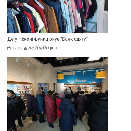
Де у Ніжині функціонує “Банк одягу”
nezhatin
06.03.
0