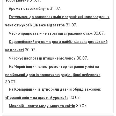
31.07.
1000 гривень
31.07.
Аромат старих яблунь
Готуємось до важливих змін у серпні: які нововведення
31.07.
чекають українців вже відзавтра
30.07.
Чесно працював – не втратиш страховий стаж
Європейський вугор – одна з найбільш загадкових риб
30.07.
на планеті
30.07.
Чи існує насправді пташине молоко?
На Чернігівщині електромонтер натрапив у лісі на
російський дрон із позначкою радіаційної небезпеки
30.07.
На Комарівщині відтворили давній обряд зажинок:
30.07.
«Перший сніп – на щастя й урожай»
30.07.
Маковій – свято меду, маку та квітів