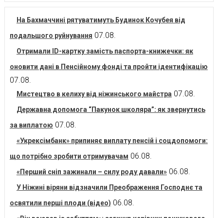
На Бахмаччині рятуватимуть Будинок Кочубея від
07.08.
подальшого руйнування
Отримали ID-картку замість паспорта-книжечки: як
оновити дані в Пенсійному фонді та пройти ідентифікацію
07.08.
07.08.
Мистецтво в келиху від ніжинського майстра
Державна допомога “Пакунок школяра”: як звернутись
07.08.
за виплатою
«Укрексімбанк» припиняє виплату пенсій і соцдопомоги:
06.08.
що потрібно зробити отримувачам
06.08.
«Перший сніп зажинали – силу роду давали»
У Ніжині віряни відзначили Преображення Господнє та
06.08.
освятили перші плоди (відео)