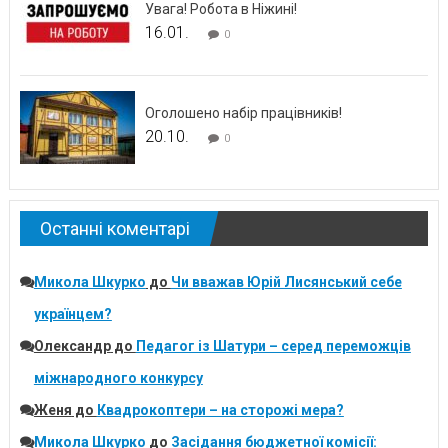
Увага! Робота в Ніжині!
16.01.
0
Оголошено набір працівників!
20.10.
0
Останні коментарі
Микола Шкурко
до
Чи вважав Юрій Лисянський себе
українцем?
Олександр
до
Педагог із Шатури – серед переможців
міжнародного конкурсу
Женя
до
Квадрокоптери – на сторожі мера?
Микола Шкурко
до
Засідання бюджетної комісії: