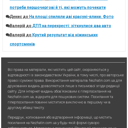
потреби першочергові й ті, які можуть почекати
Денис
до
На площі спиляли дві красуні-ялини. Фото
Валерій
до
ДТП на перехресті: зіткнулися два авто
Валерій
до
Крутий результат від ніжинських
спортсменів
Всі права на матеріали, які містить цей сайт, охороняються у
відповідності із законодавством України, в тому числі, про авторське
право і суміжні права. Використання матерiалiв Nezhatin.com.ua для
друкованих видань дозволяється лише з письмової згоди редакції
сайту. Для iнтернет-видань обов’язковим є гiперпосилання на
Nezhatin.com.ua, відкрите для пошукових систем. Посилання та
гіперпосилання повинні міститися виключно в першому чи в
другому абзаці тексту.
Передрук, копiювання або вiдтворення iнформацiї, що мiстить
посилання на Nezhatin.com.ua у будь-якiй формi суворо