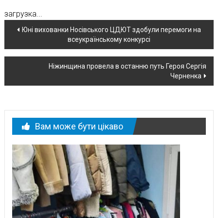
загрузка...
Навігація
Юні вихованки Носівського ЦДЮТ здобули перемоги на
всеукраїнському конкурсі
по
новині
Ніжинщина провела в останню путь Героя Сергія
Черненка
Вам може бути цікаво