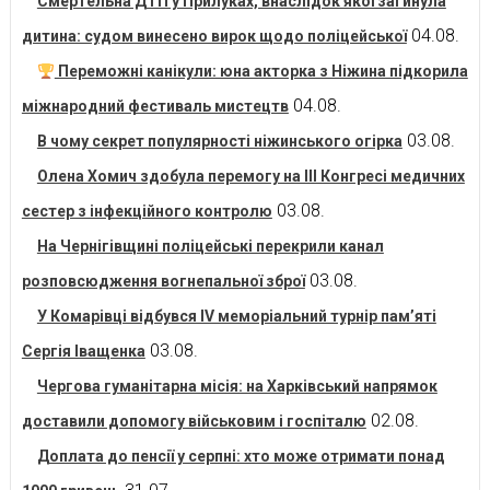
Смертельна ДТП у Прилуках, внаслідок якої загинула
04.08.
дитина: судом винесено вирок щодо поліцейської
Переможні канікули: юна акторка з Ніжина підкорила
04.08.
міжнародний фестиваль мистецтв
03.08.
В чому секрет популярності ніжинського огірка
Олена Хомич здобула перемогу на ІІІ Конгресі медичних
03.08.
сестер з інфекційного контролю
На Чернігівщині поліцейські перекрили канал
03.08.
розповсюдження вогнепальної зброї
У Комарівці відбувся IV меморіальний турнір пам’яті
03.08.
Сергія Іващенка
Чергова гуманітарна місія: на Харківський напрямок
02.08.
доставили допомогу військовим і госпіталю
Доплата до пенсії у серпні: хто може отримати понад