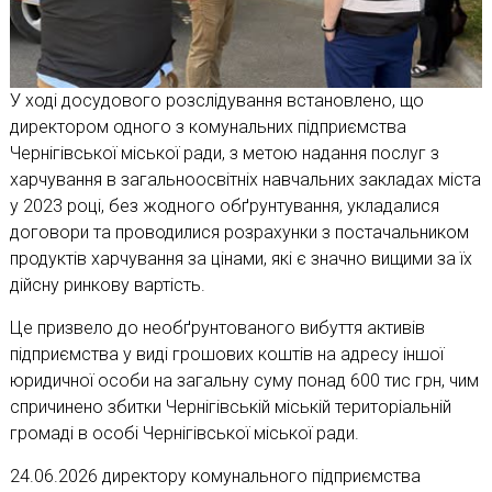
У ході досудового розслідування встановлено, що
директором одного з комунальних підприємства
Чернігівської міської ради, з метою надання послуг з
харчування в загальноосвітніх навчальних закладах міста
у 2023 році, без жодного обґрунтування, укладалися
договори та проводилися розрахунки з постачальником
продуктів харчування за цінами, які є значно вищими за їх
дійсну ринкову вартість.
Це призвело до необґрунтованого вибуття активів
підприємства у виді грошових коштів на адресу іншої
юридичної особи на загальну суму понад 600 тис грн, чим
спричинено збитки Чернігівській міській територіальній
громаді в особі Чернігівської міської ради.
24.06.2026 директору комунального підприємства