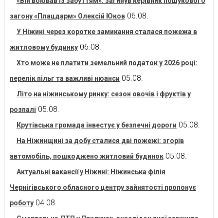
«Він воював із забуттям»: загинув керівник пошукового
06.08.
загону «Плацдарм» Олексій Юков
У Ніжині через коротке замикання сталася пожежа в
06.08.
житловому будинку
Хто може не платити земельний податок у 2026 році:
05.08.
перелік пільг та важливі нюанси
Літо на ніжинському ринку: сезон овочів і фруктів у
05.08.
розпалі
05.08.
Крутівська громада інвестує у безпечні дороги
На Ніжинщині за добу сталися дві пожежі: згорів
05.08.
автомобіль, пошкоджено житловий будинок
Актуальні вакансії у Ніжині: Ніжинська філія
Чернігівського обласного центру зайнятості пропонує
04.08.
роботу