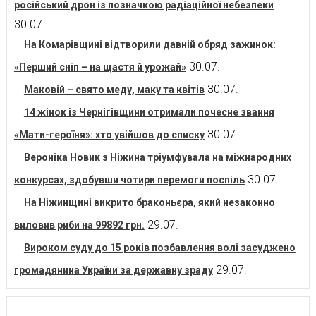
російський дрон із позначкою радіаційної небезпеки
30.07.
На Комарівщині відтворили давній обряд зажинок:
30.07.
«Перший сніп – на щастя й урожай»
30.07.
Маковій – свято меду, маку та квітів
14 жінок із Чернігівщини отримали почесне звання
30.07.
«Мати-героїня»: хто увійшов до списку
Вероніка Новик з Ніжина тріумфувала на міжнародних
30.07.
конкурсах, здобувши чотири перемоги поспіль
На Ніжинщині викрито браконьєра, який незаконно
29.07.
виловив риби на 99892 грн.
Вироком суду до 15 років позбавлення волі засуджено
29.07.
громадянина України за державну зраду