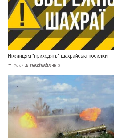
Ніжинцям “приходять” шахрайські посилки
nezhatin
20.07.
0