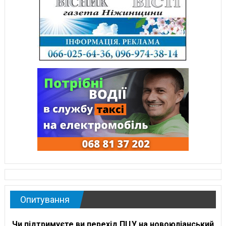
Опитування
Чи підтримуєте ви перехід ПЦУ на новоюліанський