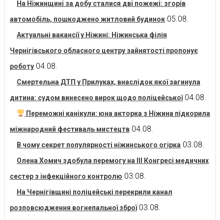
На Ніжинщині за добу сталися дві пожежі: згорів
05.08.
автомобіль, пошкоджено житловий будинок
Актуальні вакансії у Ніжині: Ніжинська філія
Чернігівського обласного центру зайнятості пропонує
04.08.
роботу
Смертельна ДТП у Прилуках, внаслідок якої загинула
04.08.
дитина: судом винесено вирок щодо поліцейської
Переможні канікули: юна акторка з Ніжина підкорила
04.08.
міжнародний фестиваль мистецтв
03.08.
В чому секрет популярності ніжинського огірка
Олена Хомич здобула перемогу на ІІІ Конгресі медичних
03.08.
сестер з інфекційного контролю
На Чернігівщині поліцейські перекрили канал
03.08.
розповсюдження вогнепальної зброї