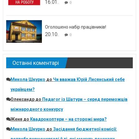
16.01.
0
Оголошено набір працівників!
20.10.
0
Останні коментарі
Микола Шкурко
до
Чи вважав Юрій Лисянський себе
українцем?
Олександр
до
Педагог із Шатури – серед переможців
міжнародного конкурсу
Женя
до
Квадрокоптери – на сторожі мера?
Микола Шкурко
до
Засідання бюджетної комісії:
потреби першочергові й ті, які можуть почекати