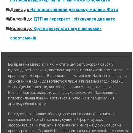
Денис
до
На площі спиляли дві красуні-ялини. Фото
Валерій
до
ДТП на перехресті: зіткнулися два авто
Валерій
до
Крутий результат від ніжинських
спортсменів
Всі права на матеріали, які містить цей сайт, охороняються у
відповідності із законодавством України, в тому числі, про авторське
право і суміжні права. Використання матерiалiв Nezhatin.com.ua для
друкованих видань дозволяється лише з письмової згоди редакції
сайту. Для iнтернет-видань обов’язковим є гiперпосилання на
Nezhatin.com.ua, відкрите для пошукових систем. Посилання та
гіперпосилання повинні міститися виключно в першому чи в
другому абзаці тексту.
Передрук, копiювання або вiдтворення iнформацiї, що мiстить
посилання на Nezhatin.com.ua у будь-якiй формi суворо
забороняється. Матеріали з позначкою (Реклама) друкуються на
правах реклами. Редакція Nezhatin.com.ua може не розділяти позицію