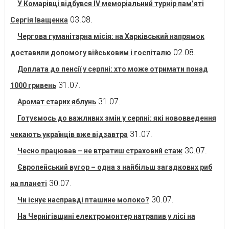
У Комарівці відбувся IV меморіальний турнір пам’яті
03.08.
Сергія Іващенка
Чергова гуманітарна місія: на Харківський напрямок
02.08.
доставили допомогу військовим і госпіталю
Доплата до пенсії у серпні: хто може отримати понад
31.07.
1000 гривень
31.07.
Аромат старих яблунь
Готуємось до важливих змін у серпні: які нововведення
31.07.
чекають українців вже відзавтра
30.07.
Чесно працював – не втратиш страховий стаж
Європейський вугор – одна з найбільш загадкових риб
30.07.
на планеті
30.07.
Чи існує насправді пташине молоко?
На Чернігівщині електромонтер натрапив у лісі на