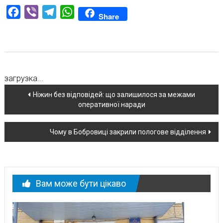
Facebook
Viber
Telegram
WhatsApp
Share
загрузка...
Навігація
Ніжин без відповідей: що залишилося за межами
оперативної наради
по
новині
Чому в Бобровиці закрили пологове відділення
Вам може бути цікаво