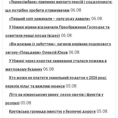
«Укрексімбанк» припиняє виплату пенсій і соцдопомоги:
06.08.
що потрібно зробити отримувачам
06.08.
«Перший сніп зажинали – силу роду давали»
У Ніжині віряни відзначили Преображення Господнє та
06.08.
освятили перші плоди (відео)
«Він воював із забуттям»: загинув керівник пошукового
06.08.
загону «Плацдарм» Олексій Юков
У Ніжині через коротке замикання сталася пожежа в
06.08.
житловому будинку
Хто може не платити земельний податок у 2026 році:
05.08.
перелік пільг та важливі нюанси
Літо на ніжинському ринку: сезон овочів і фруктів у
05.08.
розпалі
05.08.
Крутівська громада інвестує у безпечні дороги