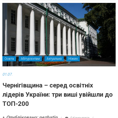
Освіта
Абітурієнтам
Актуально
Ніжин
01.07.
Чернігівщина – серед освітніх
лідерів України: три виші увійшли до
ТОП-200
Опубліковано: nezhatin
0 Коментарів