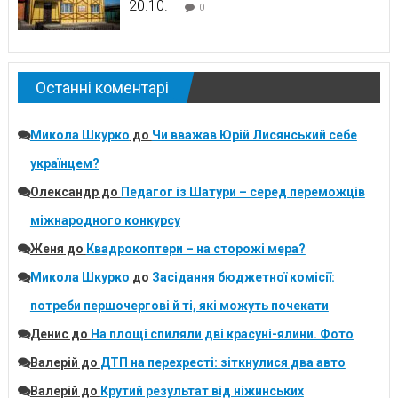
20.10.
0
Останні коментарі
Микола Шкурко
до
Чи вважав Юрій Лисянський себе
українцем?
Олександр
до
Педагог із Шатури – серед переможців
міжнародного конкурсу
Женя
до
Квадрокоптери – на сторожі мера?
Микола Шкурко
до
Засідання бюджетної комісії:
потреби першочергові й ті, які можуть почекати
Денис
до
На площі спиляли дві красуні-ялини. Фото
Валерій
до
ДТП на перехресті: зіткнулися два авто
Валерій
до
Крутий результат від ніжинських