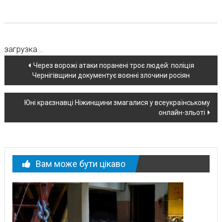
загрузка...
Навігація
Через ворожі атаки поранені троє людей: поліція
Чернігівщини документує воєнні злочини росіян
по
новині
Юні краєзнавці Ніжинщини змагалися у всеукраїнському
онлайн-зльоті
Вам може бути цікаво