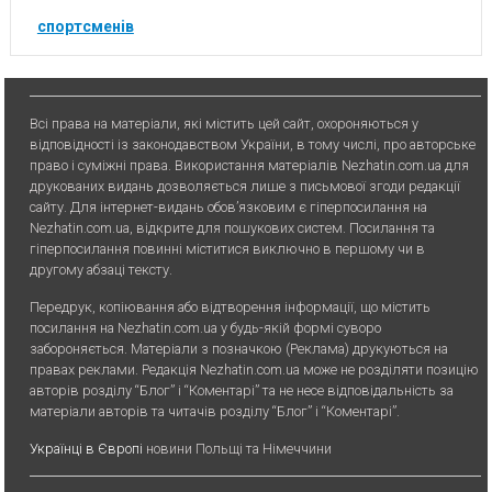
спортсменів
Всі права на матеріали, які містить цей сайт, охороняються у
відповідності із законодавством України, в тому числі, про авторське
право і суміжні права. Використання матерiалiв Nezhatin.com.ua для
друкованих видань дозволяється лише з письмової згоди редакції
сайту. Для iнтернет-видань обов’язковим є гiперпосилання на
Nezhatin.com.ua, відкрите для пошукових систем. Посилання та
гіперпосилання повинні міститися виключно в першому чи в
другому абзаці тексту.
Передрук, копiювання або вiдтворення iнформацiї, що мiстить
посилання на Nezhatin.com.ua у будь-якiй формi суворо
забороняється. Матеріали з позначкою (Реклама) друкуються на
правах реклами. Редакція Nezhatin.com.ua може не розділяти позицію
авторів розділу “Блог” і “Коментарі” та не несе відповідальність за
матеріали авторів та читачів розділу “Блог” і “Коментарі”.
Українці в Європі
новини Польщі та Німеччини