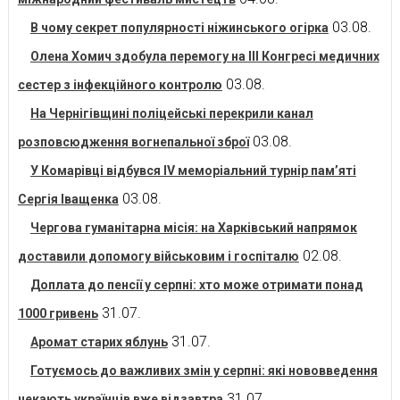
03.08.
В чому секрет популярності ніжинського огірка
Олена Хомич здобула перемогу на ІІІ Конгресі медичних
03.08.
сестер з інфекційного контролю
На Чернігівщині поліцейські перекрили канал
03.08.
розповсюдження вогнепальної зброї
У Комарівці відбувся IV меморіальний турнір пам’яті
03.08.
Сергія Іващенка
Чергова гуманітарна місія: на Харківський напрямок
02.08.
доставили допомогу військовим і госпіталю
Доплата до пенсії у серпні: хто може отримати понад
31.07.
1000 гривень
31.07.
Аромат старих яблунь
Готуємось до важливих змін у серпні: які нововведення
31.07.
чекають українців вже відзавтра