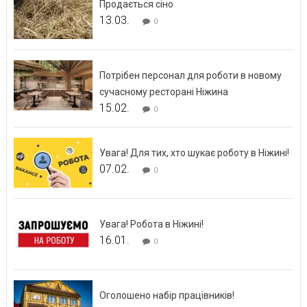
Продається сіно
13.03.
0
Потрібен персонал для роботи в новому
сучасному ресторані Ніжина
15.02.
0
Увага! Для тих, хто шукає роботу в Ніжині!
07.02.
0
Увага! Робота в Ніжині!
16.01.
0
Оголошено набір працівників!