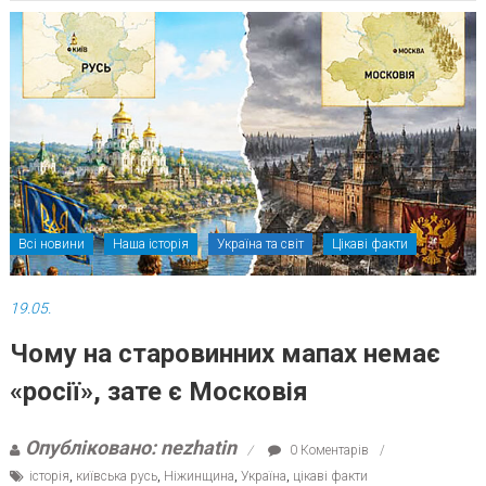
Всі новини
Наша історія
Україна та світ
Цікаві факти
19.05.
Чому на старовинних мапах немає
«росії», зате є Московія
Опубліковано: nezhatin
0 Коментарів
історія
,
київська русь
,
Ніжинщина
,
Україна
,
цікаві факти