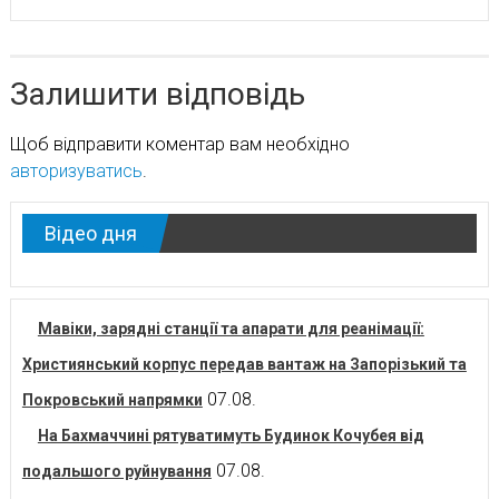
Залишити відповідь
Щоб відправити коментар вам необхідно
авторизуватись
.
Відео дня
Мавіки, зарядні станції та апарати для реанімації:
Християнський корпус передав вантаж на Запорізький та
07.08.
Покровський напрямки
На Бахмаччині рятуватимуть Будинок Кочубея від
07.08.
подальшого руйнування