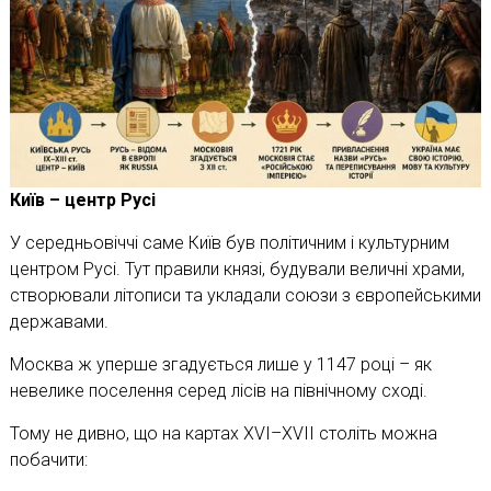
Київ – центр Русі
У середньовіччі саме Київ був політичним і культурним
центром Русі. Тут правили князі, будували величні храми,
створювали літописи та укладали союзи з європейськими
державами.
Москва ж уперше згадується лише у 1147 році – як
невелике поселення серед лісів на північному сході.
Тому не дивно, що на картах XVI–XVII століть можна
побачити: