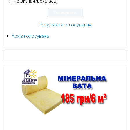
Не визначився(лась)
Результати голосування
Архів голосувань