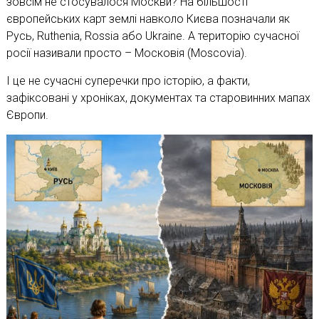
зовсім не стосувалося Москви? На більшості
європейських карт землі навколо Києва позначали як
Русь, Ruthenia, Rossia або Ukraine. А територію сучасної
росії називали просто – Московія (Moscovia).
І це не сучасні суперечки про історію, а факти,
зафіксовані у хроніках, документах та старовинних мапах
Європи.