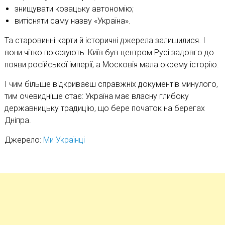
знищувати козацьку автономію;
витісняти саму назву «Україна».
Та старовинні карти й історичні джерела залишилися. І
вони чітко показують: Київ був центром Русі задовго до
появи російської імперії, а Московія мала окрему історію.
І чим більше відкриваєш справжніх документів минулого,
тим очевидніше стає: Україна має власну глибоку
державницьку традицію, що бере початок на берегах
Дніпра.
Джерело:
Ми Українці