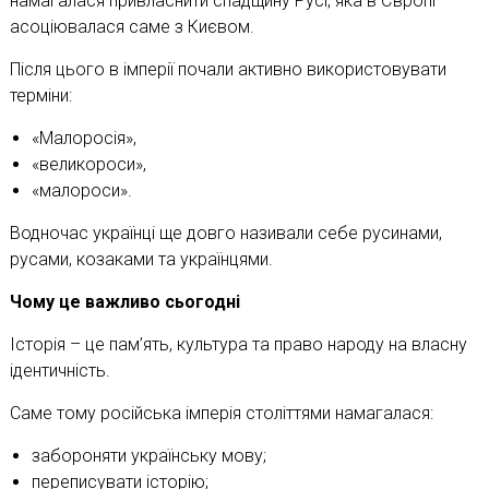
намагалася привласнити спадщину Русі, яка в Європі
асоціювалася саме з Києвом.
Після цього в імперії почали активно використовувати
терміни:
«Малоросія»,
«великороси»,
«малороси».
Водночас українці ще довго називали себе русинами,
русами, козаками та українцями.
Чому це важливо сьогодні
Історія – це пам’ять, культура та право народу на власну
ідентичність.
Саме тому російська імперія століттями намагалася:
забороняти українську мову;
переписувати історію;