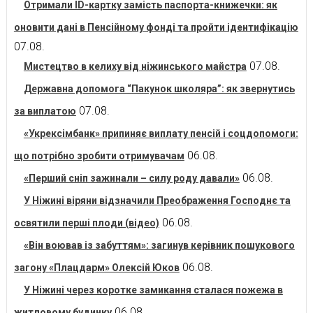
Отримали ID-картку замість паспорта-книжечки: як
оновити дані в Пенсійному фонді та пройти ідентифікацію
07.08.
07.08.
Мистецтво в келиху від ніжинського майстра
Державна допомога “Пакунок школяра”: як звернутись
07.08.
за виплатою
«Укрексімбанк» припиняє виплату пенсій і соцдопомоги:
06.08.
що потрібно зробити отримувачам
06.08.
«Перший сніп зажинали – силу роду давали»
У Ніжині віряни відзначили Преображення Господнє та
06.08.
освятили перші плоди (відео)
«Він воював із забуттям»: загинув керівник пошукового
06.08.
загону «Плацдарм» Олексій Юков
У Ніжині через коротке замикання сталася пожежа в
06.08.
житловому будинку