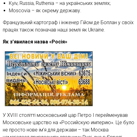
Kyiv, Russia, Ruthenia – на українських землях;
Moscovia – як окрему державу.
Французький картограф і інженер Гійом де Боплан у своїх
працях також позначав наші землі як Ukraine.
Як з’явилася назва «Росія»
У XVIII столітті московський цар Петро I перейменував
Московське царство на «Российскую империю». Це було
не просто нове ім’я для держави – так Москва