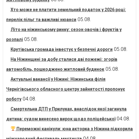
Хто може не платити земельний податок у 2026 році:
05.08.
перелік пільг та важливі нюанси
Літо на ніжинському ринку: сезон овочів і фруктів у
05.08.
розпалі
05.08.
Крутівська громада інвестує у безпечні дороги
На Ніжинщині за добу сталися дві пожежі: згорів
05.08.
автомобіль, пошкоджено житловий будинок
Актуальні вакансії у Ніжині: Ніжинська філія
Чернігівського обласного центру зайнятості пропонує
04.08.
роботу
Смертельна ДТП у Прилуках, внаслідок якої загинула
04.08.
дитина: судом винесено вирок щодо поліцейської
Переможні канікули: юна акторка з Ніжина підкорила
04.08.
міжнародний фестиваль мистецтв