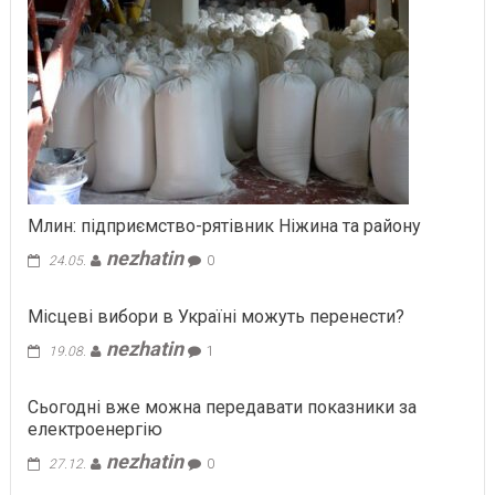
Млин: підприємство-рятівник Ніжина та району
nezhatin
24.05.
0
Місцеві вибори в Україні можуть перенести?
nezhatin
19.08.
1
Сьогодні вже можна передавати показники за
електроенергію
nezhatin
27.12.
0