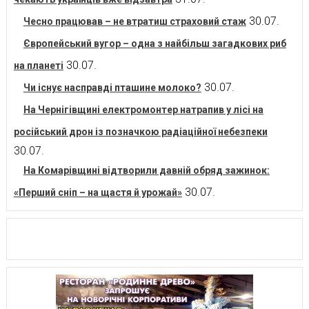
30.07.
Чесно працював – не втратиш страховий стаж
Європейський вугор – одна з найбільш загадкових риб
30.07.
на планеті
30.07.
Чи існує насправді пташине молоко?
На Чернігівщині електромонтер натрапив у лісі на
російський дрон із позначкою радіаційної небезпеки
30.07.
На Комарівщині відтворили давній обряд зажинок:
30.07.
«Перший сніп – на щастя й урожай»