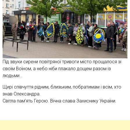
Під звуки сирени повітряної тривоги місто прощалося зі
своїм Воїном, а небо ніби плакало дощем разом із
людьми…
Щирі співчуття рідним, близьким, побратимам і всім, хто
знав Олександра.
Світла пам’ять Герою. Вічна слава Захиснику України.