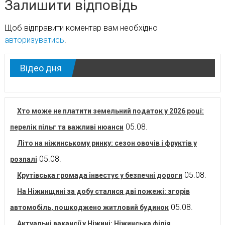
Залишити відповідь
Щоб відправити коментар вам необхідно
авторизуватись
.
Відео дня
Хто може не платити земельний податок у 2026 році:
05.08.
перелік пільг та важливі нюанси
Літо на ніжинському ринку: сезон овочів і фруктів у
05.08.
розпалі
05.08.
Крутівська громада інвестує у безпечні дороги
На Ніжинщині за добу сталися дві пожежі: згорів
05.08.
автомобіль, пошкоджено житловий будинок
Актуальні вакансії у Ніжині: Ніжинська філія