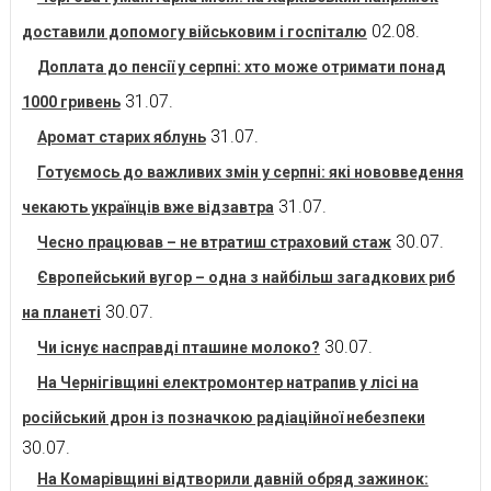
02.08.
доставили допомогу військовим і госпіталю
Доплата до пенсії у серпні: хто може отримати понад
31.07.
1000 гривень
31.07.
Аромат старих яблунь
Готуємось до важливих змін у серпні: які нововведення
31.07.
чекають українців вже відзавтра
30.07.
Чесно працював – не втратиш страховий стаж
Європейський вугор – одна з найбільш загадкових риб
30.07.
на планеті
30.07.
Чи існує насправді пташине молоко?
На Чернігівщині електромонтер натрапив у лісі на
російський дрон із позначкою радіаційної небезпеки
30.07.
На Комарівщині відтворили давній обряд зажинок: