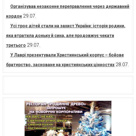
Організував незаконне переправлення через державний
29.07.
кордон
Усі троє дітей стали на захист України: історія родини,
яка втратила доньку й сина, але продовжує чекати
29.07.
третього
У Лаврі презентували Християнський корпус – бойове
28.07.
братерство, засноване на християнських цінностях