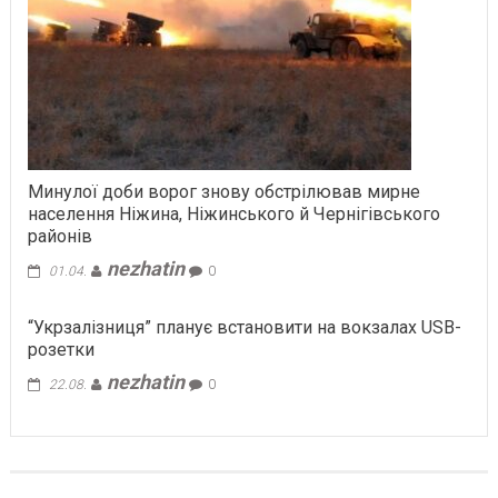
Минулої доби ворог знову обстрілював мирне
населення Ніжина, Ніжинського й Чернігівського
районів
nezhatin
01.04.
0
“Укрзалізниця” планує встановити на вокзалах USB-
розетки
nezhatin
22.08.
0