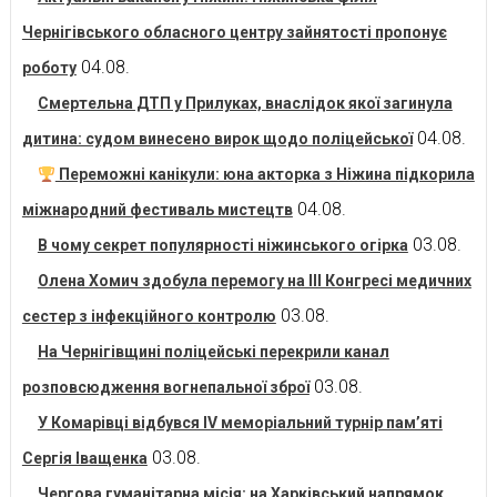
Чернігівського обласного центру зайнятості пропонує
04.08.
роботу
Смертельна ДТП у Прилуках, внаслідок якої загинула
04.08.
дитина: судом винесено вирок щодо поліцейської
Переможні канікули: юна акторка з Ніжина підкорила
04.08.
міжнародний фестиваль мистецтв
03.08.
В чому секрет популярності ніжинського огірка
Олена Хомич здобула перемогу на ІІІ Конгресі медичних
03.08.
сестер з інфекційного контролю
На Чернігівщині поліцейські перекрили канал
03.08.
розповсюдження вогнепальної зброї
У Комарівці відбувся IV меморіальний турнір пам’яті
03.08.
Сергія Іващенка
Чергова гуманітарна місія: на Харківський напрямок