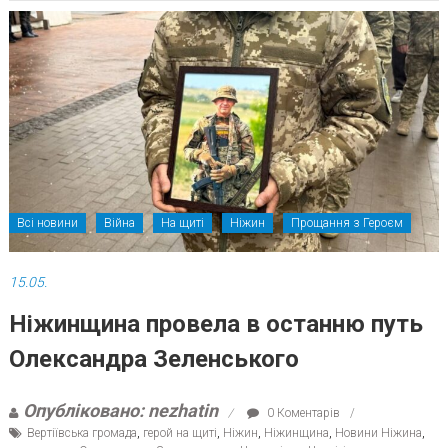
Всі новини
Війна
На щиті
Ніжин
Прощання з Героєм
15.05.
Ніжинщина провела в останню путь
Олександра Зеленського
Опубліковано: nezhatin
0 Коментарів
Вертіївська громада
,
герой на щиті
,
Ніжин
,
Ніжинщина
,
Новини Ніжина
,