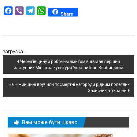
Facebook
Viber
Telegram
WhatsApp
Share
загрузка...
Навігація
Чернігівщину з робочим візитом відвідав перший
заступник Міністра культури України Іван Вербицький
по
новині
На Ніжинщині вручили посмертні нагороди рідним полеглих
Захисників України
Вам може бути цікаво