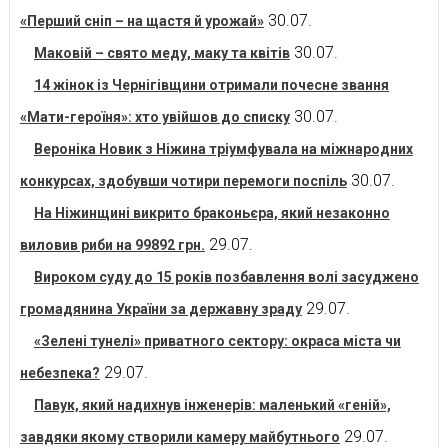
30.07.
«Перший сніп – на щастя й урожай»
30.07.
Маковій – свято меду, маку та квітів
14 жінок із Чернігівщини отримали почесне звання
30.07.
«Мати-героїня»: хто увійшов до списку
Вероніка Новик з Ніжина тріумфувала на міжнародних
30.07.
конкурсах, здобувши чотири перемоги поспіль
На Ніжинщині викрито браконьєра, який незаконно
29.07.
виловив риби на 99892 грн.
Вироком суду до 15 років позбавлення волі засуджено
29.07.
громадянина України за державну зраду
«Зелені тунелі» приватного сектору: окраса міста чи
29.07.
небезпека?
Павук, який надихнув інженерів: маленький «геній»,
29.07.
завдяки якому створили камеру майбутнього