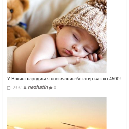
У Ніжині народився носівчанин-богатир вагою 4600!
nezhatin
23.01.
0