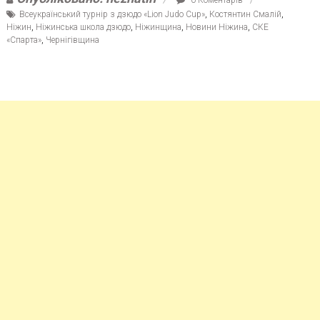
Всеукраїнський турнір з дзюдо «Lion Judo Cup»
,
Костянтин Смалій
,
Ніжин
,
Ніжинська школа дзюдо
,
Ніжинщина
,
Новини Ніжина
,
СКЕ
«Спарта»
,
Чернігівщина