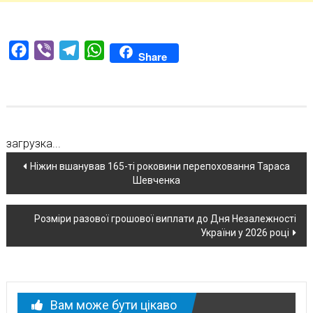
Facebook
Viber
Telegram
WhatsApp
Share
загрузка...
Навігація
Ніжин вшанував 165-ті роковини перепоховання Тараса
Шевченка
по
новині
Розміри разової грошової виплати до Дня Незалежності
України у 2026 році
Вам може бути цікаво