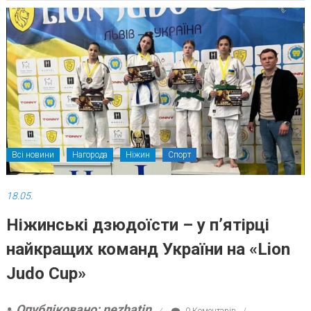
Всі новини
Нагорода
Ніжин
Спорт
18.05.
Ніжинські дзюдоїсти – у п’ятірці
найкращих команд України на «Lion
Judo Cup»
Опубліковано: nezhatin
0 Коментарів