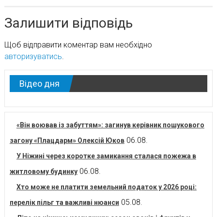
Залишити відповідь
Щоб відправити коментар вам необхідно
авторизуватись
.
Відео дня
«Він воював із забуттям»: загинув керівник пошукового
06.08.
загону «Плацдарм» Олексій Юков
У Ніжині через коротке замикання сталася пожежа в
06.08.
житловому будинку
Хто може не платити земельний податок у 2026 році:
05.08.
перелік пільг та важливі нюанси