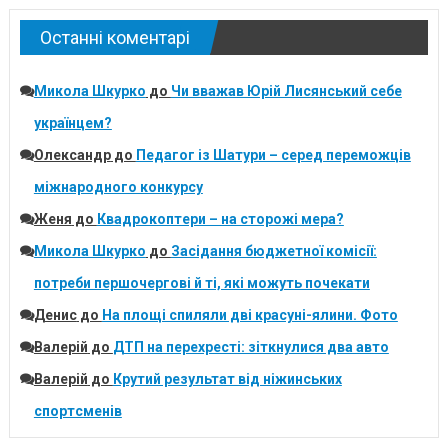
Останні коментарі
Микола Шкурко
до
Чи вважав Юрій Лисянський себе
українцем?
Олександр
до
Педагог із Шатури – серед переможців
міжнародного конкурсу
Женя
до
Квадрокоптери – на сторожі мера?
Микола Шкурко
до
Засідання бюджетної комісії:
потреби першочергові й ті, які можуть почекати
Денис
до
На площі спиляли дві красуні-ялини. Фото
Валерій
до
ДТП на перехресті: зіткнулися два авто
Валерій
до
Крутий результат від ніжинських
спортсменів