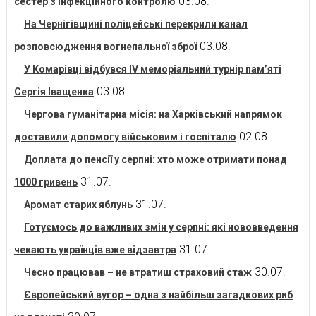
03.08.
сестер з інфекційного контролю
На Чернігівщині поліцейські перекрили канал
03.08.
розповсюдження вогнепальної зброї
У Комарівці відбувся IV меморіальний турнір пам’яті
03.08.
Сергія Іващенка
Чергова гуманітарна місія: на Харківський напрямок
02.08.
доставили допомогу військовим і госпіталю
Доплата до пенсії у серпні: хто може отримати понад
31.07.
1000 гривень
31.07.
Аромат старих яблунь
Готуємось до важливих змін у серпні: які нововведення
31.07.
чекають українців вже відзавтра
30.07.
Чесно працював – не втратиш страховий стаж
Європейський вугор – одна з найбільш загадкових риб