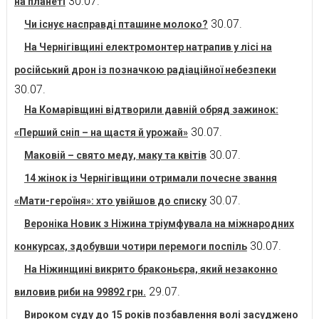
30.07.
на планеті
30.07.
Чи існує насправді пташине молоко?
На Чернігівщині електромонтер натрапив у лісі на
російський дрон із позначкою радіаційної небезпеки
30.07.
На Комарівщині відтворили давній обряд зажинок:
30.07.
«Перший сніп – на щастя й урожай»
30.07.
Маковій – свято меду, маку та квітів
14 жінок із Чернігівщини отримали почесне звання
30.07.
«Мати-героїня»: хто увійшов до списку
Вероніка Новик з Ніжина тріумфувала на міжнародних
30.07.
конкурсах, здобувши чотири перемоги поспіль
На Ніжинщині викрито браконьєра, який незаконно
29.07.
виловив риби на 99892 грн.
Вироком суду до 15 років позбавлення волі засуджено