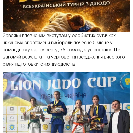
Завдяки впевненим виступам у особистих сутичках
ніжинські спортсмени вибороли почесне 5 місце у
командному заліку серед 75 команд з усієї країни. Це
вагомий результат та чергове підтвердження високого
рівня підготовки юних дзюдоїстів.