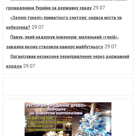
29.07.
громадянина України за державну зраду
«Зелені тунелі» приватного сектору: окраса міста чи
29.07.
небезпека?
Павук, який надихнув інженерів: маленький «геній»,
29.07.
завдяки якому створили камеру майбутнього
Організував незаконне переправлення через державний
29.07.
кордон