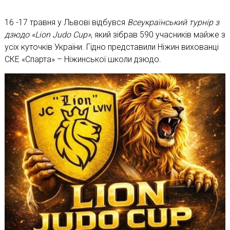
16 -17 травня у Львові відбувся
Всеукраїнський турнір з
дзюдо «Lion Judo Cup»
, який зібрав 590 учасників майже з
усіх куточків України. Гідно представили Ніжин вихованці
СКЕ «Спарта» – Ніжинської школи дзюдо.