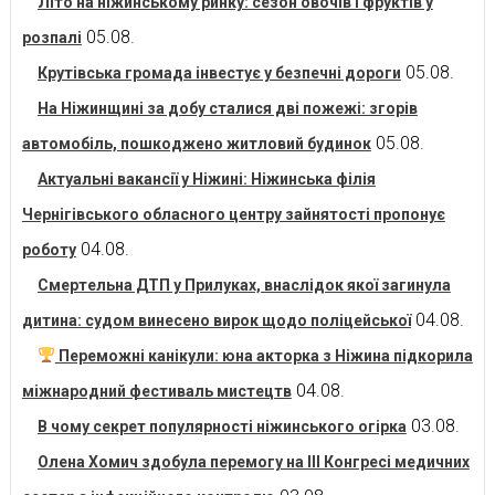
Літо на ніжинському ринку: сезон овочів і фруктів у
05.08.
розпалі
05.08.
Крутівська громада інвестує у безпечні дороги
На Ніжинщині за добу сталися дві пожежі: згорів
05.08.
автомобіль, пошкоджено житловий будинок
Актуальні вакансії у Ніжині: Ніжинська філія
Чернігівського обласного центру зайнятості пропонує
04.08.
роботу
Смертельна ДТП у Прилуках, внаслідок якої загинула
04.08.
дитина: судом винесено вирок щодо поліцейської
Переможні канікули: юна акторка з Ніжина підкорила
04.08.
міжнародний фестиваль мистецтв
03.08.
В чому секрет популярності ніжинського огірка
Олена Хомич здобула перемогу на ІІІ Конгресі медичних