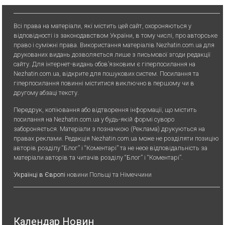
Всі права на матеріали, які містить цей сайт, охороняються у
відповідності із законодавством України, в тому числі, про авторське
право і суміжні права. Використання матерiалiв Nezhatin.com.ua для
друкованих видань дозволяється лише з письмової згоди редакції
сайту. Для iнтернет-видань обов’язковим є гiперпосилання на
Nezhatin.com.ua, відкрите для пошукових систем. Посилання та
гіперпосилання повинні міститися виключно в першому чи в
другому абзаці тексту.
Передрук, копiювання або вiдтворення iнформацiї, що мiстить
посилання на Nezhatin.com.ua у будь-якiй формi суворо
забороняється. Матеріали з позначкою (Реклама) друкуються на
правах реклами. Редакція Nezhatin.com.ua може не розділяти позицію
авторів розділу “Блог” і “Коментарі” та не несе відповідальність за
матеріали авторів та читачів розділу “Блог” і “Коментарі”.
Українці в Європі
новини Польщі та Німеччини
Календар Новин