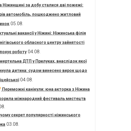
а Ніжинщині за добу сталися дві пожежі:
рів автомобіль, пошкоджено житловий
05.08.
инок
ктуальні вакансії у Ніжині: Ніжинська філія
нігівського обласного центру зайнятості
04.08.
понує роботу
мертельна ДТП у Прилуках, внаслідок якої
инула дитина: судом винесено вирок щодо
04.08.
іцейської
Переможні канікули: юна акторка з Ніжина
корила міжнародний фестиваль мистецтв
08.
 чому секрет популярності ніжинського
03.08.
рка