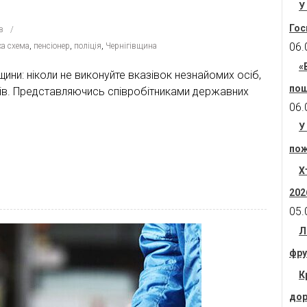
У
Гос
в
06.
а схема
,
пенсіонер
,
поліція
,
Чернігівщина
«
ини: ніколи не виконуйте вказівок незнайомих осіб,
пош
тів. Представляючись співробітниками державних
06.
У
пож
Х
202
05.
Л
фру
К
дор