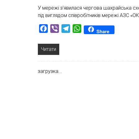
У мережі з’явилася чергова шахрайська схе
під виглядом співробітників мережі АЗС «О
Facebook
Viber
Telegram
WhatsApp
Share
Читати
загрузка...