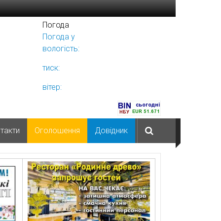
Погода
Погода у
Ніжині
вологість:
тиск:
вітер:
такти
Оголошення
Довідник