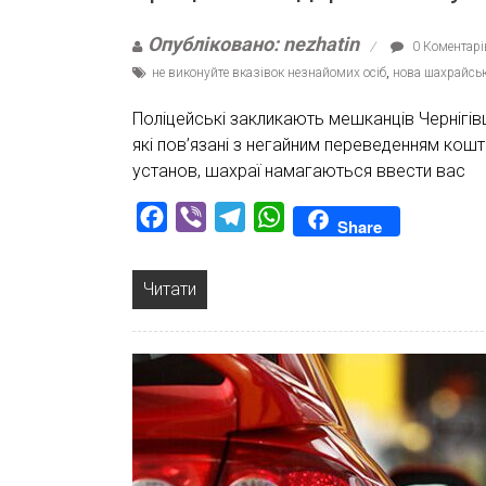
Опубліковано: nezhatin
0 Коментарі
не виконуйте вказівок незнайомих осіб
,
нова шахрайськ
Поліцейські закликають мешканців Чернігівщ
які пов’язані з негайним переведенням кош
установ, шахраї намагаються ввести вас
Facebook
Viber
Telegram
WhatsApp
Share
Читати