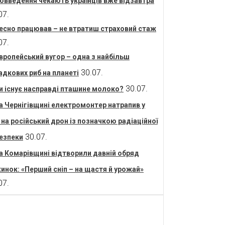
овведення чекають українців вже відзавтра
07.
есно працював – не втратиш страховий стаж
07.
вропейський вугор – одна з найбільш
30.07.
адкових риб на планеті
30.07.
и існує насправді пташине молоко?
а Чернігівщині електромонтер натрапив у
і на російський дрон із позначкою радіаційної
30.07.
езпеки
а Комарівщині відтворили давній обряд
инок: «Перший сніп – на щастя й урожай»
07.