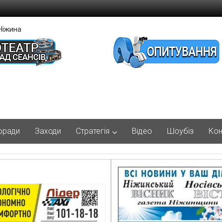
Ніжина
оради
Заходи
Стратегія
Відео
Шоубіз
Кон