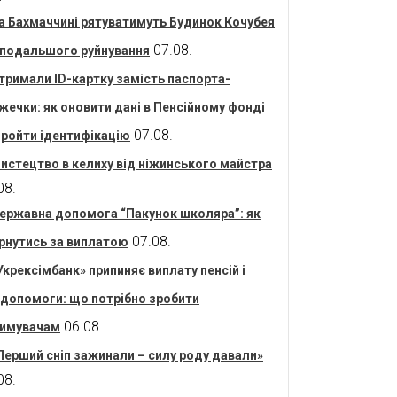
а Бахмаччині рятуватимуть Будинок Кочубея
07.08.
 подальшого руйнування
тримали ID-картку замість паспорта-
жечки: як оновити дані в Пенсійному фонді
07.08.
пройти ідентифікацію
истецтво в келиху від ніжинського майстра
08.
ержавна допомога “Пакунок школяра”: як
07.08.
рнутись за виплатою
Укрексімбанк» припиняє виплату пенсій і
допомоги: що потрібно зробити
06.08.
имувачам
Перший сніп зажинали – силу роду давали»
08.