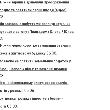
 Ніжині віряни відзначили Преображення
поднє та освятили перші плоди (відео)
08.
Він воював із забуттям»: загинув керівник
укового загону «Плацдарм» Олексій Юков
08.
 Ніжині через коротке замикання сталася
06.08.
ежа в житловому будинку
то може не платити земельний податок у
6 році: перелік пільг та важливі нюанси
08.
іто на ніжинському ринку: сезон овочів і
05.08.
ктів у розпалі
рутівська громада інвестує у безпечні
05.08.
оги