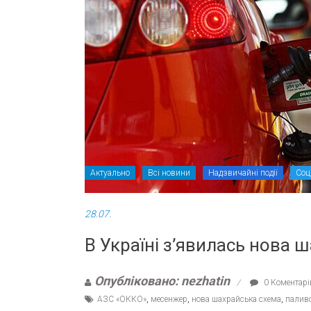
Актуально
Всі новини
Надзвичайні події
Соц
28.07.
В Україні з’явилась нова 
Опубліковано: nezhatin
0 Коментарі
АЗС «ОККО»
,
месенжер
,
нова шахрайська схема
,
палив