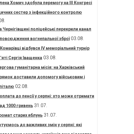
лена Хомич здобула перемогу на ІІІ Конгресі
ичних сестер з інфекційного контролю
08.
а Чернігівщині поліцейські перекрили канал
03.08.
повсюдження вогнепальної зброї
 Комарівці відбувся IV меморіальний турнір
03.08.
’яті Сергія Іващенка
ергова гуманітарна місія: на Харківський
рямок доставили допомогу військовим і
02.08.
піталю
оплата до пенсії у серпні: хто може отримати
31.07.
ад 1000 гривень
31.07.
ромат старих яблунь
отуємось до важливих змін у серпні: які