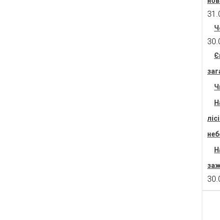
нов
31.
Ч
30.
Є
заг
Ч
Н
ліс
неб
Н
заж
30.