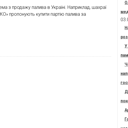
О
ма з продажу палива в Україні. Наприклад, шахраї
мед
ККО» пропонують купити партію палива за
03.
Н
роз
У
пам
Ч
нап
гос
Д
пон
А
Г