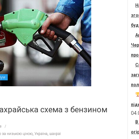
Н
зго
буд
А
Чер
про
С
заг
іум
пол
під
шахрайська схема з бензином
04.
В
в
огі
о за низькою ціною
,
Україна
,
шахраї