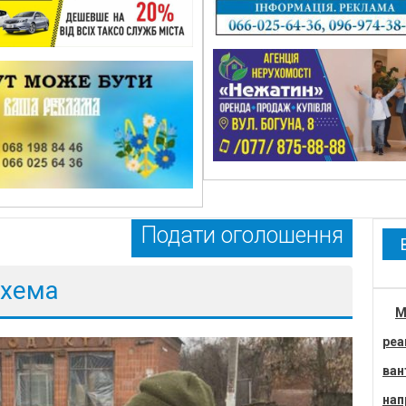
Подати оголошення
схема
М
реа
ван
нап