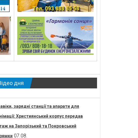
Відео дня
авіки, зарядні станції та апарати для
німації: Християнський корпус передав
таж на Запорізький та Покровський
07.08.
рямки