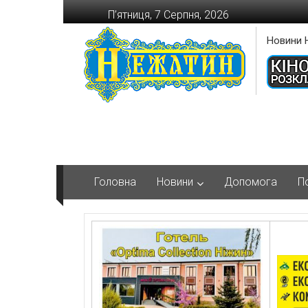
Перейти
П’ятниця, 7 Серпня, 2026
до
вмісту
Новини 
Головна
Новини
Допомога
П