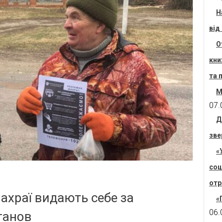
Н
від
О
кни
та 
М
07.
Д
зве
«
соц
отр
ахраї видають себе за
«
06.
танов