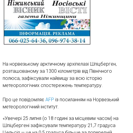
На норвезькому арктичному архіпелазі Шпіцберген,
розташованому за 1300 кілометрів від Північного
полюса, зафіксували найвищу за всю історію
метеорологічних спостережень температуру.
Про це повідомляє
AFP
із посиланням на Норвезький
метеорологічний інститут.
«Увечері 25 липня (о 18 годині за місцевим часом) на
Шпіцбергені зафіксували температуру 21,7 градуса
Цельсія — це на 0,5 градуса більше за попередній