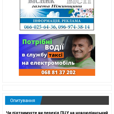
Опитування
Чи підтримуєте ви перехід ПЦУ на новоюліанський