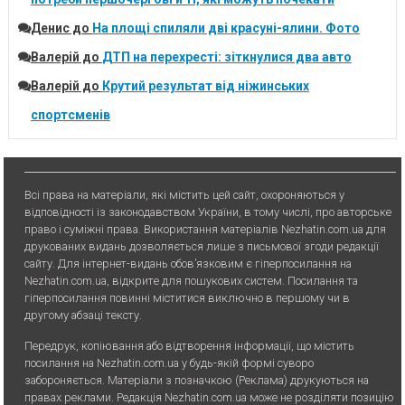
Денис
до
На площі спиляли дві красуні-ялини. Фото
Валерій
до
ДТП на перехресті: зіткнулися два авто
Валерій
до
Крутий результат від ніжинських
спортсменів
Всі права на матеріали, які містить цей сайт, охороняються у
відповідності із законодавством України, в тому числі, про авторське
право і суміжні права. Використання матерiалiв Nezhatin.com.ua для
друкованих видань дозволяється лише з письмової згоди редакції
сайту. Для iнтернет-видань обов’язковим є гiперпосилання на
Nezhatin.com.ua, відкрите для пошукових систем. Посилання та
гіперпосилання повинні міститися виключно в першому чи в
другому абзаці тексту.
Передрук, копiювання або вiдтворення iнформацiї, що мiстить
посилання на Nezhatin.com.ua у будь-якiй формi суворо
забороняється. Матеріали з позначкою (Реклама) друкуються на
правах реклами. Редакція Nezhatin.com.ua може не розділяти позицію