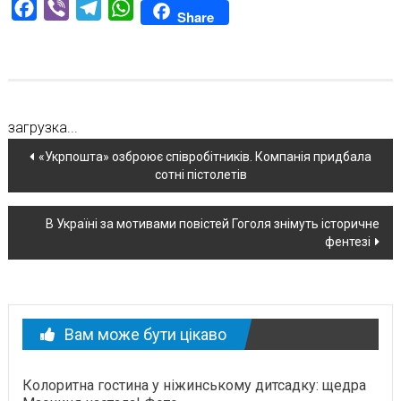
Facebook
Viber
Telegram
WhatsApp
Share
загрузка...
Навігація
«Укрпошта» озброює співробітників. Компанія придбала
сотні пістолетів
по
новині
В Україні за мотивами повістей Гоголя знімуть історичне
фентезі
Вам може бути цікаво
Колоритна гостина у ніжинському дитсадку: щедра