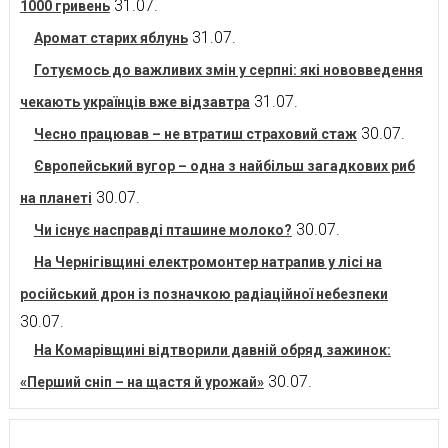
31.07.
1000 гривень
31.07.
Аромат старих яблунь
Готуємось до важливих змін у серпні: які нововведення
31.07.
чекають українців вже відзавтра
30.07.
Чесно працював – не втратиш страховий стаж
Європейський вугор – одна з найбільш загадкових риб
30.07.
на планеті
30.07.
Чи існує насправді пташине молоко?
На Чернігівщині електромонтер натрапив у лісі на
російський дрон із позначкою радіаційної небезпеки
30.07.
На Комарівщині відтворили давній обряд зажинок:
30.07.
«Перший сніп – на щастя й урожай»