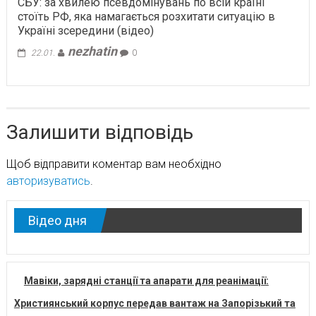
СБУ: за хвилею псевдомінувань по всій країні
стоїть РФ, яка намагається розхитати ситуацію в
Україні зсередини (відео)
nezhatin
22.01.
0
Залишити відповідь
Щоб відправити коментар вам необхідно
авторизуватись
.
Відео дня
Мавіки, зарядні станції та апарати для реанімації:
Християнський корпус передав вантаж на Запорізький та