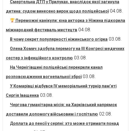
Смертельна ДТП у Прилуках, внаслідок якої загинула
04.08.
дитина: судом винесено вирок щодо поліцейської
Переможні канікули: юна акторка з Ніжина підкорила
04.08.
міжнародний фестиваль мистецтв
03.08.
В чому секрет популярності ніжинського огірка
Олена Хомич здобула перемогу на ІІІ Конгресі медичних
03.08.
сестер з інфекційного контролю
На Чернігівщині поліцейські перекрили канал
03.08.
розповсюдження вогнепальної зброї
У Комарівці відбувся IV меморіальний турнір пам’яті
03.08.
Сергія Іващенка
Чергова гуманітарна місія: на Харківський напрямок
02.08.
доставили допомогу військовим і госпіталю
Доплата до пенсії у серпні: хто може отримати понад