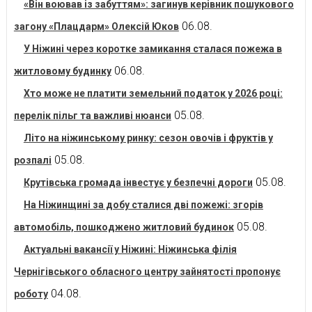
«Він воював із забуттям»: загинув керівник пошукового
06.08.
загону «Плацдарм» Олексій Юков
У Ніжині через коротке замикання сталася пожежа в
06.08.
житловому будинку
Хто може не платити земельний податок у 2026 році:
05.08.
перелік пільг та важливі нюанси
Літо на ніжинському ринку: сезон овочів і фруктів у
05.08.
розпалі
05.08.
Крутівська громада інвестує у безпечні дороги
На Ніжинщині за добу сталися дві пожежі: згорів
05.08.
автомобіль, пошкоджено житловий будинок
Актуальні вакансії у Ніжині: Ніжинська філія
Чернігівського обласного центру зайнятості пропонує
04.08.
роботу