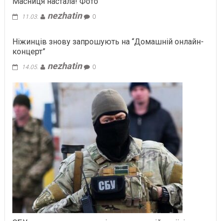
Масниця настала! Фото
nezhatin
11.03.
0
Ніжинців знову запрошують на “Домашній онлайн-
концерт”
nezhatin
14.05.
0