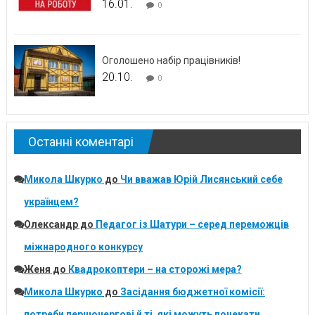
16.01.
0
Оголошено набір працівників!
20.10.
0
Останні коментарі
Микола Шкурко
до
Чи вважав Юрій Лисянський себе
українцем?
Олександр
до
Педагог із Шатури – серед переможців
міжнародного конкурсу
Женя
до
Квадрокоптери – на сторожі мера?
Микола Шкурко
до
Засідання бюджетної комісії:
потреби першочергові й ті, які можуть почекати