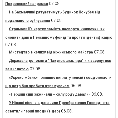
07.08.
Покровський напрямки
На Бахмаччині рятуватимуть Будинок Кочубея від
07.08.
подальшого руйнування
Отримали ID-картку замість паспорта-книжечки: як
оновити дані в Пенсійному фонді та пройти ідентифікацію
07.08.
07.08.
Мистецтво в келиху від ніжинського майстра
Державна допомога “Пакунок школяра”: як звернутись
07.08.
за виплатою
«Укрексімбанк» припиняє виплату пенсій і соцдопомоги:
06.08.
що потрібно зробити отримувачам
06.08.
«Перший сніп зажинали – силу роду давали»
У Ніжині віряни відзначили Преображення Господнє та
06.08.
освятили перші плоди (відео)