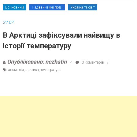
Всі новини
Надзвичайні події
Україна та світ
27.07.
В Арктиці зафіксували найвищу в
історії температуру
Опубліковано: nezhatin
0 Коментарів
аномалія
,
арктика
,
температура