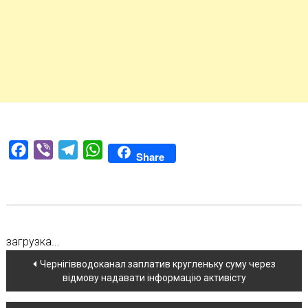
Facebook
Viber
Telegram
WhatsApp
Share
загрузка...
Навігація
Чернігівводоканал заплатив кругленьку суму через
відмову надавати інформацію активісту
по