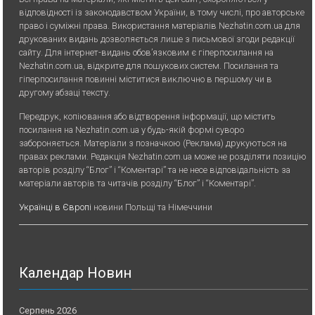
відповідності із законодавством України, в тому числі, про авторське
право і суміжні права. Використання матерiалiв Nezhatin.com.ua для
друкованих видань дозволяється лише з письмової згоди редакції
сайту. Для iнтернет-видань обов’язковим є гiперпосилання на
Nezhatin.com.ua, відкрите для пошукових систем. Посилання та
гіперпосилання повинні міститися виключно в першому чи в
другому абзаці тексту.
Передрук, копiювання або вiдтворення iнформацiї, що мiстить
посилання на Nezhatin.com.ua у будь-якiй формi суворо
забороняється. Матеріали з позначкою (Реклама) друкуються на
правах реклами. Редакція Nezhatin.com.ua може не розділяти позицію
авторів розділу “Блог” і “Коментарі” та не несе відповідальність за
матеріали авторів та читачів розділу “Блог” і “Коментарі”.
Українці в Європі
новини Польщі та Німеччини
Календар Новин
Серпень 2026