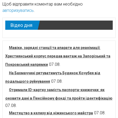
Щоб відправити коментар вам необхідно
авторизуватись
.
Відео дня
Мавіки, зарядні станції та апарати для реанімації:
Християнський корпус передав вантаж на Запорізький та
07.08.
Покровський напрямки
На Бахмаччині рятуватимуть Будинок Кочубея від
07.08.
подальшого руйнування
Отримали ID-картку замість паспорта-книжечки: як
оновити дані в Пенсійному фонді та пройти ідентифікацію
07.08.
07.08.
Мистецтво в келиху від ніжинського майстра