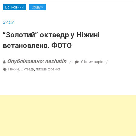
Всі новини
Соціум
27.09.
“Золотий” октаедр у Ніжині
встановлено. ФОТО
Опубліковано: nezhatin
0 Коментарів
Ніжин
,
Октаедр
,
площа франка