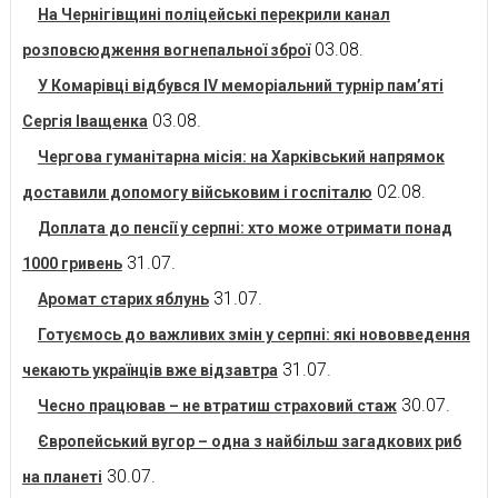
На Чернігівщині поліцейські перекрили канал
03.08.
розповсюдження вогнепальної зброї
У Комарівці відбувся IV меморіальний турнір пам’яті
03.08.
Сергія Іващенка
Чергова гуманітарна місія: на Харківський напрямок
02.08.
доставили допомогу військовим і госпіталю
Доплата до пенсії у серпні: хто може отримати понад
31.07.
1000 гривень
31.07.
Аромат старих яблунь
Готуємось до важливих змін у серпні: які нововведення
31.07.
чекають українців вже відзавтра
30.07.
Чесно працював – не втратиш страховий стаж
Європейський вугор – одна з найбільш загадкових риб
30.07.
на планеті