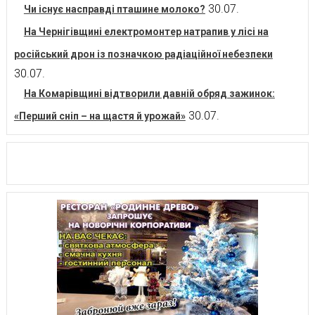
30.07.
Чи існує насправді пташине молоко?
На Чернігівщині електромонтер натрапив у лісі на
російський дрон із позначкою радіаційної небезпеки
30.07.
На Комарівщині відтворили давній обряд зажинок:
30.07.
«Перший сніп – на щастя й урожай»