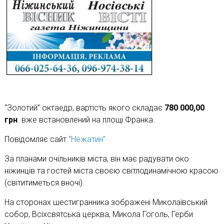
“Золотий” октаедр, вартість якого складає
780 000,00
грн
. вже встановлений на площі Франка.
Повідомляє сайт
“Нежатин”
За планами очільників міста, він має радувати око
ніжинців та гостей міста своєю світлодинамічною красою
(світитиметься вночі).
На сторонах шестигранника зображені Миколаївський
собор, Всіхсвятська церква, Микола Гоголь, Герби