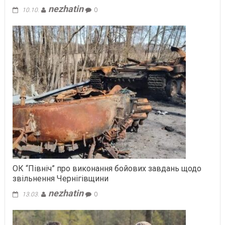
nezhatin
10.10.
0
ОК “Північ” про виконання бойових завдань щодо
звільнення Чернігівщини
nezhatin
13.03.
0