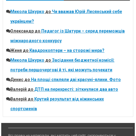
Микола Шкурко
до
Чи вважав Юрій Лисянський себе
українцем?
Олександр
до
Педагог із Шатури – серед переможців
міжнародного конкурсу
Женя
до
Квадрокоптери – на сторожі мера?
Микола Шкурко
до
Засідання бюджетної комісії:
потреби першочергові й ті, які можуть почекати
Денис
до
На площі спиляли дві красуні-ялини. Фото
Валерій
до
ДТП на перехресті: зіткнулися два авто
Валерій
до
Крутий результат від ніжинських
спортсменів
Всі права на матеріали, які містить цей сайт, охороняються у