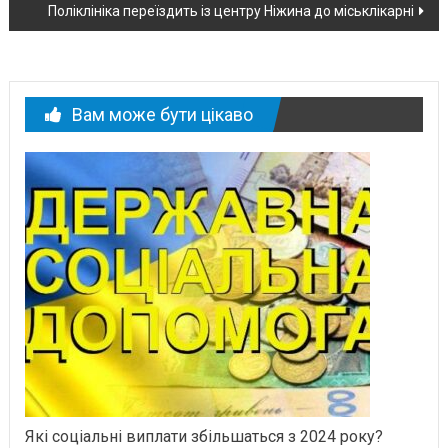
новині
Поліклініка переїздить із центру Ніжина до міськлікарні
Вам може бути цікаво
Які соціальні виплати збільшаться з 2024 року?