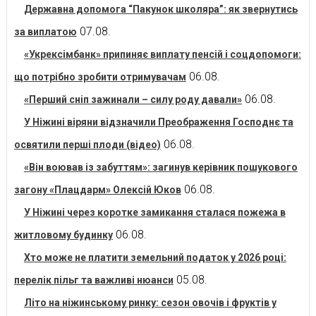
Державна допомога “Пакунок школяра”: як звернутись
07.08.
за виплатою
«Укрексімбанк» припиняє виплату пенсій і соцдопомоги:
06.08.
що потрібно зробити отримувачам
06.08.
«Перший сніп зажинали – силу роду давали»
У Ніжині віряни відзначили Преображення Господнє та
06.08.
освятили перші плоди (відео)
«Він воював із забуттям»: загинув керівник пошукового
06.08.
загону «Плацдарм» Олексій Юков
У Ніжині через коротке замикання сталася пожежа в
06.08.
житловому будинку
Хто може не платити земельний податок у 2026 році:
05.08.
перелік пільг та важливі нюанси
Літо на ніжинському ринку: сезон овочів і фруктів у