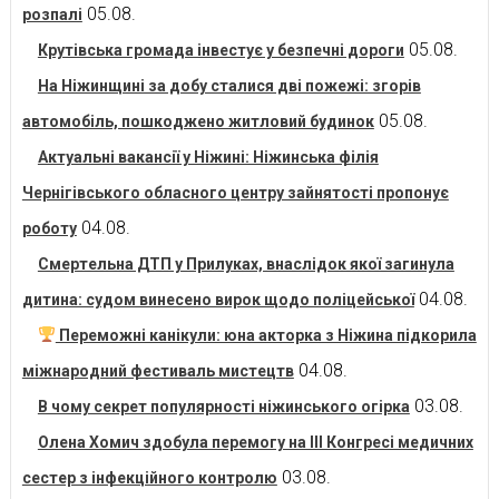
05.08.
розпалі
05.08.
Крутівська громада інвестує у безпечні дороги
На Ніжинщині за добу сталися дві пожежі: згорів
05.08.
автомобіль, пошкоджено житловий будинок
Актуальні вакансії у Ніжині: Ніжинська філія
Чернігівського обласного центру зайнятості пропонує
04.08.
роботу
Смертельна ДТП у Прилуках, внаслідок якої загинула
04.08.
дитина: судом винесено вирок щодо поліцейської
Переможні канікули: юна акторка з Ніжина підкорила
04.08.
міжнародний фестиваль мистецтв
03.08.
В чому секрет популярності ніжинського огірка
Олена Хомич здобула перемогу на ІІІ Конгресі медичних
03.08.
сестер з інфекційного контролю