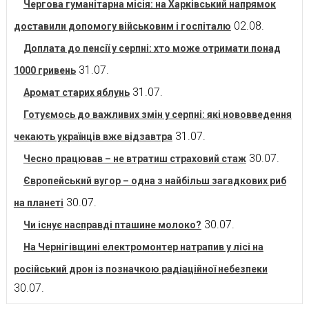
Чергова гуманітарна місія: на Харківський напрямок
02.08.
доставили допомогу військовим і госпіталю
Доплата до пенсії у серпні: хто може отримати понад
31.07.
1000 гривень
31.07.
Аромат старих яблунь
Готуємось до важливих змін у серпні: які нововведення
31.07.
чекають українців вже відзавтра
30.07.
Чесно працював – не втратиш страховий стаж
Європейський вугор – одна з найбільш загадкових риб
30.07.
на планеті
30.07.
Чи існує насправді пташине молоко?
На Чернігівщині електромонтер натрапив у лісі на
російський дрон із позначкою радіаційної небезпеки
30.07.