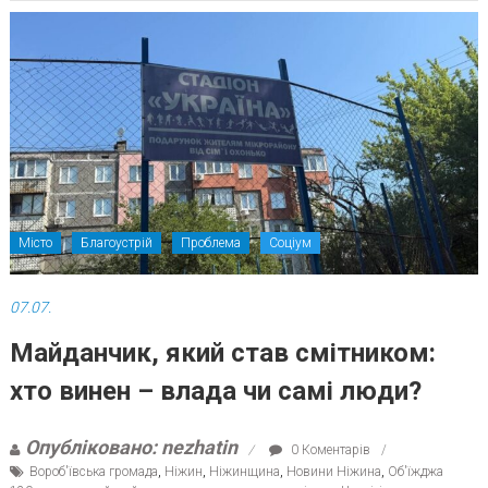
Місто
Благоустрій
Проблема
Соціум
07.07.
Майданчик, який став смітником:
хто винен – влада чи самі люди?
Опубліковано: nezhatin
0 Коментарів
Вороб'ївська громада
,
Ніжин
,
Ніжинщина
,
Новини Ніжина
,
Об'їжджа