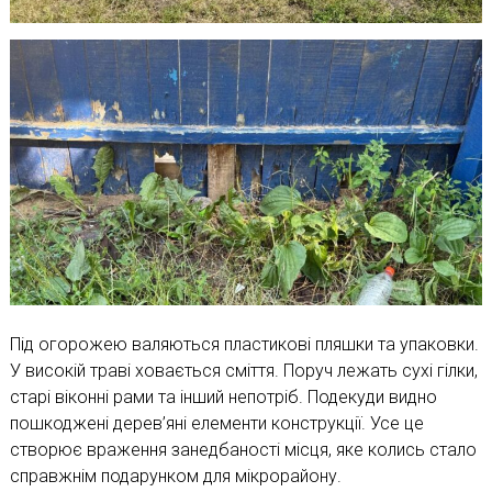
Під огорожею валяються пластикові пляшки та упаковки.
У високій траві ховається сміття. Поруч лежать сухі гілки,
старі віконні рами та інший непотріб. Подекуди видно
пошкоджені дерев’яні елементи конструкції. Усе це
створює враження занедбаності місця, яке колись стало
справжнім подарунком для мікрорайону.