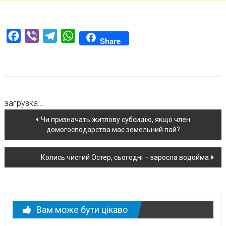
Facebook
Viber
Telegram
WhatsApp
Share
загрузка...
Навігація
Чи призначать житлову субсидію, якщо член
домогосподарства має земельний пай?
по
новині
Колись чистий Остер, сьогодні – заросла водойма
Вам може бути цікаво