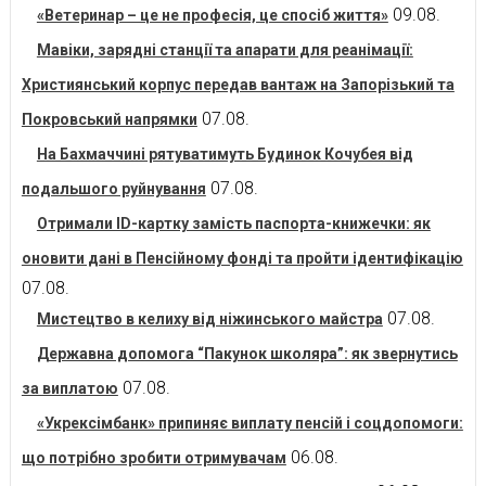
09.08.
«Ветеринар – це не професія, це спосіб життя»
Мавіки, зарядні станції та апарати для реанімації:
Християнський корпус передав вантаж на Запорізький та
07.08.
Покровський напрямки
На Бахмаччині рятуватимуть Будинок Кочубея від
07.08.
подальшого руйнування
Отримали ID-картку замість паспорта-книжечки: як
оновити дані в Пенсійному фонді та пройти ідентифікацію
07.08.
07.08.
Мистецтво в келиху від ніжинського майстра
Державна допомога “Пакунок школяра”: як звернутись
07.08.
за виплатою
«Укрексімбанк» припиняє виплату пенсій і соцдопомоги:
06.08.
що потрібно зробити отримувачам