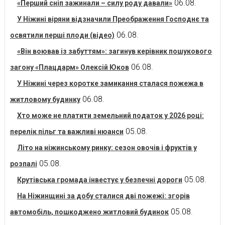
06.08.
«Перший сніп зажинали – силу роду давали»
У Ніжині віряни відзначили Преображення Господнє та
06.08.
освятили перші плоди (відео)
«Він воював із забуттям»: загинув керівник пошукового
06.08.
загону «Плацдарм» Олексій Юков
У Ніжині через коротке замикання сталася пожежа в
06.08.
житловому будинку
Хто може не платити земельний податок у 2026 році:
05.08.
перелік пільг та важливі нюанси
Літо на ніжинському ринку: сезон овочів і фруктів у
05.08.
розпалі
05.08.
Крутівська громада інвестує у безпечні дороги
На Ніжинщині за добу сталися дві пожежі: згорів
05.08.
автомобіль, пошкоджено житловий будинок