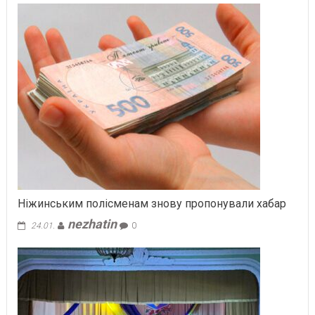
Ніжинським полісменам знову пропонували хабар
nezhatin
24.01.
0