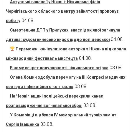
Актуальні вакансії у Ніжині: Ніжинська філія
Чернігівського обласного центру зайнятості пропонує
04.08.
роботу
Смертельна ДТП у Прилуках, внаслідок якої загинула
04.08.
дитина: судом винесено вирок щодо поліцейської
Переможні канікули: юна акторка з Ніжина підкорила
04.08.
міжнародний фестиваль мистецтв
03.08.
В чому секрет популярності ніжинського огірка
Олена Хомич здобула перемогу на ІІІ Конгресі медичних
03.08.
сестер з інфекційного контролю
На Чернігівщині поліцейські перекрили канал
03.08.
розповсюдження вогнепальної зброї
У Комарівці відбувся IV меморіальний турнір пам’яті
03.08.
Сергія Іващенка