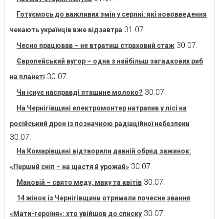
Готуємось до важливих змін у серпні: які нововведення
31.07.
чекають українців вже відзавтра
30.07.
Чесно працював – не втратиш страховий стаж
Європейський вугор – одна з найбільш загадкових риб
30.07.
на планеті
30.07.
Чи існує насправді пташине молоко?
На Чернігівщині електромонтер натрапив у лісі на
російський дрон із позначкою радіаційної небезпеки
30.07.
На Комарівщині відтворили давній обряд зажинок:
30.07.
«Перший сніп – на щастя й урожай»
30.07.
Маковій – свято меду, маку та квітів
14 жінок із Чернігівщини отримали почесне звання
30.07.
«Мати-героїня»: хто увійшов до списку