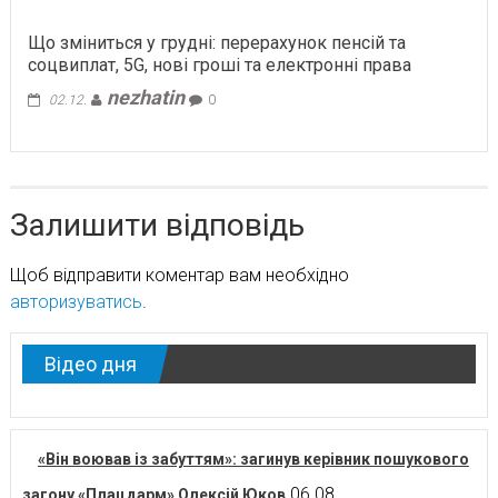
Що зміниться у грудні: перерахунок пенсій та
соцвиплат, 5G, нові гроші та електронні права
nezhatin
02.12.
0
Залишити відповідь
Щоб відправити коментар вам необхідно
авторизуватись
.
Відео дня
«Він воював із забуттям»: загинув керівник пошукового
06.08.
загону «Плацдарм» Олексій Юков