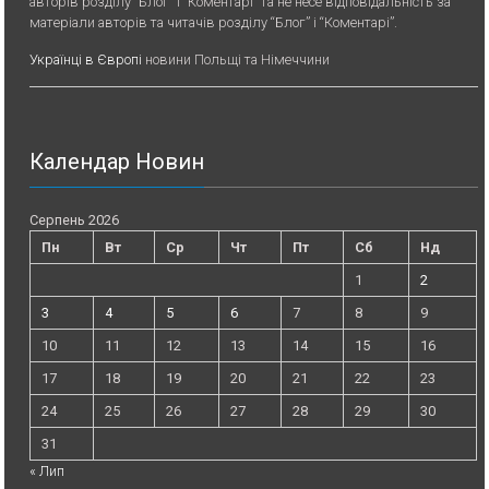
авторів розділу “Блог” і “Коментарі” та не несе відповідальність за
матеріали авторів та читачів розділу “Блог” і “Коментарі”.
Українці в Європі
новини Польщі та Німеччини
Календар Новин
Серпень 2026
Пн
Вт
Ср
Чт
Пт
Сб
Нд
1
2
3
4
5
6
7
8
9
10
11
12
13
14
15
16
17
18
19
20
21
22
23
24
25
26
27
28
29
30
31
« Лип