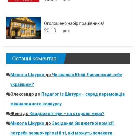
Оголошено набір працівників!
20.10.
0
Останні коментарі
Микола Шкурко
до
Чи вважав Юрій Лисянський себе
українцем?
Олександр
до
Педагог із Шатури – серед переможців
міжнародного конкурсу
Женя
до
Квадрокоптери – на сторожі мера?
Микола Шкурко
до
Засідання бюджетної комісії:
потреби першочергові й ті, які можуть почекати