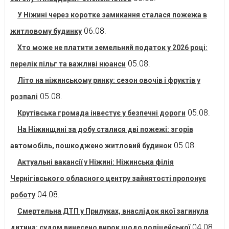
У Ніжині через коротке замикання сталася пожежа в
06.08.
житловому будинку
Хто може не платити земельний податок у 2026 році:
05.08.
перелік пільг та важливі нюанси
Літо на ніжинському ринку: сезон овочів і фруктів у
05.08.
розпалі
05.08.
Крутівська громада інвестує у безпечні дороги
На Ніжинщині за добу сталися дві пожежі: згорів
05.08.
автомобіль, пошкоджено житловий будинок
Актуальні вакансії у Ніжині: Ніжинська філія
Чернігівського обласного центру зайнятості пропонує
04.08.
роботу
Смертельна ДТП у Прилуках, внаслідок якої загинула
04.08.
дитина: судом винесено вирок щодо поліцейської