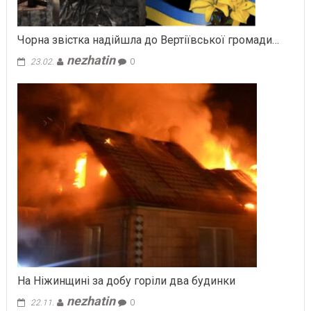
Чорна звістка надійшла до Вертіївської громади…
nezhatin
23.02.
0
На Ніжинщині за добу горіли два будинки
nezhatin
22.11.
0