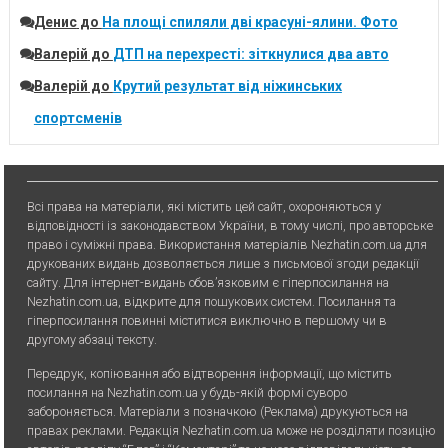
Денис
до
На площі спиляли дві красуні-ялини. Фото
Валерій
до
ДТП на перехресті: зіткнулися два авто
Валерій
до
Крутий результат від ніжинських
спортсменів
Всі права на матеріали, які містить цей сайт, охороняються у
відповідності із законодавством України, в тому числі, про авторське
право і суміжні права. Використання матерiалiв Nezhatin.com.ua для
друкованих видань дозволяється лише з письмової згоди редакції
сайту. Для iнтернет-видань обов’язковим є гiперпосилання на
Nezhatin.com.ua, відкрите для пошукових систем. Посилання та
гіперпосилання повинні міститися виключно в першому чи в
другому абзаці тексту.
Передрук, копiювання або вiдтворення iнформацiї, що мiстить
посилання на Nezhatin.com.ua у будь-якiй формi суворо
забороняється. Матеріали з позначкою (Реклама) друкуються на
правах реклами. Редакція Nezhatin.com.ua може не розділяти позицію