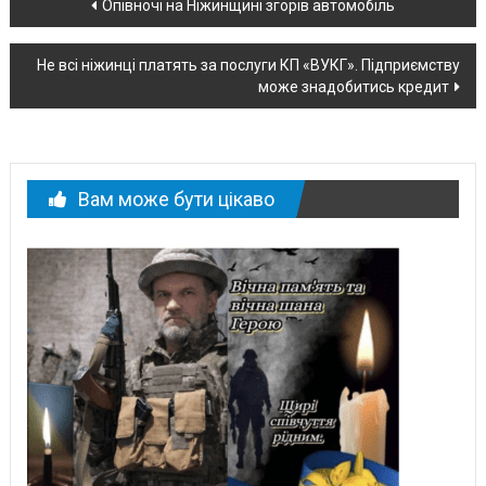
Навігація
Опівночі на Ніжинщині згорів автомобіль
по
Не всі ніжинці платять за послуги КП «ВУКГ». Підприємству
новині
може знадобитись кредит
Вам може бути цікаво