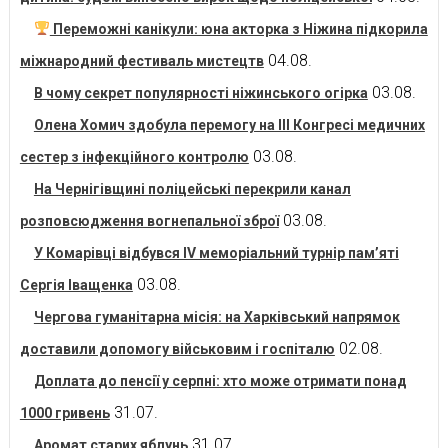
Переможні канікули: юна акторка з Ніжина підкорила
04.08.
міжнародний фестиваль мистецтв
03.08.
В чому секрет популярності ніжинського огірка
Олена Хомич здобула перемогу на ІІІ Конгресі медичних
03.08.
сестер з інфекційного контролю
На Чернігівщині поліцейські перекрили канал
03.08.
розповсюдження вогнепальної зброї
У Комарівці відбувся IV меморіальний турнір пам’яті
03.08.
Сергія Іващенка
Чергова гуманітарна місія: на Харківський напрямок
02.08.
доставили допомогу військовим і госпіталю
Доплата до пенсії у серпні: хто може отримати понад
31.07.
1000 гривень
31.07.
Аромат старих яблунь