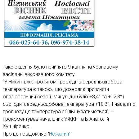
Таке рішення було прийнято 9 квітня на черговому
засіданні виконавчого комітету.
“У Ніжині вже протягом трьох днів середньодобова
температура є такою, що дозволяє припиняти
опалювальний сезон. Минулі дні було +8,4° та +12,3° і
сьогодні середньодобова температура +10,3°. І надалі по
прогнозу ця температура збільшуватиметься”, –
прокоментував начальник УЖКГ та Б Анатолій
Кушніренко.
Про це повідомляє “
Нежатин”