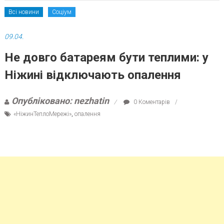
Всі новини
Соціум
09.04.
Не довго батареям бути теплими: у
Ніжині відключають опалення
Опубліковано: nezhatin
0 Коментарів
«НіжинТеплоМережі»
,
опалення