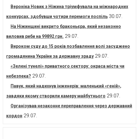
Вероніка Новик з Ніжина тріумфувала на міжнародних
30.07.
конкурсах, здобувши чотири перемоги поспіль
На Ніжинщині викрито браконьєра, який незаконно
29.07.
виловив риби на 99892 грн.
Вироком суду до 15 років позбавлення волі засуджено
29.07.
громадянина України за державну зраду
«Зелені тунелі» приватного сектору: окраса міста чи
29.07.
небезпека?
Павук, який надихнув інженерів: маленький «геній»,
29.07.
завдяки якому створили камеру майбутнього
Організував незаконне переправлення через державний
29.07.
кордон